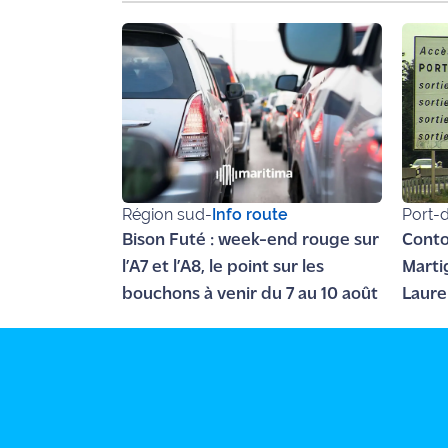
rouge
Maritima
L'anecdote
de Jeff
C'est
mon
club
Région sud
-
Info route
Port-
Les
Bison Futé : week-end rouge sur
Cont
Coachs
l’A7 et l’A8, le point sur les
Marti
Maritima
bouchons à venir du 7 au 10 août
Laure
début
Bon
plan
auto
sortie
Nous
contacter