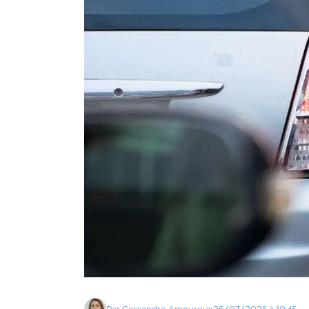
Agenda
Faits
divers
Sports
Société
Culture
Économie
Éducation
Emploi
Environnement