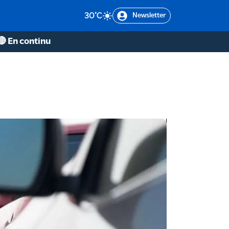
30
°C
Newsletter
🔴 En continu