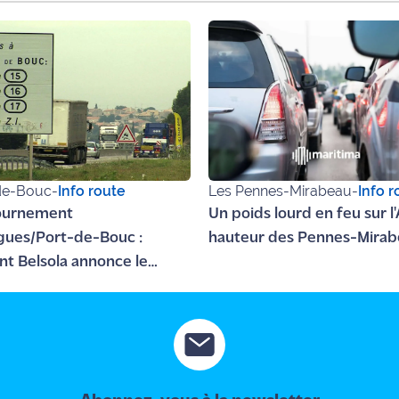
de-Bouc
-
Info route
Les Pennes-Mirabeau
-
Info r
ournement
Un poids lourd en feu sur l'
gues/Port-de-Bouc :
hauteur des Pennes-Mira
nt Belsola annonce le
 des travaux pour cet
mne