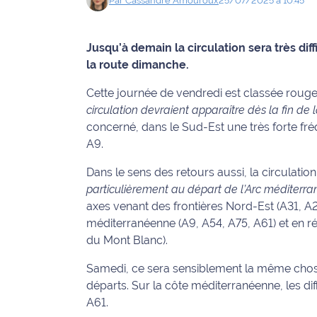
Par
Cassandre
Amouroux
25/07/2025 à 10:45
Info
route
Jusqu’à demain la circulation sera très di
la route dimanche.
Justice
Cette journée de vendredi est classée rouge
Loisirs
circulation devraient apparaître dès la fin de 
concerné, dans le Sud-Est une très forte fré
Météo
A9.
Politique
Dans le sens des retours aussi, la circulati
particulièrement au départ de l’Arc méditerra
Santé
axes venant des frontières Nord-Est (A31, A2
méditerranéenne (A9, A54, A75, A61) et en 
Social
du Mont Blanc).
Samedi, ce sera sensiblement la même chose
Transport
départs. Sur la côte méditerranéenne, les dif
National
A61.