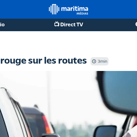
io
📺 Direct TV
ouge sur les routes
3
min