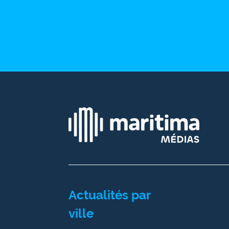
Ecouter
et voir
Maritima
Qui
sommes
nous ?
Devenir
annonceur
Recrutement
Mention
légales
Actualités par
Conditions
ville
générales
d'utilisation du