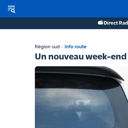
📻 Direct Rad
REPLAY RADIO
Région sud
-
Info route
REPLAY TV
Un nouveau week-end r
ÉCOUTER LES PODCASTS
Martigues
- Etang
de Berre
Marseille
- Aix
OM