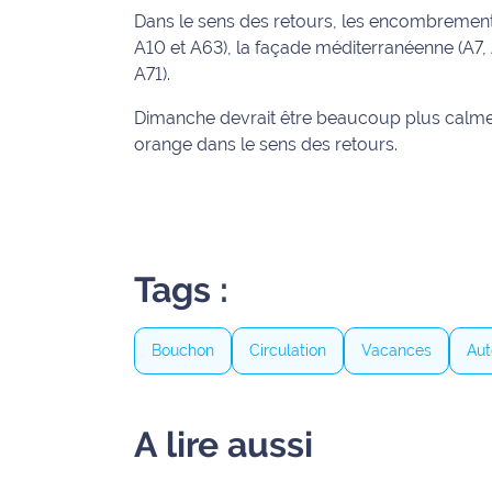
Dans le sens des retours, les encombrements
International
A10 et A63), la façade méditerranéenne (A7, 
A71).
Défense
Dimanche devrait être beaucoup plus calme,
Municipales
orange dans le sens des retours.
2026
Contenus
Partenaires
L'invité(e)
Tags :
de la
rédaction
Bouchon
Circulation
Vacances
Aut
Coup de
coeur
Maritima
A lire aussi
Fil