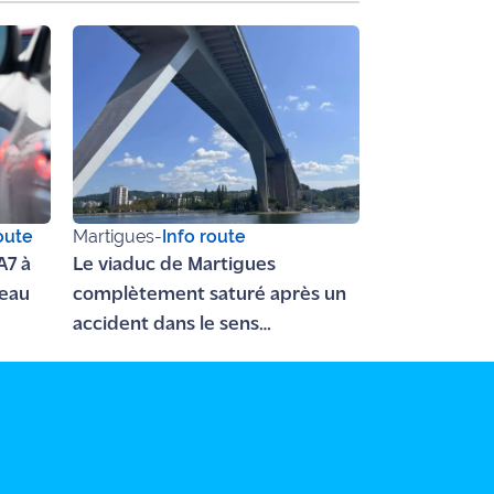
oute
Martigues
-
Info route
A7 à
Le viaduc de Martigues
beau
complètement saturé après un
accident dans le sens
Fos/Marseille qui a fait 4 blessés