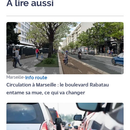
A lire aussi
Ecouter
et voir
Maritima
Qui
sommes
nous ?
Devenir
annonceur
Marseille
-
Info route
Recrutement
Circulation à Marseille : le boulevard Rabatau
entame sa mue, ce qui va changer
Mention
légales
Conditions
générales
d'utilisation du