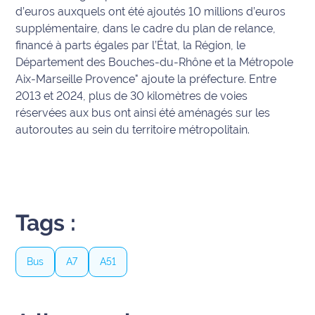
rouge
d’euros auxquels ont été ajoutés 10 millions d’euros
Maritima
supplémentaire, dans le cadre du plan de relance,
financé à parts égales par l’État, la Région, le
L'anecdote
Département des Bouches-du-Rhône et la Métropole
de Jeff
Aix-Marseille Provence" ajoute la préfecture. Entre
2013 et 2024, plus de 30 kilomètres de voies
C'est
réservées aux bus ont ainsi été aménagés sur les
mon
autoroutes au sein du territoire métropolitain.
club
Les
Coachs
Maritima
Tags :
Bon
plan
sortie
Bus
A7
A51
Nous
contacter