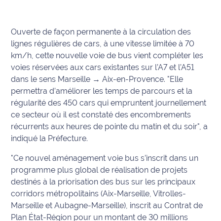
International
Ouverte de façon permanente à la circulation des
Défense
lignes régulières de cars, à une vitesse limitée à 70
km/h, cette nouvelle voie de bus vient compléter les
Municipales
voies réservées aux cars existantes sur l’A7 et l’A51
2026
dans le sens Marseille → Aix-en-Provence. "Elle
permettra d’améliorer les temps de parcours et la
Contenus
Partenaires
régularité des 450 cars qui empruntent journellement
ce secteur où il est constaté des encombrements
L'invité(e)
récurrents aux heures de pointe du matin et du soir", a
de la
indiqué la Préfecture.
rédaction
"Ce nouvel aménagement voie bus s’inscrit dans un
Coup de
programme plus global de réalisation de projets
coeur
destinés à la priorisation des bus sur les principaux
Maritima
corridors métropolitains (Aix-Marseille, Vitrolles-
Marseille et Aubagne-Marseille), inscrit au Contrat de
Fil
Plan État-Région pour un montant de 30 millions