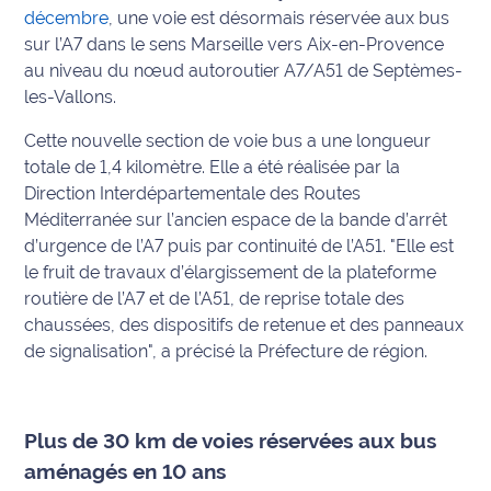
décembre
, une voie est désormais réservée aux bus
Info
sur l’A7 dans le sens Marseille vers Aix-en-Provence
route
au niveau du nœud autoroutier A7/A51 de Septèmes-
les-Vallons.
Justice
Cette nouvelle section de voie bus a une longueur
Loisirs
totale de 1,4 kilomètre. Elle a été réalisée par la
Direction Interdépartementale des Routes
Météo
Méditerranée sur l’ancien espace de la bande d’arrêt
d’urgence de l’A7 puis par continuité de l’A51. "Elle est
Politique
le fruit de travaux d’élargissement de la plateforme
routière de l’A7 et de l’A51, de reprise totale des
Santé
chaussées, des dispositifs de retenue et des panneaux
de signalisation", a précisé la Préfecture de région.
Social
Transport
Plus de 30 km de voies réservées aux bus
National
aménagés en 10 ans