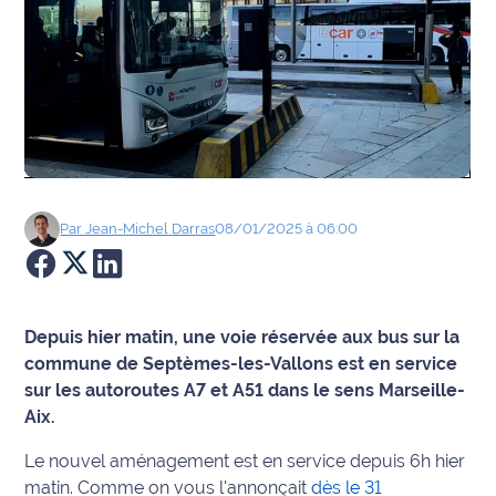
Agenda
Faits
divers
Sports
Société
Par
Jean-Michel
Darras
08/01/2025 à 06:00
Culture
Économie
Depuis hier matin, une voie réservée aux bus sur la
commune de Septèmes-les-Vallons est en service
Éducation
sur les autoroutes A7 et A51 dans le sens Marseille-
Aix.
Emploi
Le nouvel aménagement est en service depuis 6h hier
Environnement
matin. Comme on vous l'annonçait
dès le 31