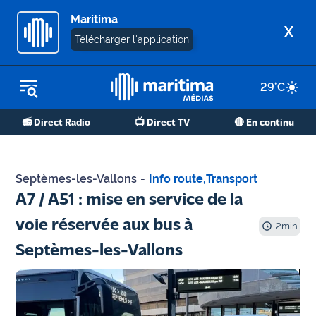
Maritima
X
Télécharger l'application
29
°C
REPLAY RADIO
📻 Direct Radio
📺 Direct TV
🔴 En continu
REPLAY TV
ÉCOUTER LES PODCASTS
Septèmes-les-Vallons
-
Info route
,
Transport
Martigues
A7 / A51 : mise en service de la
- Etang
voie réservée aux bus à
de Berre
2
min
Septèmes-les-Vallons
Marseille
- Aix
OM