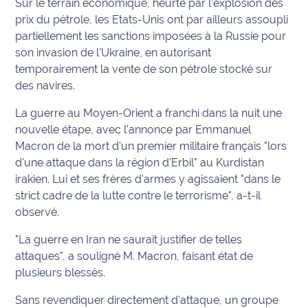
Sur le terrain économique, heurté par l'explosion des
prix du pétrole, les Etats-Unis ont par ailleurs assoupli
Info
partiellement les sanctions imposées à la Russie pour
route
son invasion de l'Ukraine, en autorisant
temporairement la vente de son pétrole stocké sur
Justice
des navires.
Loisirs
La guerre au Moyen-Orient a franchi dans la nuit une
nouvelle étape, avec l'annonce par Emmanuel
Météo
Macron de la mort d'un premier militaire français "lors
d'une attaque dans la région d'Erbil" au Kurdistan
Politique
irakien. Lui et ses frères d'armes y agissaient "dans le
strict cadre de la lutte contre le terrorisme", a-t-il
Santé
observé.
Social
"La guerre en Iran ne saurait justifier de telles
attaques", a souligné M. Macron, faisant état de
Transport
plusieurs blessés.
National
Sans revendiquer directement d'attaque, un groupe