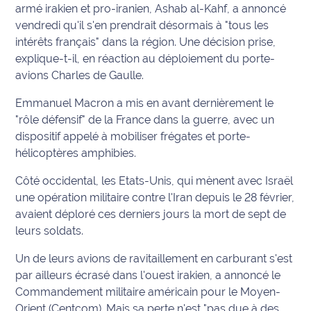
armé irakien et pro-iranien, Ashab al-Kahf, a annoncé
International
vendredi qu'il s'en prendrait désormais à "tous les
intérêts français" dans la région. Une décision prise,
Défense
explique-t-il, en réaction au déploiement du porte-
avions Charles de Gaulle.
Municipales
2026
Emmanuel Macron a mis en avant dernièrement le
"rôle défensif" de la France dans la guerre, avec un
Contenus
dispositif appelé à mobiliser frégates et porte-
Partenaires
hélicoptères amphibies.
L'invité(e)
Côté occidental, les Etats-Unis, qui mènent avec Israël
de la
une opération militaire contre l'Iran depuis le 28 février,
rédaction
avaient déploré ces derniers jours la mort de sept de
leurs soldats.
Coup de
coeur
Un de leurs avions de ravitaillement en carburant s'est
Maritima
par ailleurs écrasé dans l'ouest irakien, a annoncé le
Commandement militaire américain pour le Moyen-
Fil
Orient (Centcom). Mais sa perte n'est "pas due à des