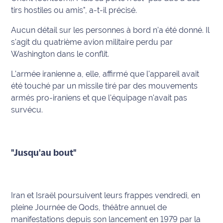
rouge
tirs hostiles ou amis", a-t-il précisé.
Maritima
Aucun détail sur les personnes à bord n'a été donné. Il
L'anecdote
s'agit du quatrième avion militaire perdu par
de Jeff
Washington dans le conflit.
C'est
L'armée iranienne a, elle, affirmé que l'appareil avait
mon
été touché par un missile tiré par des mouvements
club
armés pro-iraniens et que l'équipage n'avait pas
survécu.
Les
Coachs
Maritima
"Jusqu'au bout"
Bon
plan
sortie
Iran et Israël poursuivent leurs frappes vendredi, en
pleine Journée de Qods, théâtre annuel de
Nous
contacter
manifestations depuis son lancement en 1979 par la