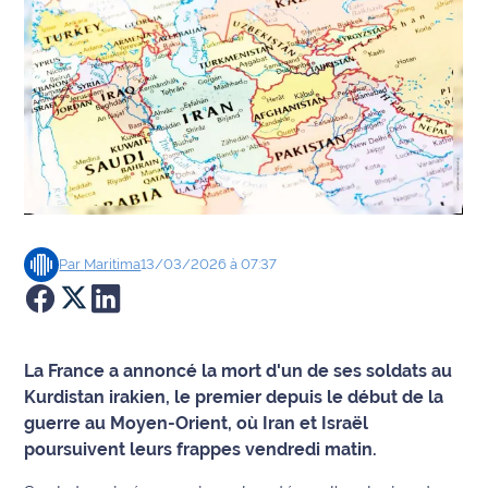
Agenda
Faits
divers
Sports
Société
Par
Maritima
13/03/2026 à 07:37
Culture
Économie
La France a annoncé la mort d'un de ses soldats au
Éducation
Kurdistan irakien, le premier depuis le début de la
guerre au Moyen-Orient, où Iran et Israël
Emploi
poursuivent leurs frappes vendredi matin.
Environnement