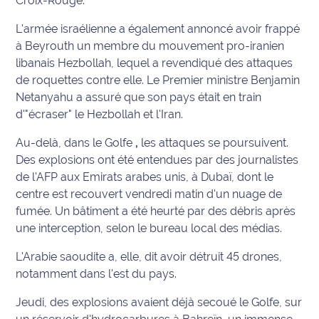
Croix-Rouge.
site maritima.fr
L'armée israélienne a également annoncé avoir frappé
Archives
à Beyrouth un membre du mouvement pro-iranien
libanais Hezbollah, lequel a revendiqué des attaques
de roquettes contre elle. Le Premier ministre Benjamin
Netanyahu a assuré que son pays était en train
d'"écraser" le Hezbollah et l'Iran.
Au-delà, dans le Golfe
,
les attaques se poursuivent.
Des explosions ont été entendues par des journalistes
de l'AFP aux Emirats arabes unis, à Dubaï, dont le
centre est recouvert vendredi matin d'un nuage de
fumée. Un bâtiment a été heurté par des débris après
une interception, selon le bureau local des médias.
L'Arabie saoudite a, elle, dit avoir détruit 45 drones,
notamment dans l'est du pays.
Jeudi, des explosions avaient déjà secoué le Golfe, sur