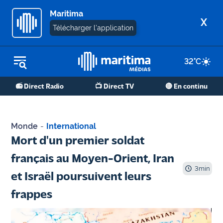
Maritima
X
Télécharger l'application
32
°C
REPLAY RADIO
📻 Direct Radio
📺 Direct TV
🔴 En continu
REPLAY TV
ÉCOUTER LES PODCASTS
Monde
-
International
Martigues
Mort d'un premier soldat
- Etang
français au Moyen-Orient, Iran
de Berre
3
min
et Israël poursuivent leurs
Marseille
frappes
- Aix
OM