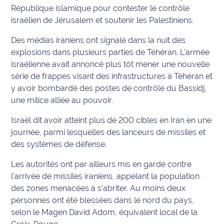
République islamique pour contester le contrôle
Ecouter
israélien de Jérusalem et soutenir les Palestiniens.
et voir
Des médias iraniens ont signalé dans la nuit des
Maritima
explosions dans plusieurs parties de Téhéran. L'armée
Qui
israélienne avait annoncé plus tôt mener une nouvelle
sommes
série de frappes visant des infrastructures à Téhéran et
nous ?
y avoir bombardé des postes de contrôle du Bassidj,
une milice alliée au pouvoir.
Devenir
annonceur
Israël dit avoir atteint plus de 200 cibles en Iran en une
journée, parmi lesquelles des lanceurs de missiles et
Recrutement
des systèmes de défense.
Les autorités ont par ailleurs mis en garde contre
Mention
l'arrivée de missiles iraniens, appelant la population
légales
des zones menacées à s'abriter. Au moins deux
Conditions
personnes ont été blessées dans le nord du pays,
générales
selon le Magen David Adom, équivalent local de la
d'utilisation du