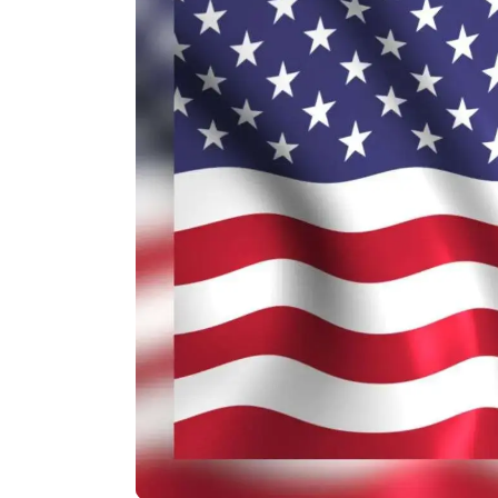
Agenda
Faits
divers
Sports
Société
Culture
Économie
Éducation
Emploi
Environnement