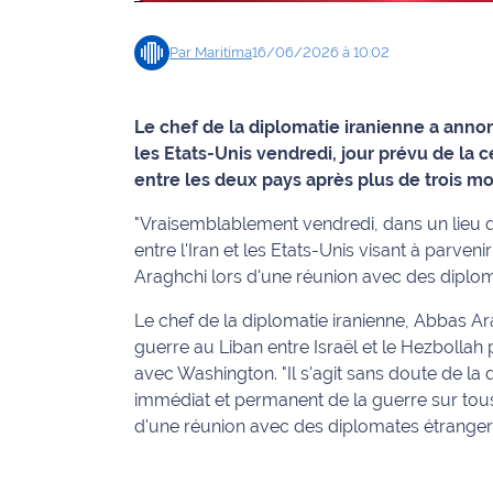
Info
Par
Maritima
16/06/2026 à 10:02
route
Justice
Le chef de la diplomatie iranienne a ann
les Etats-Unis vendredi, jour prévu de la
Loisirs
entre les deux pays après plus de trois mo
Météo
"Vraisemblablement vendredi, dans un lieu qu
entre l'Iran et les Etats-Unis visant à parven
Politique
Araghchi lors d'une réunion avec des diplomat
Santé
Le chef de la diplomatie iranienne, Abbas Ara
guerre au Liban entre Israël et le Hezbollah
Social
avec Washington. "Il s'agit sans doute de la 
immédiat et permanent de la guerre sur tous l
Transport
d'une réunion avec des diplomates étrangers d
National