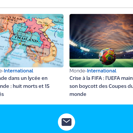
e
-
International
Monde
-
International
lade dans un lycée en
Crise à la FIFA : l'UEFA mai
nde : huit morts et 15
son boycott des Coupes d
és
monde