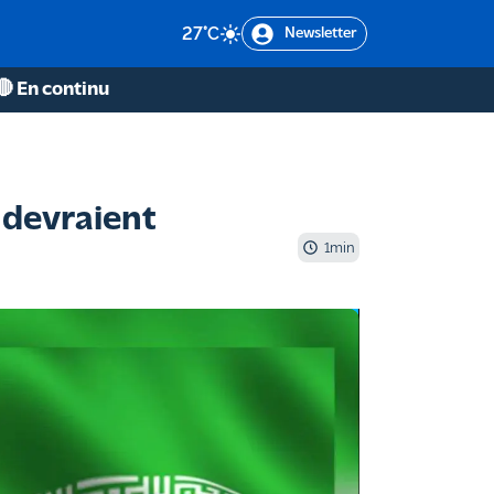
27
°C
Newsletter
🔴 En continu
s devraient
1
min