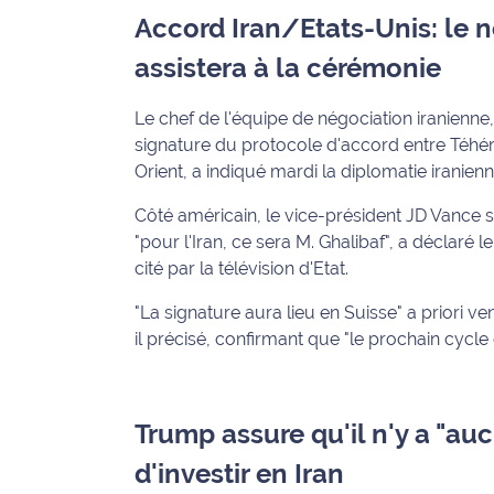
Accord Iran/Etats-Unis: le n
International
assistera à la cérémonie
Défense
Le chef de l'équipe de négociation iranien
Municipales
signature du protocole d'accord entre Téhé
2026
Orient, a indiqué mardi la diplomatie iranienn
Contenus
Côté américain, le vice-président JD Vance s
Partenaires
"pour l'Iran, ce sera M. Ghalibaf", a déclaré 
cité par la télévision d'Etat.
L'invité(e)
de la
"La signature aura lieu en Suisse" a priori ve
rédaction
il précisé, confirmant que "le prochain cyc
Coup de
coeur
Maritima
Trump assure qu'il n'y a "a
d'investir en Iran
Fil