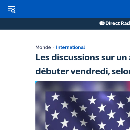
📻 Direct Rad
REPLAY RADIO
Monde
-
International
REPLAY TV
Les discussions sur un 
ÉCOUTER LES PODCASTS
débuter vendredi, selo
Martigues
- Etang
de Berre
Marseille
- Aix
OM