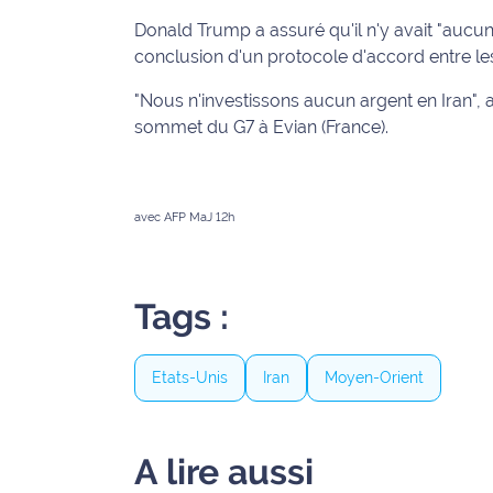
rouge
Donald Trump a assuré qu'il n'y avait "aucune
Maritima
conclusion d'un protocole d'accord entre le
L'anecdote
"Nous n'investissons aucun argent en Iran", a
de Jeff
sommet du G7 à Evian (France).
C'est
mon
club
avec AFP MaJ 12h
Les
Coachs
Maritima
Tags :
Bon
Etats-Unis
Iran
Moyen-Orient
plan
sortie
Nous
A lire aussi
contacter