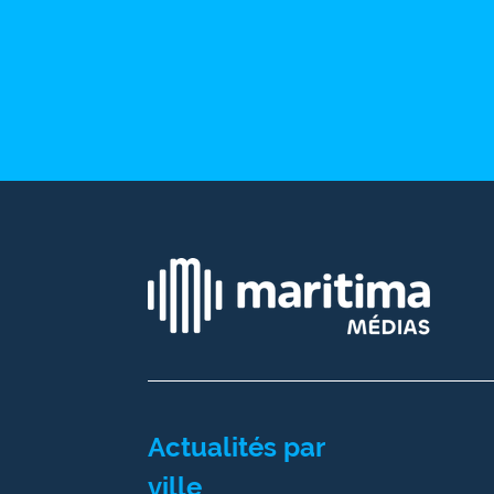
site maritima.fr
Archives
Actualités par
ville