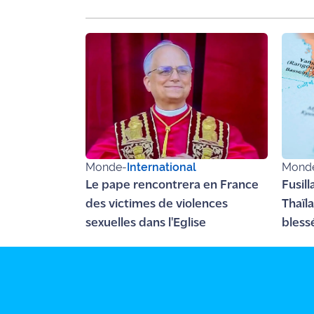
Ecouter
et voir
Maritima
Qui
sommes
nous ?
Devenir
Monde
-
International
Mond
annonceur
Le pape rencontrera en France
Fusil
Recrutement
des victimes de violences
Thaïla
sexuelles dans l'Eglise
bless
Mention
légales
Conditions
générales
d'utilisation du