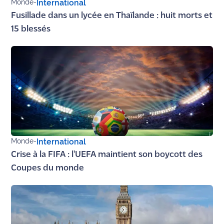
Monde
-
International
Fusillade dans un lycée en Thaïlande : huit morts et
Ecouter
15 blessés
et voir
Maritima
Qui
sommes
nous ?
Devenir
annonceur
Monde
-
International
Recrutement
Crise à la FIFA : l'UEFA maintient son boycott des
Mention
Coupes du monde
légales
Conditions
générales
d'utilisation du