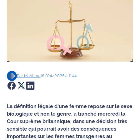
Agenda
Faits
divers
Sports
Société
Par
Maritima
16/04/2025 à 11:44
Culture
Économie
La définition légale d'une femme repose sur le sexe
Éducation
biologique et non le genre, a tranché mercredi la
Cour suprême britannique, dans une décision très
Emploi
sensible qui pourrait avoir des conséquences
importantes sur les femmes transgenres au
Environnement