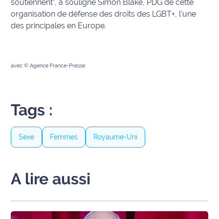
soutiennent", a souligné Simon Blake, PDG de cette
International
organisation de défense des droits des LGBT+, l'une
des principales en Europe.
Défense
Municipales
avec © Agence France-Presse
2026
Contenus
Partenaires
Tags :
L'invité(e)
de la
Sexe
Femmes
Royaume-Uni
rédaction
Coup de
A lire aussi
coeur
Maritima
Fil