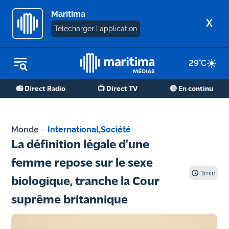
Maritima
X
Télécharger l'application
29
°C
REPLAY RADIO
📻 Direct Radio
📺 Direct TV
🔴 En continu
REPLAY TV
ÉCOUTER LES PODCASTS
Monde
-
International
,
Société
Martigues
La définition légale d'une
- Etang
femme repose sur le sexe
de Berre
1
min
biologique, tranche la Cour
Marseille
suprême britannique
- Aix
OM