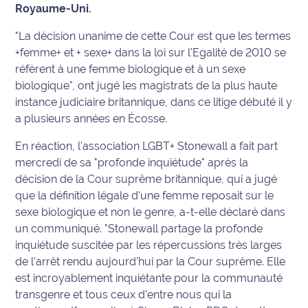
Royaume-Uni.
Info
"La décision unanime de cette Cour est que les termes
route
+femme+ et + sexe+ dans la loi sur l'Egalité de 2010 se
réfèrent à une femme biologique et à un sexe
Justice
biologique", ont jugé les magistrats de la plus haute
instance judiciaire britannique, dans ce litige débuté il y
Loisirs
a plusieurs années en Écosse.
Météo
En réaction, l'association LGBT+ Stonewall a fait part
mercredi de sa "profonde inquiétude" après la
Politique
décision de la Cour suprême britannique, qui a jugé
que la définition légale d'une femme reposait sur le
Santé
sexe biologique et non le genre, a-t-elle déclaré dans
un communiqué. "Stonewall partage la profonde
Social
inquiétude suscitée par les répercussions très larges
de l'arrêt rendu aujourd'hui par la Cour suprême. Elle
Transport
est incroyablement inquiétante pour la communauté
National
transgenre et tous ceux d'entre nous qui la