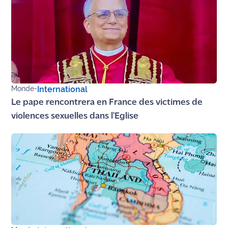
rouge
Maritima
L'anecdote
de Jeff
C'est
mon
Monde
-
International
club
Le pape rencontrera en France des victimes de
violences sexuelles dans l'Eglise
Les
Coachs
Maritima
Bon
plan
sortie
Nous
contacter