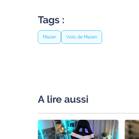
International
Tags :
Défense
Municipales
Mazan
Viols de Mazan
2026
Contenus
Partenaires
L'invité(e)
de la
rédaction
A lire aussi
Coup de
coeur
Maritima
Fil