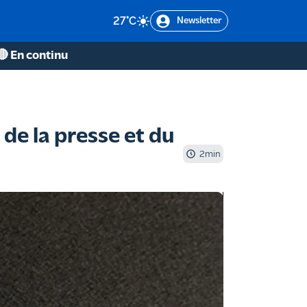
27
°C
Newsletter
🔴 En continu
 de la presse et du
2
min