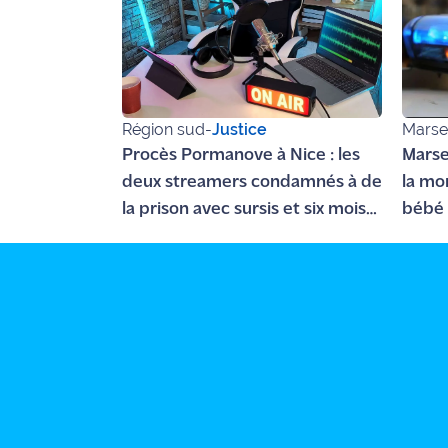
rouge
Maritima
L'anecdote
de Jeff
Région sud
-
Justice
Marsei
C'est
Procès Pormanove à Nice : les
Marsei
mon
deux streamers condamnés à de
la mo
club
la prison avec sursis et six mois
bébé 
Les
de "bannissement numérique"
Coachs
Maritima
Bon
plan
sortie
Nous
contacter