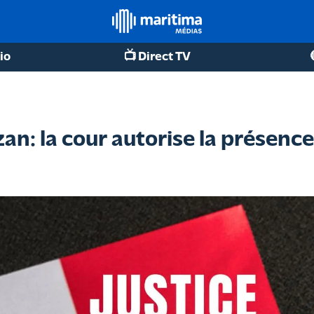
io
📺 Direct TV
an: la cour autorise la présence