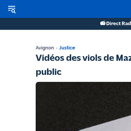
📻 Direct Rad
REPLAY RADIO
Avignon
-
Justice
REPLAY TV
Vidéos des viols de Maz
ÉCOUTER LES PODCASTS
public
Martigues
- Etang
de Berre
Marseille
- Aix
OM