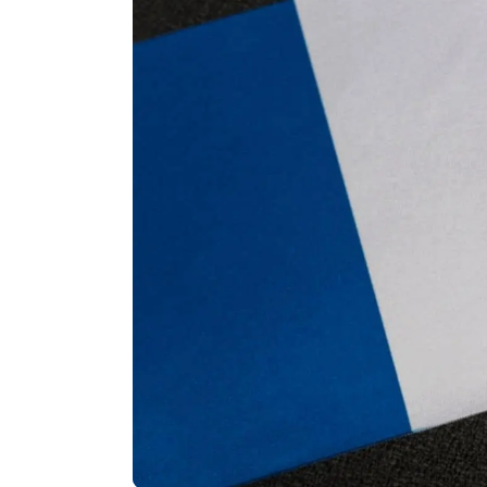
Agenda
Faits
divers
Sports
Société
Culture
Économie
Éducation
Emploi
Environnement