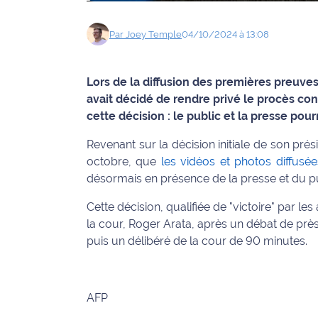
Info
Par
Joey
Temple
04/10/2024 à 13:08
route
Justice
Lors de la diffusion des premières preuves,
avait décidé de rendre privé le procès con
Loisirs
cette décision : le public et la presse pour
Météo
Revenant sur la décision initiale de son pré
octobre, que
les vidéos et photos diffusé
Politique
désormais en présence de la presse et du pu
Santé
Cette décision, qualifiée de "victoire" par le
la cour, Roger Arata, après un débat de pr
Social
puis un délibéré de la cour de 90 minutes.
Transport
AFP
National