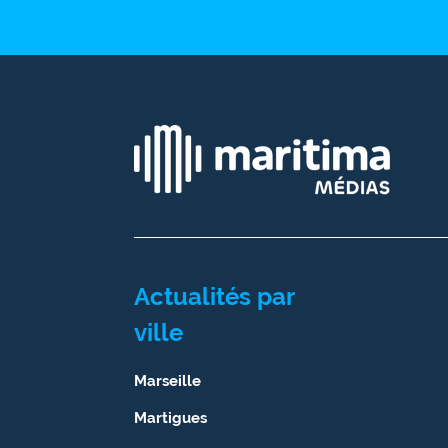
Ecouter
et voir
Maritima
Qui
sommes
nous ?
Devenir
annonceur
Recrutement
Actualités par
ville
Mention
légales
Marseille
Conditions
Martigues
générales
d'utilisation du