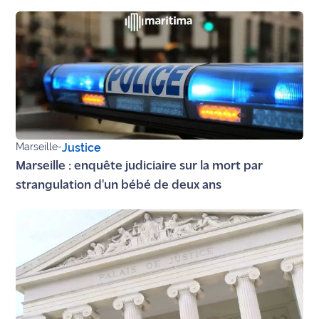
rouge
Maritima
L'anecdote
de Jeff
C'est
mon
club
Marseille
-
Justice
Les
Marseille : enquête judiciaire sur la mort par
Coachs
strangulation d'un bébé de deux ans
Maritima
Bon
plan
sortie
Nous
contacter