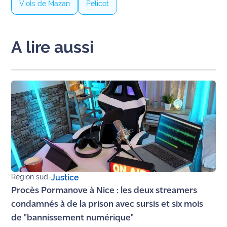
Viols de Mazan
Pelicot
International
Défense
A lire aussi
Municipales
2026
Contenus
Partenaires
L'invité(e)
de la
rédaction
Coup de
Région sud
-
Justice
coeur
Procès Pormanove à Nice : les deux streamers
Maritima
condamnés à de la prison avec sursis et six mois
de "bannissement numérique"
Fil