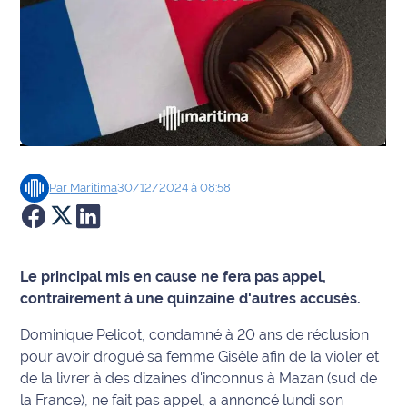
Agenda
Faits
divers
Sports
Société
Par
Maritima
30/12/2024 à 08:58
Culture
Économie
Le principal mis en cause ne fera pas appel,
contrairement à une quinzaine d'autres accusés.
Éducation
Dominique Pelicot, condamné à 20 ans de réclusion
pour avoir drogué sa femme Gisèle afin de la violer et
Emploi
de la livrer à des dizaines d'inconnus à Mazan (sud de
Environnement
la France), ne fait pas appel, a annoncé lundi son