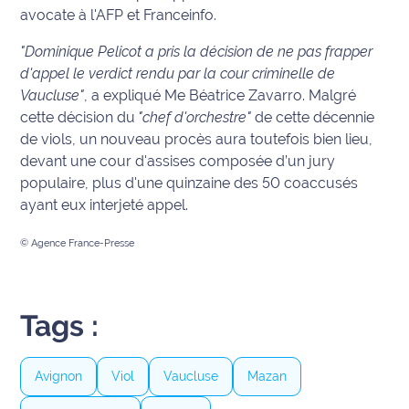
avocate à l'AFP et Franceinfo.
Info
"Dominique Pelicot a pris la décision de ne pas frapper
route
d'appel le verdict rendu par la cour criminelle de
Vaucluse"
, a expliqué Me Béatrice Zavarro. Malgré
Justice
cette décision du
"chef d'orchestre"
de cette décennie
Loisirs
de viols, un nouveau procès aura toutefois bien lieu,
devant une cour d'assises composée d’un jury
Météo
populaire, plus d'une quinzaine des 50 coaccusés
ayant eux interjeté appel.
Politique
© Agence France-Presse
Santé
Social
Tags :
Transport
Avignon
Viol
Vaucluse
Mazan
National