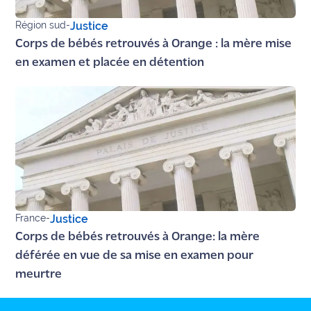
Région sud
-
Justice
Ecouter
et voir
Corps de bébés retrouvés à Orange : la mère mise
Maritima
en examen et placée en détention
Qui
sommes
nous ?
Devenir
annonceur
Recrutement
France
-
Justice
Mention
Corps de bébés retrouvés à Orange: la mère
légales
déférée en vue de sa mise en examen pour
meurtre
Conditions
générales
d'utilisation du