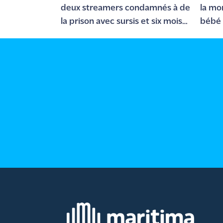
rouge
deux streamers condamnés à de
la mo
Maritima
la prison avec sursis et six mois
bébé 
de "bannissement numérique"
L'anecdote
de Jeff
C'est
mon
club
Les
Coachs
Maritima
Bon
plan
sortie
Nous
contacter