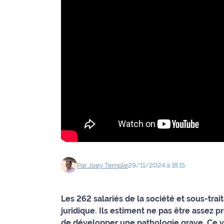
Agenda
Faits
divers
Sports
Société
Culture
Économie
Par
Joey
Temple
29/11/2024 à 18:15
Éducation
Emploi
Les 262 salariés de la société et sous-tr
juridique. Ils estiment ne pas être assez
Environnement
de développer une pathologie grave. Ce ve