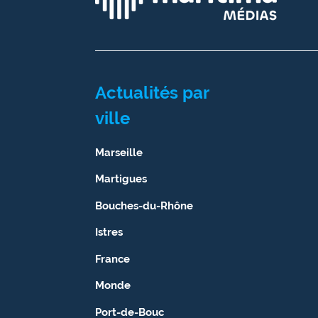
Ecouter
et voir
Maritima
Actualités par
Qui
sommes
ville
nous ?
Marseille
Devenir
annonceur
Martigues
Recrutement
Bouches-du-Rhône
Istres
Mention
légales
France
Conditions
Monde
générales
Port-de-Bouc
d'utilisation du