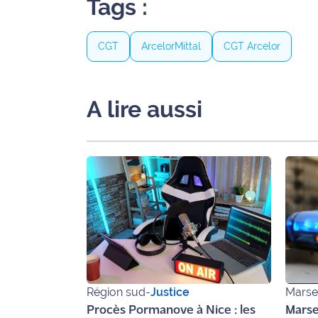
Tags :
International
CGT
ArcelorMittal
CGT Arcelor
Défense
Municipales
2026
A lire aussi
Contenus
Partenaires
L'invité(e)
de la
rédaction
Coup de
coeur
Maritima
Région sud
-
Justice
Marsei
Fil
Procès Pormanove à Nice : les
Marsei