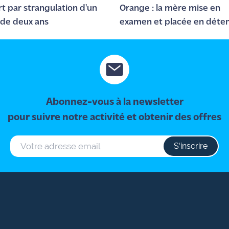
rt par strangulation d'un
Orange : la mère mise en
de deux ans
examen et placée en déten
Abonnez-vous à la newsletter
pour suivre notre activité et obtenir des offres
S‘inscrire