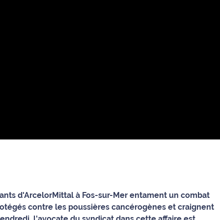
aitants d'ArcelorMittal à Fos-sur-Mer entament un combat
 protégés contre les poussières cancérogènes et craignent
ndredi, l'avocate du syndicat dans cette affaire est