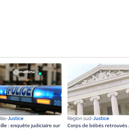
lle
-
Justice
Région sud
-
Justice
lle : enquête judiciaire sur
Corps de bébés retrouvés 