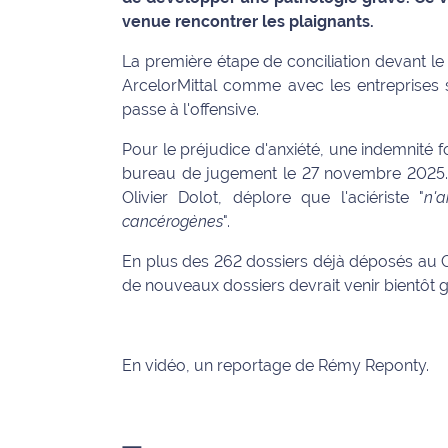
venue rencontrer les plaignants.
Info
route
La première étape de conciliation devant 
ArcelorMittal comme avec les entreprises so
Justice
passe à l'offensive.
Pour le préjudice d'anxiété, une indemnité f
Loisirs
bureau de jugement le 27 novembre 2025. D
Météo
Olivier Dolot, déplore que l'aciériste "
n'a
cancérogènes
".
Politique
En plus des 262 dossiers déjà déposés au 
de nouveaux dossiers devrait venir bientôt g
Santé
Social
En vidéo, un reportage de Rémy Reponty.
Transport
National