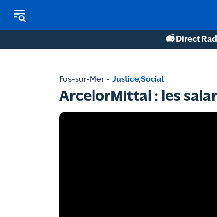
📻 Direct Rad
REPLAY RADIO
Fos-sur-Mer
-
Justice
,
Social
REPLAY TV
ArcelorMittal : les sal
ÉCOUTER LES PODCASTS
Martigues
- Etang
de Berre
Marseille
- Aix
OM