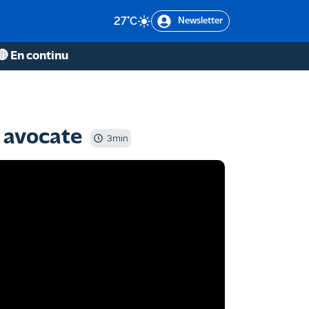
27
°C
Newsletter
🔴 En continu
r avocate
3
min