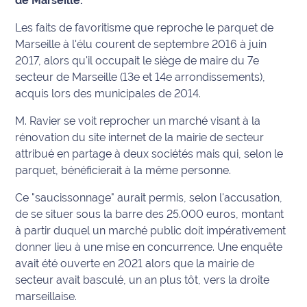
de Marseille.
Info
Les faits de favoritisme que reproche le parquet de
route
Marseille à l'élu courent de septembre 2016 à juin
2017, alors qu'il occupait le siège de maire du 7e
Justice
secteur de Marseille (13e et 14e arrondissements),
acquis lors des municipales de 2014.
Loisirs
M. Ravier se voit reprocher un marché visant à la
Météo
rénovation du site internet de la mairie de secteur
attribué en partage à deux sociétés mais qui, selon le
Politique
parquet, bénéficierait à la même personne.
Ce "saucissonnage" aurait permis, selon l'accusation,
Santé
de se situer sous la barre des 25.000 euros, montant
Social
à partir duquel un marché public doit impérativement
donner lieu à une mise en concurrence. Une enquête
Transport
avait été ouverte en 2021 alors que la mairie de
secteur avait basculé, un an plus tôt, vers la droite
National
marseillaise.