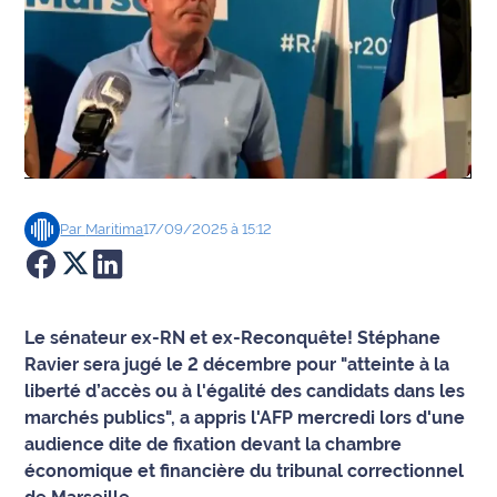
Agenda
Faits
divers
Sports
Société
Par
Maritima
17/09/2025 à 15:12
Culture
Économie
Le sénateur ex-RN et ex-Reconquête! Stéphane
Ravier sera jugé le 2 décembre pour "atteinte à la
Éducation
liberté d’accès ou à l'égalité des candidats dans les
marchés publics", a appris l'AFP mercredi lors d'une
Emploi
audience dite de fixation devant la chambre
économique et financière du tribunal correctionnel
Environnement