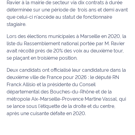
rouge
Ravier à la mairie de secteur via dix contrats à durée
Maritima
déterminée sur une période de trois ans et demi avant
que celui-ci n'accède au statut de fonctionnaire
L'anecdote
stagiaire.
de Jeff
Lors des élections municipales à Marseille en 2020, la
C'est
liste du Rassemblement national portée par M. Ravier
mon
avait récolté près de 20% des voix au deuxième tour,
club
se plaçant en troisième position.
Deux candidats ont officialisé leur candidature dans la
Les
Coachs
deuxième ville de France pour 2026 : le député RN
Maritima
Franck Allisio et la présidente du Conseil
départemental des Bouches-du-Rhône et de la
Bon
métropole Aix-Marseille-Provence Martine Vassal, qui
plan
se lance sous l'étiquette de la droite et du centre,
sortie
après une cuisante défaite en 2020.
Nous
contacter