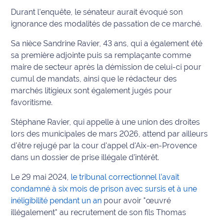
Durant l'enquête, le sénateur aurait évoqué son
International
ignorance des modalités de passation de ce marché.
Défense
Sa nièce Sandrine Ravier, 43 ans, qui a également été
sa première adjointe puis sa remplaçante comme
Municipales
maire de secteur après la démission de celui-ci pour
2026
cumul de mandats, ainsi que le rédacteur des
marchés litigieux sont également jugés pour
Contenus
Partenaires
favoritisme.
Stéphane Ravier, qui appelle à une union des droites
L'invité(e)
lors des municipales de mars 2026, attend par ailleurs
de la
d'être rejugé par la cour d'appel d'Aix-en-Provence
rédaction
dans un dossier de prise illégale d’intérêt.
Coup de
Le 29 mai 2024,
le tribunal correctionnel l’avait
coeur
condamné à six mois de prison avec sursis et à une
Maritima
inéligibilité pendant un an
pour avoir "œuvré
illégalement" au recrutement de son fils Thomas
Fil