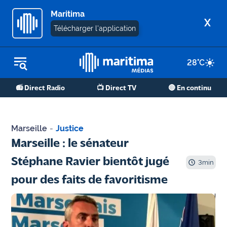
Maritima
X
Télécharger l'application
28
°C
REPLAY RADIO
📻 Direct Radio
📺 Direct TV
🔴 En continu
REPLAY TV
ÉCOUTER LES PODCASTS
Marseille
-
Justice
Martigues
Marseille : le sénateur
- Etang
Stéphane Ravier bientôt jugé
de Berre
3
min
pour des faits de favoritisme
Marseille
- Aix
OM