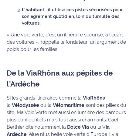
rouge
Maritima
L'habitant :
il utilise ces pistes sécurisées pour
son agrément quotidien, loin du tumulte des
L'anecdote
voitures.
de Jeff
« Une voie verte, c'est un itinéraire sécurisé, à l'écart
des voitures »
, rappelle le fondateur, un argument de
C'est
poids pour les familles.
mon
club
Les
De la ViaRhôna aux pépites de
Coachs
l'Ardèche
Maritima
Si les grands itinéraires comme la
ViaRhôna
,
Bon
plan
la
Vélodyssée
ou la
Vélomaritime
sont des piliers du
sortie
site, Ma Voie Verte met aussi en lumière des parcours
plus confidentiels mais tout aussi charmants. Gael
Nous
Berthier cite notamment la
Dolce Via
ou la V
ia
contacter
Ardèche
, élue plus belle voie verte d'Europe il y a