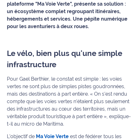
plateforme "Ma Voie Verte", présente sa solution :
un écosystème complet regroupant itinéraires,
Info
route
hébergements et services. Une pépite numérique
pour les aventuriers à deux roues.
Justice
Loisirs
Le vélo, bien plus qu'une simple
Météo
infrastructure
Politique
Pour Gael Berthier, le constat est simple : les voies
vertes ne sont plus de simples pistes goudronnées,
Santé
mais des destinations à part entière.
« On s’est rendu
compte que les voies vertes n’étaient plus seulement
Social
des infrastructures au cœur des territoires, mais un
véritable produit touristique à part entière »
, explique-
Transport
t-il au micro de Maritima.
National
L’objectif de
Ma Voie Verte
est de fédérer tous les