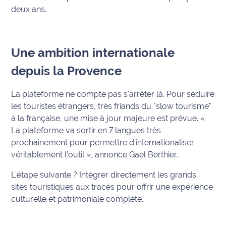
deux ans.
Ecouter
et voir
Maritima
Une ambition internationale
Qui
depuis la Provence
sommes
nous ?
La plateforme ne compte pas s'arrêter là. Pour séduire
les touristes étrangers, très friands du "slow tourisme"
Devenir
à la française, une mise à jour majeure est prévue.
«
annonceur
La plateforme va sortir en 7 langues très
prochainement pour permettre d’internationaliser
Recrutement
véritablement l’outil »
, annonce Gael Berthier.
Mention
L'étape suivante ? Intégrer directement les grands
légales
sites touristiques aux tracés pour offrir une expérience
culturelle et patrimoniale complète.
Conditions
générales
d'utilisation du