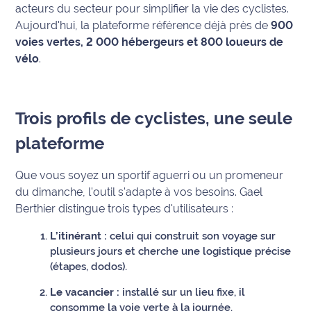
acteurs du secteur pour simplifier la vie des cyclistes.
International
Aujourd'hui, la plateforme référence déjà près de
900
voies vertes, 2 000 hébergeurs et 800 loueurs de
Défense
vélo
.
Municipales
2026
Trois profils de cyclistes, une seule
Contenus
plateforme
Partenaires
Que vous soyez un sportif aguerri ou un promeneur
L'invité(e)
de la
du dimanche, l'outil s'adapte à vos besoins. Gael
rédaction
Berthier distingue trois types d'utilisateurs :
L’itinérant :
celui qui construit son voyage sur
Coup de
plusieurs jours et cherche une logistique précise
coeur
(étapes, dodos).
Maritima
Le vacancier :
installé sur un lieu fixe, il
Fil
consomme la voie verte à la journée.