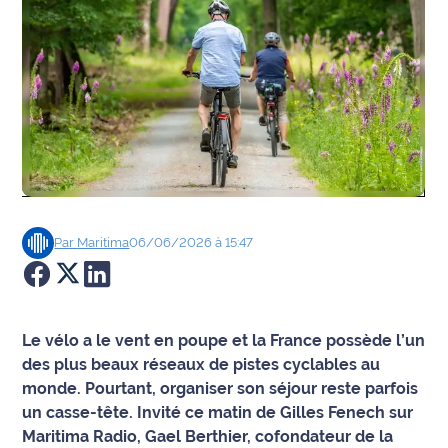
Agenda
Faits
divers
Sports
Société
Par
Maritima
06/06/2026 à 15:47
Culture
Économie
Le vélo a le vent en poupe et la France possède l’un
Éducation
des plus beaux réseaux de pistes cyclables au
monde. Pourtant, organiser son séjour reste parfois
Emploi
un casse-tête. Invité ce matin de Gilles Fenech sur
Maritima Radio, Gael Berthier, cofondateur de la
Environnement