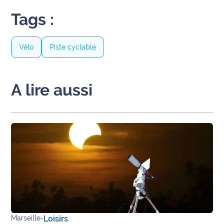
site maritima.fr
Tags :
Archives
Vélo
Piste cyclable
A lire aussi
Marseille
-
Loisirs