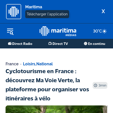
Maritima
X
Télécharger l'application
30
°C
REPLAY RADIO
📻 Direct Radio
📺 Direct TV
🔴 En continu
REPLAY TV
ÉCOUTER LES PODCASTS
France
-
Loisirs
,
National
Martigues
Cyclotourisme en France :
- Etang
découvrez Ma Voie Verte, la
de Berre
3
min
plateforme pour organiser vos
Marseille
itinéraires à vélo
- Aix
OM