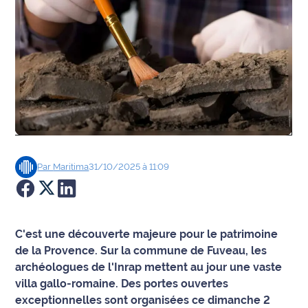
Agenda
Faits
divers
Sports
Société
Par
Maritima
31/10/2025 à 11:09
Culture
Économie
C'est une découverte majeure pour le patrimoine
Éducation
de la Provence. Sur la commune de Fuveau, les
archéologues de l'Inrap mettent au jour une vaste
Emploi
villa gallo-romaine. Des portes ouvertes
exceptionnelles sont organisées ce dimanche 2
Environnement