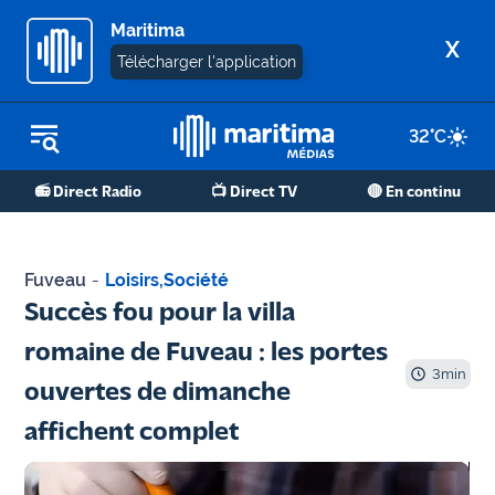
Maritima
X
Télécharger l'application
32
°C
REPLAY RADIO
📻 Direct Radio
📺 Direct TV
🔴 En continu
REPLAY TV
ÉCOUTER LES PODCASTS
Fuveau
-
Loisirs
,
Société
Martigues
Succès fou pour la villa
- Etang
romaine de Fuveau : les portes
de Berre
3
min
ouvertes de dimanche
Marseille
affichent complet
- Aix
OM