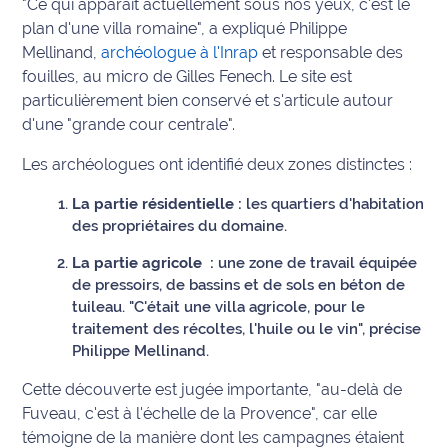
"Ce qui apparaît actuellement sous nos yeux, c'est le
International
plan d'une villa romaine", a expliqué Philippe
Mellinand,
archéologue à l'Inrap
et responsable des
Défense
fouilles, au micro de Gilles Fenech. Le site est
particulièrement bien conservé et s'articule autour
Municipales
d'une "grande cour centrale".
2026
Les archéologues ont identifié deux zones distinctes :
Contenus
La partie résidentielle :
les quartiers d'habitation
Partenaires
des propriétaires du domaine.
L'invité(e)
La partie agricole :
une zone de travail équipée
de la
de pressoirs, de bassins et de sols en béton de
rédaction
tuileau. "C'était une villa agricole, pour le
traitement des récoltes, l'huile ou le vin", précise
Coup de
Philippe Mellinand.
coeur
Maritima
Cette découverte est jugée importante, "au-delà de
Fuveau, c'est à l'échelle de la Provence", car elle
Fil
témoigne de la manière dont les campagnes étaient