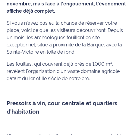
novembre, mais face à l'engouement, l'événement
affiche déjà complet.
Info
route
Si vous n'avez pas eu la chance de réserver votre
place, voici ce que les visiteurs découvriront. Depuis
Justice
un mois, les archéologues fouillent ce site
exceptionnel, situé à proximité de la Barque, avec la
Loisirs
Sainte-Victoire en toile de fond.
Météo
Les fouilles, qui couvrent déjà près de 1000 m²,
révèlent l'organisation d'un vaste domaine agricole
Politique
datant du Ier et IIe siècle de notre ère.
Santé
Social
Pressoirs à vin, cour centrale et quartiers
d'habitation
Transport
National