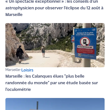
« Un spectacle exceptionnel » : les conseils d'un
site maritima.fr
astrophysicien pour observer l'éclipse du 12 août à
Marseille
Archives
Marseille
-
Loisirs
Marseille : les Calanques élues "plus belle
randonnée du monde" par une étude basée sur
l'oculométrie