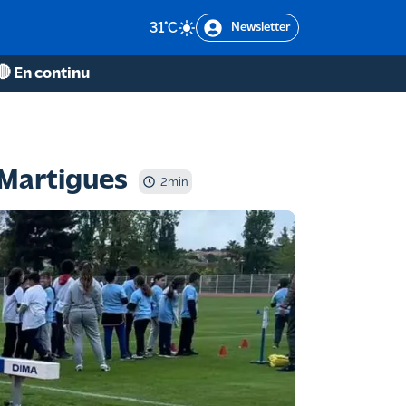
31
°C
Newsletter
🔴 En continu
à Martigues
2
min