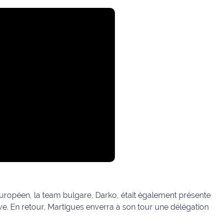
européen, la team bulgare, Darko, était également présente
ive. En retour, Martigues enverra à son tour une délégation