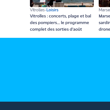
Ecouter
Vitrolles
-
Loisirs
Marsei
et voir
Vitrolles : concerts, plage et bal
Marsei
Maritima
des pompiers... le programme
sardi
complet des sorties d’août
drone
Qui
bouill
sommes
nous ?
Devenir
annonceur
Recrutement
Mention
légales
Conditions
générales
d'utilisation du