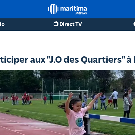
io
📺 Direct TV
ticiper aux "J.O des Quartiers" 