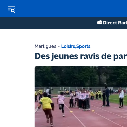
📻 Direct Rad
REPLAY RADIO
Martigues
-
Loisirs
,
Sports
REPLAY TV
Des jeunes ravis de par
ÉCOUTER LES PODCASTS
Martigues
- Etang
de Berre
Marseille
- Aix
OM