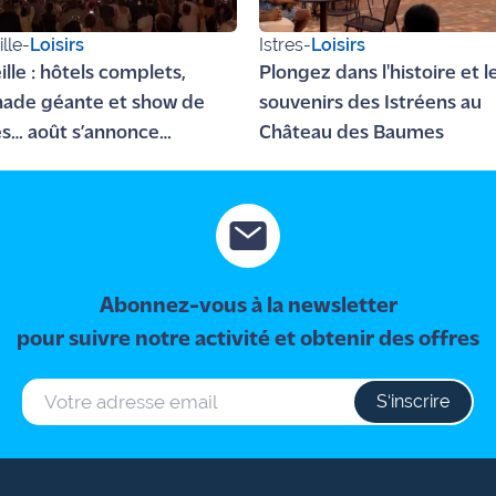
lle
-
Loisirs
Istres
-
Loisirs
lle : hôtels complets,
Plongez dans l'histoire et l
nade géante et show de
souvenirs des Istréens au
s… août s’annonce
Château des Baumes
ant !
Abonnez-vous à la newsletter
pour suivre notre activité et obtenir des offres
S‘inscrire