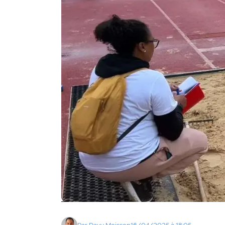
Agenda
Faits
divers
Sports
Société
Culture
Économie
Éducation
Emploi
Environnement