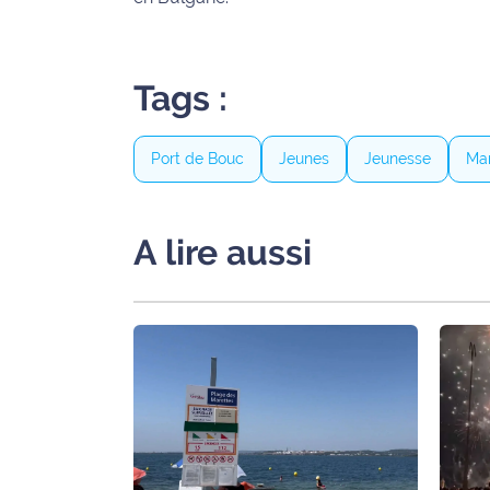
rouge
Maritima
L'anecdote
Tags :
de Jeff
C'est
Port de Bouc
Jeunes
Jeunesse
Mar
mon
club
A lire aussi
Les
Coachs
Maritima
Bon
plan
sortie
Nous
contacter