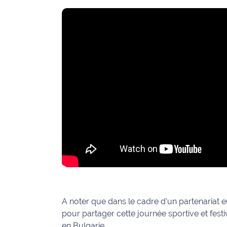
International
Défense
Municipales
2026
Contenus
Partenaires
L'invité(e)
de la
rédaction
Coup de
coeur
Maritima
A noter que dans le cadre d'un partenariat 
pour partager cette journée sportive et fest
Fil
en Bulgarie.