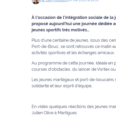
Par
Davy
Moisson
16/04/2025 à 18:05
Info
route
À l'occasion de l'intégration sociale de la
proposé aujourd'hui une journée dédiée a
Justice
jeunes sportifs très motivés…
Loisirs
Plus d'une centaine de jeunes, issus des ce
Port-de-Bouc, se sont retrouvés ce matin au S
Météo
activités sportives et les échanges amicaux.
Politique
Au programme de cette journée, idéale en 
courses d'obstacles, du lancer de Vortex ou 
Santé
Les jeunes martégaux et port-de-boucains se 
solidarité et leur esprit d'équipe.
Social
Transport
En vidéo quelques réactions des jeunes mar
National
Julien Olive à Martigues