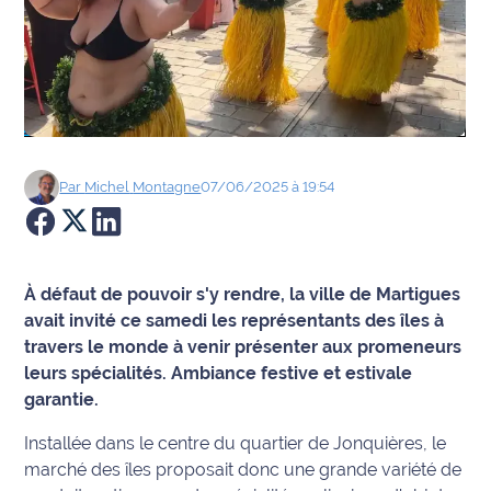
Agenda
Faits
divers
Sports
Par
Michel
Montagne
07/06/2025 à 19:54
Société
Culture
À défaut de pouvoir s'y rendre, la ville de Martigues
avait invité ce samedi les représentants des îles à
Économie
travers le monde à venir présenter aux promeneurs
leurs spécialités. Ambiance festive et estivale
Éducation
garantie.
Emploi
Installée dans le centre du quartier de Jonquières, le
marché des îles proposait donc une grande variété de
Environnement