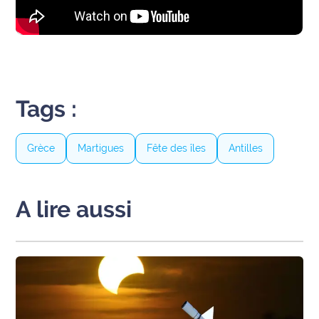
International
Défense
Municipales
2026
Tags :
Contenus
Partenaires
Grèce
Martigues
Fête des îles
Antilles
L'invité(e)
de la
A lire aussi
rédaction
Coup de
coeur
Maritima
Fil