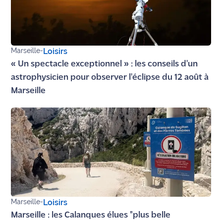
rouge
Maritima
L'anecdote
de Jeff
Marseille
-
Loisirs
« Un spectacle exceptionnel » : les conseils d'un
C'est
astrophysicien pour observer l'éclipse du 12 août à
mon
Marseille
club
Les
Coachs
Maritima
Bon
plan
sortie
Marseille
-
Loisirs
Nous
Marseille : les Calanques élues "plus belle
contacter