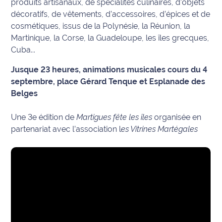
produits artisanaux, de spécialités culinaires, d’objets
décoratifs, de vêtements, d’accessoires, d’épices et de
Info
cosmétiques, issus de la Polynésie, la Réunion, la
route
Martinique, la Corse, la Guadeloupe, les îles grecques,
Cuba...
Justice
Jusque 23 heures, animations musicales cours du 4
Loisirs
septembre, place Gérard Tenque et Esplanade des
Belges
Météo
Une 3e édition de
Martigues fête les îles
organisée en
Politique
partenariat avec l’association l
es Vitrines Martégales
Santé
Social
Transport
National