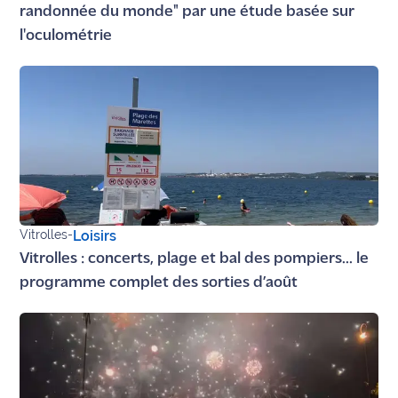
randonnée du monde" par une étude basée sur
Ecouter
l'oculométrie
et voir
Maritima
Qui
sommes
nous ?
Devenir
annonceur
Vitrolles
-
Loisirs
Recrutement
Vitrolles : concerts, plage et bal des pompiers... le
programme complet des sorties d’août
Mention
légales
Conditions
générales
d'utilisation du