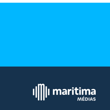
bouill
site maritima.fr
Archives