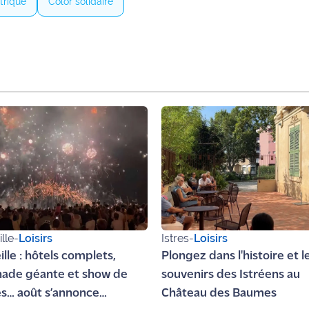
trique
Color solidaire
lle
-
Loisirs
Istres
-
Loisirs
lle : hôtels complets,
Plongez dans l'histoire et l
nade géante et show de
souvenirs des Istréens au
s… août s’annonce
Château des Baumes