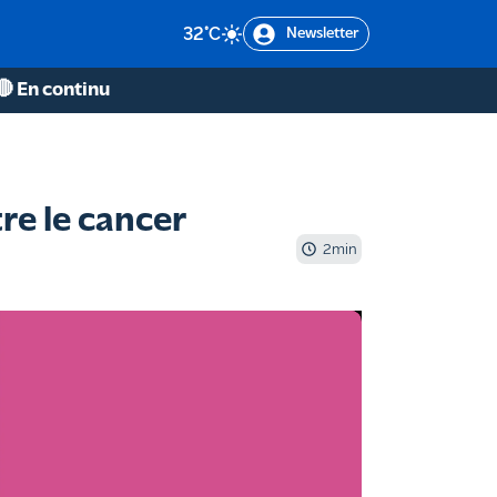
32
°C
Newsletter
🔴 En continu
tre le cancer
2
min