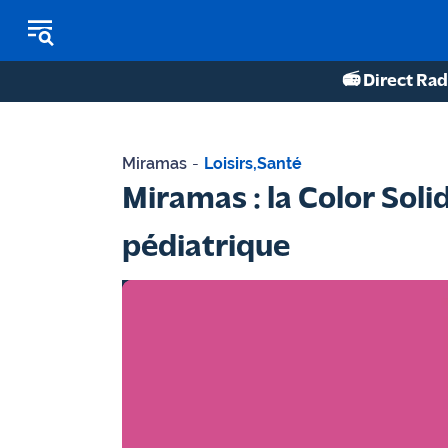
📻 Direct Rad
REPLAY RADIO
Miramas
-
Loisirs
,
Santé
REPLAY TV
Miramas : la Color Soli
ÉCOUTER LES PODCASTS
pédiatrique
Martigues
- Etang
de Berre
Marseille
- Aix
OM