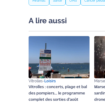
Miramas
Santé
OMS
Cancer pédia
Ecouter
et voir
A lire aussi
Maritima
Qui
sommes
nous ?
Devenir
annonceur
Recrutement
Mention
Vitrolles
-
Loisirs
Marsei
légales
Vitrolles : concerts, plage et bal
Marsei
des pompiers... le programme
sardi
Conditions
générales
complet des sorties d’août
drone
d'utilisation du