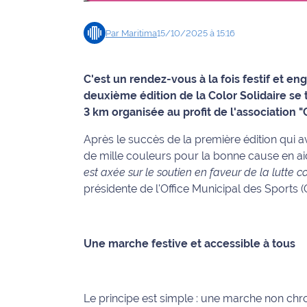
Info
Par
Maritima
15/10/2025 à 15:16
route
Justice
C'est un rendez-vous à la fois festif et e
deuxième édition de la Color Solidaire se
Loisirs
3 km organisée au profit de l'association 
Météo
Après le succès de la première édition qui 
de mille couleurs pour la bonne cause en a
Politique
est axée sur le soutien en faveur de la lutte c
présidente de l'Office Municipal des Sports
Santé
Social
Une marche festive et accessible à tous
Transport
National
Le principe est simple : une marche non chr