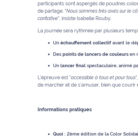
participants sont aspergés de poudres colo
International
de partage. "
Nous sommes très axés sur le cô
caritative
", insiste Isabelle Rouby.
Défense
La journée sera rythmée par plusieurs temps
Municipales
2026
Un
échauffement collectif
avant le dép
Des
points de lancers de couleurs
en m
Contenus
Partenaires
Un
lancer final
spectaculaire, animé pa
L'épreuve est "
accessible à tous et pour tous
"
L'invité(e)
de la
de marcher et de s'amuser, bien que courir n
rédaction
Coup de
Informations pratiques
coeur
Maritima
Fil
Quoi :
2ème édition de la Color Solidai