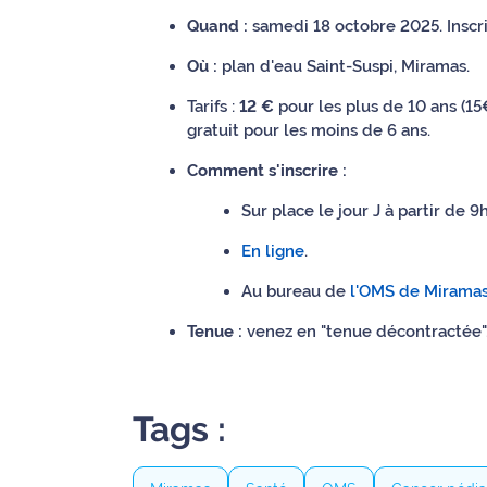
rouge
Quand :
samedi 18 octobre 2025. Inscri
Maritima
Où :
plan d'eau Saint-Suspi, Miramas.
L'anecdote
de Jeff
Tarifs :
12 €
pour les plus de 10 ans (15
gratuit pour les moins de 6 ans.
C'est
Comment s'inscrire :
mon
club
Sur place le jour J à partir de 9h
En ligne
.
Les
Coachs
Au bureau de
l'OMS de Mirama
Maritima
Tenue :
venez en "tenue décontractée"
Bon
plan
sortie
Tags :
Nous
contacter