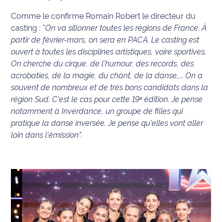
International
Comme le confirme Romain Robert le directeur du
casting : "
On va sillonner toutes les régions de France. À
Défense
partir de février-mars, on sera en PACA. Le casting est
ouvert à toutes les disciplines artistiques, voire sportives.
Municipales
On cherche du cirque, de l'humour, des records, des
2026
acrobaties, de la magie, du chant, de la danse,... On a
souvent de nombreux et de très bons candidats dans la
Contenus
région Sud. C'est le cas pour cette 19ᵉ édition. Je pense
Partenaires
notamment à Inverdance, un groupe de filles qui
pratique la danse inversée. Je pense qu'elles vont aller
L'invité(e)
loin dans l'émission".
de la
rédaction
Coup de
coeur
Maritima
Fil