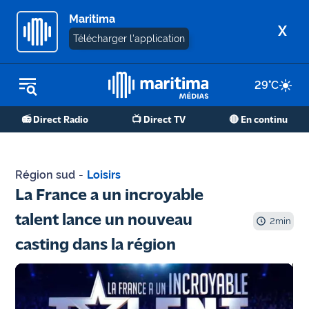
Maritima
X
Télécharger l'application
29
°C
REPLAY RADIO
📻 Direct Radio
📺 Direct TV
🔴 En continu
REPLAY TV
ÉCOUTER LES PODCASTS
Région sud
-
Loisirs
Martigues
La France a un incroyable
- Etang
talent lance un nouveau
de Berre
2
min
casting dans la région
Marseille
- Aix
OM