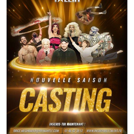
Ecouter
et voir
Maritima
Qui
sommes
nous ?
Devenir
annonceur
Recrutement
Mention
légales
Conditions
générales
d'utilisation du