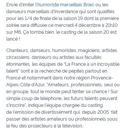
Envie d'imiter
l'humoriste marseillais Briac
ou les
Info
danseurs marseillais d'Inverdance qui sont qualifiés
route
pour les 1/4 de finale de la saison 19 dont la première
soirée sera diffusée ce mercredi 4 décembre à 21h10
Justice
sur M6. Ça tombe bien, le casting de la saison 20 est
lancé !
Loisirs
Chanteurs, danseurs, humoristes, magiciens, artistes
Météo
circassiens, danseurs ou artistes aux facultés
étonnantes, les équipes de “La France a un incroyable
Politique
talent” sont à la recherche de pépites partout en
France et notamment dans notre région Provence-
Santé
Alpes-Côte d'Azur. "Amateurs, professionnels, seul ou
en groupe, tout le monde peut tenter sa chance ! Sur
Social
simple coup de téléphone, les futurs talents peuvent
s’inscrire", indique l'équipe chargée du casting
Transport
de l’émission de divertissement qui, depuis 2005, fait
passer des artistes amateurs ou professionnels sous
National
le feu des projecteurs à la télévision.