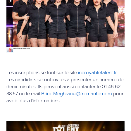
rouge
Maritima
L'anecdote
de Jeff
C'est
mon
club
Les
Les inscriptions se font sur le site
incroyabletalent.fr.
Coachs
Les candidats seront invités à présenter un numéro de
Maritima
deux minutes. Ils peuvent aussi contacter le 01 46 62
38 57 ou le mail
Brice.Meghraoui@fremantle.com
pour
Bon
plan
avoir plus d’informations.
sortie
Nous
contacter