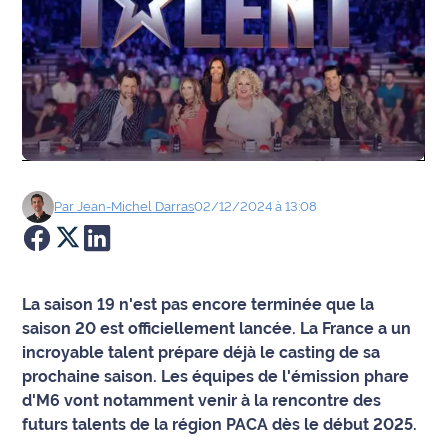
Agenda
Faits
divers
Sports
Société
Par
Jean-Michel
Darras
02/12/2024 à 13:08
Culture
Économie
La saison 19 n'est pas encore terminée que la
saison 20 est officiellement lancée. La France a un
Éducation
incroyable talent prépare déjà le casting de sa
prochaine saison. Les équipes de l'émission phare
Emploi
d'M6 vont notamment venir à la rencontre des
futurs talents de la région PACA dès le début 2025.
Environnement