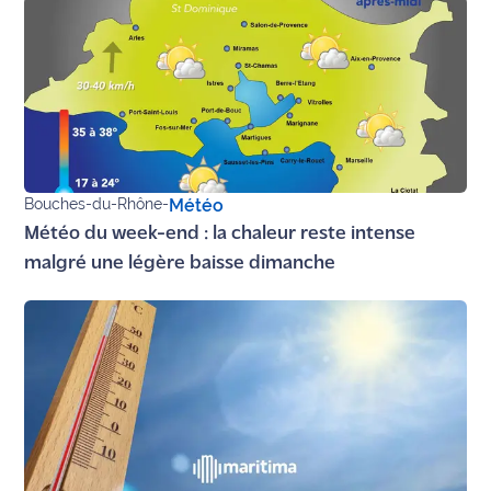
rouge
Maritima
L'anecdote
de Jeff
C'est
mon
club
Bouches-du-Rhône
-
Météo
Météo du week-end : la chaleur reste intense
Les
malgré une légère baisse dimanche
Coachs
Maritima
Bon
plan
sortie
Nous
contacter