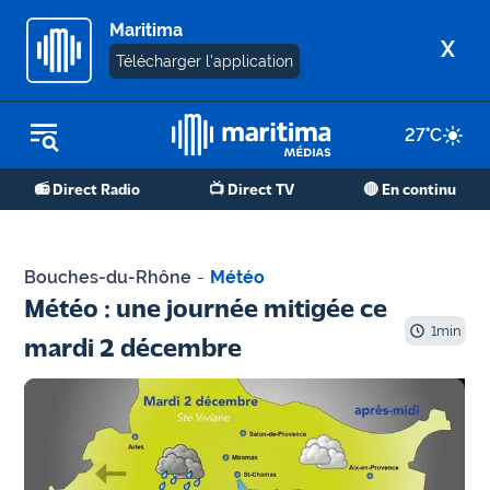
Maritima
X
Télécharger l'application
27
°C
REPLAY RADIO
📻 Direct Radio
📺 Direct TV
🔴 En continu
REPLAY TV
ÉCOUTER LES PODCASTS
Bouches-du-Rhône
-
Météo
Martigues
Météo : une journée mitigée ce
- Etang
1
min
mardi 2 décembre
de Berre
Marseille
- Aix
OM