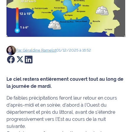
Agenda
Faits
divers
Sports
Par
Géraldine
Ramelot
01/12/2025 à 16:52
Société
Culture
Le ciel restera entièrement couvert tout au long de
la journée de mardi.
Économie
De faibles précipitations feront leur retour en cours
Éducation
d’après-midi et en soirée, d’abord à l’Ouest du
département et près du littoral, avant de s’étendre
Emploi
progressivement vers l’Est au cours de la nuit
suivante.
Environnement