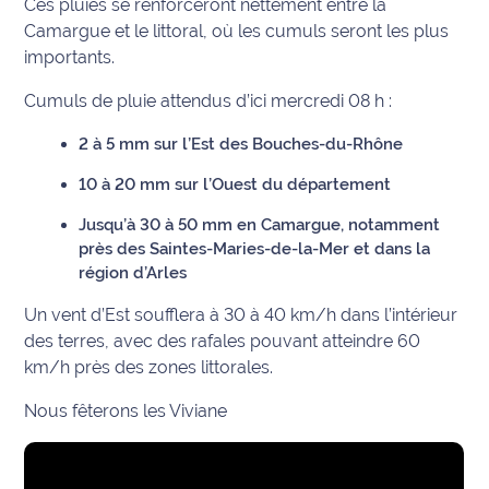
Ces pluies se renforceront nettement entre la
Camargue et le littoral, où les cumuls seront les plus
Info
importants.
route
Cumuls de pluie attendus d’ici mercredi 08 h :
Justice
2 à 5 mm sur l’Est des Bouches-du-Rhône
Loisirs
10 à 20 mm sur l’Ouest du département
Météo
Jusqu’à 30 à 50 mm en Camargue, notamment
près des Saintes-Maries-de-la-Mer et dans la
Politique
région d’Arles
Un vent d’Est soufflera à 30 à 40 km/h dans l’intérieur
Santé
des terres, avec des rafales pouvant atteindre 60
Social
km/h près des zones littorales.
Nous fêterons les Viviane
Transport
National