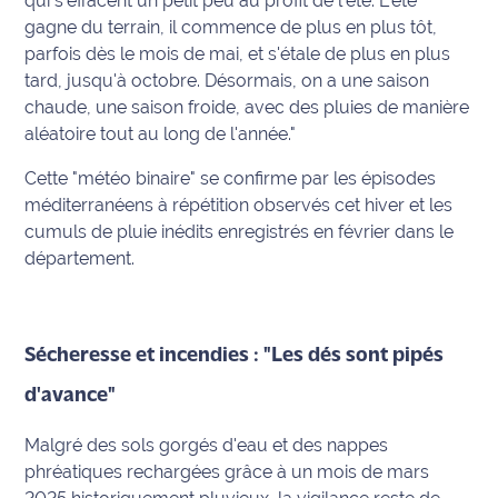
qui s'effacent un petit peu au profit de l'été. L'été
gagne du terrain, il commence de plus en plus tôt,
Ecouter
parfois dès le mois de mai, et s'étale de plus en plus
et voir
tard, jusqu'à octobre. Désormais, on a une saison
Maritima
chaude, une saison froide, avec des pluies de manière
aléatoire tout au long de l'année."
Qui
sommes
Cette "météo binaire" se confirme par les épisodes
nous ?
méditerranéens à répétition observés cet hiver et les
cumuls de pluie inédits enregistrés en février dans le
Devenir
département.
annonceur
Recrutement
Sécheresse et incendies : "Les dés sont pipés
Mention
légales
d'avance"
Conditions
Malgré des sols gorgés d'eau et des nappes
générales
phréatiques rechargées grâce à un mois de mars
d'utilisation du