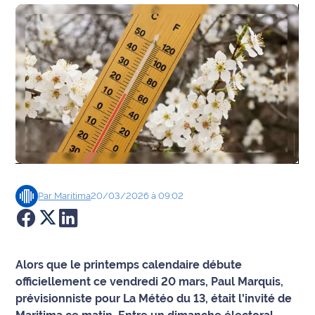
Agenda
Faits
divers
Sports
Société
Culture
Par
Maritima
20/03/2026 à 09:02
Économie
Éducation
Alors que le printemps calendaire débute
Emploi
officiellement ce vendredi 20 mars, Paul Marquis,
prévisionniste pour La Météo du 13, était l'invité de
Environnement