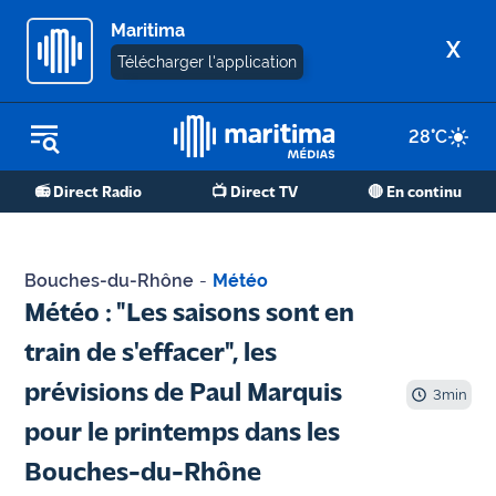
Maritima
X
Télécharger l'application
28
°C
REPLAY RADIO
📻 Direct Radio
📺 Direct TV
🔴 En continu
REPLAY TV
ÉCOUTER LES PODCASTS
Bouches-du-Rhône
-
Météo
Martigues
Météo : "Les saisons sont en
- Etang
train de s'effacer", les
de Berre
prévisions de Paul Marquis
3
min
Marseille
pour le printemps dans les
- Aix
Bouches-du-Rhône
OM