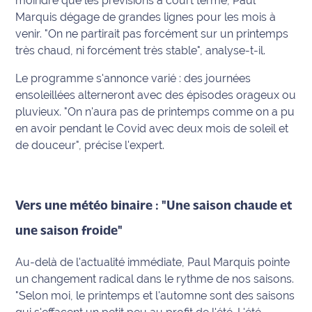
moindre que les prévisions à court terme, Paul
rouge
Marquis dégage de grandes lignes pour les mois à
Maritima
venir.
"On ne partirait pas forcément sur un printemps
très chaud, ni forcément très stable"
, analyse-t-il.
L'anecdote
de Jeff
Le programme s'annonce varié : des journées
ensoleillées alterneront avec des épisodes orageux ou
C'est
pluvieux.
"On n'aura pas de printemps comme on a pu
mon
en avoir pendant le Covid avec deux mois de soleil et
club
de douceur"
, précise l'expert.
Les
Coachs
Maritima
Vers une météo binaire : "Une saison chaude et
Bon
une saison froide"
plan
sortie
Au-delà de l'actualité immédiate, Paul Marquis pointe
un changement radical dans le rythme de nos saisons.
Nous
"Selon moi, le printemps et l'automne sont des saisons
contacter