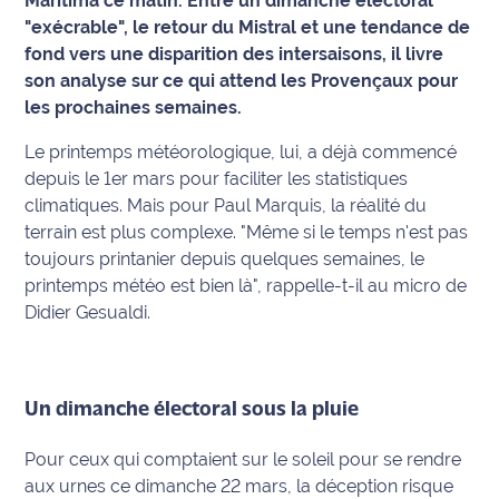
Maritima ce matin. Entre un dimanche électoral
"exécrable", le retour du Mistral et une tendance de
Info
fond vers une disparition des intersaisons, il livre
route
son analyse sur ce qui attend les Provençaux pour
les prochaines semaines.
Justice
Le printemps météorologique, lui, a déjà commencé
Loisirs
depuis le 1er mars pour faciliter les statistiques
climatiques. Mais pour Paul Marquis, la réalité du
Météo
terrain est plus complexe.
"Même si le temps n'est pas
toujours printanier depuis quelques semaines, le
Politique
printemps météo est bien là"
, rappelle-t-il au micro de
Didier Gesualdi.
Santé
Social
Un dimanche électoral sous la pluie
Transport
Pour ceux qui comptaient sur le soleil pour se rendre
National
aux urnes ce dimanche 22 mars, la déception risque