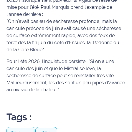
2025 historiquement pluvieux, la vigilance reste de
site maritima.fr
mise pour l'été. Paul Marquis prend l'exemple de
l'année dernière :
Archives
"On n'avait pas eu de sécheresse profonde, mais la
canicule précoce de juin avait causé une sécheresse
de surface extrêmement rapide, avec des feux de
forêt dès la fin juin du côté d'Ensuès-la-Redonne ou
de la Côte Bleue."
Pour l'été 2026, l'inquiétude persiste :
"Si on a une
canicule dès juin et que le Mistral se lève, la
sécheresse de surface peut se réinstaller très vite.
Malheureusement, les dés sont un peu pipés d'avance
au niveau de la chaleur."
Tags :