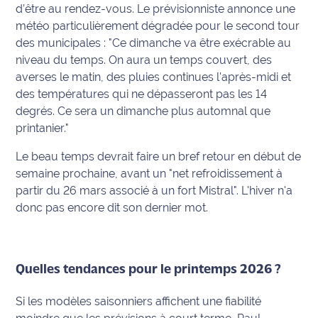
d’être au rendez-vous. Le prévisionniste annonce une
International
météo particulièrement dégradée pour le second tour
des municipales :
"Ce dimanche va être exécrable au
Défense
niveau du temps. On aura un temps couvert, des
averses le matin, des pluies continues l'après-midi et
Municipales
des températures qui ne dépasseront pas les 14
2026
degrés. Ce sera un dimanche plus automnal que
printanier."
Contenus
Partenaires
Le beau temps devrait faire un bref retour en début de
semaine prochaine, avant un
"net refroidissement à
L'invité(e)
partir du 26 mars associé à un fort Mistral"
. L'hiver n'a
de la
donc pas encore dit son dernier mot.
rédaction
Coup de
coeur
Quelles tendances pour le printemps 2026 ?
Maritima
Si les modèles saisonniers affichent une fiabilité
Fil