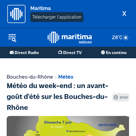
Maritima
X
Télécharger l'application
28
°C
REPLAY RADIO
📻 Direct Radio
📺 Direct TV
🔴 En continu
REPLAY TV
ÉCOUTER LES PODCASTS
Bouches-du-Rhône
-
Météo
Martigues
Météo du week-end : un avant-
- Etang
goût d'été sur les Bouches-du-
de Berre
1
min
Rhône
Marseille
- Aix
OM