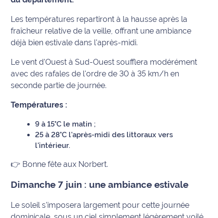
Info
Les températures repartiront à la hausse après la
route
fraîcheur relative de la veille, offrant une ambiance
déjà bien estivale dans l'après-midi.
Justice
Le vent d'Ouest à Sud-Ouest soufflera modérément
Loisirs
avec des rafales de l'ordre de 30 à 35 km/h en
seconde partie de journée.
Météo
Températures :
Politique
9 à 15°C le matin ;
25 à 28°C l'après-midi des littoraux vers
Santé
l'intérieur.
Social
👉 Bonne fête aux Norbert.
Dimanche 7 juin : une ambiance estivale
Transport
Le soleil s'imposera largement pour cette journée
National
dominicale, sous un ciel simplement légèrement voilé