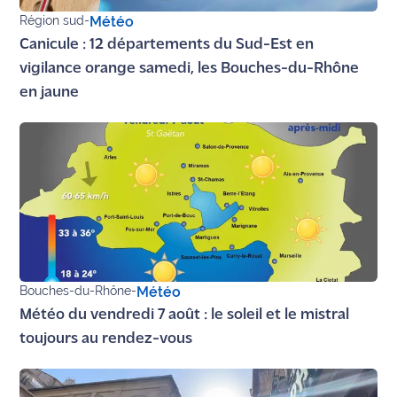
site maritima.fr
Région sud
-
Météo
Canicule : 12 départements du Sud-Est en
Archives
vigilance orange samedi, les Bouches-du-Rhône
en jaune
Bouches-du-Rhône
-
Météo
Météo du vendredi 7 août : le soleil et le mistral
toujours au rendez-vous