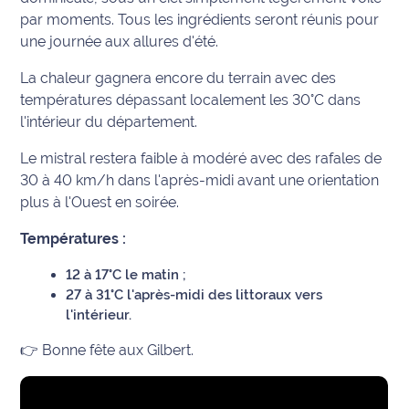
par moments. Tous les ingrédients seront réunis pour
International
une journée aux allures d'été.
Défense
La chaleur gagnera encore du terrain avec des
températures dépassant localement les 30°C dans
Municipales
l'intérieur du département.
2026
Le mistral restera faible à modéré avec des rafales de
Contenus
30 à 40 km/h dans l'après-midi avant une orientation
Partenaires
plus à l'Ouest en soirée.
L'invité(e)
Températures :
de la
rédaction
12 à 17°C le matin ;
27 à 31°C l'après-midi des littoraux vers
Coup de
l'intérieur.
coeur
👉 Bonne fête aux Gilbert.
Maritima
Fil