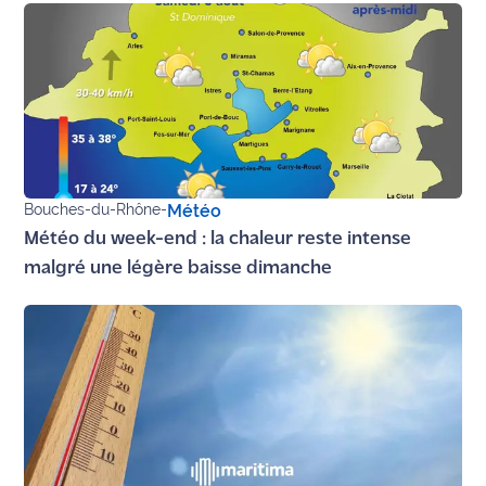
Ecouter
et voir
Maritima
Qui
sommes
nous ?
Bouches-du-Rhône
-
Météo
Devenir
Météo du week-end : la chaleur reste intense
annonceur
malgré une légère baisse dimanche
Recrutement
Mention
légales
Conditions
générales
d'utilisation du