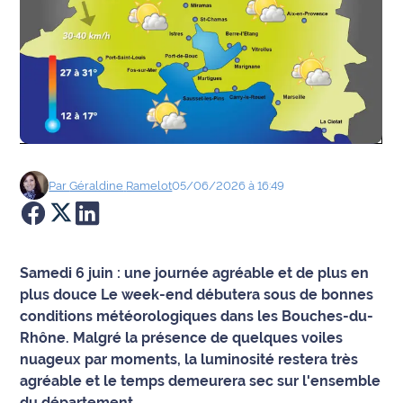
Agenda
Faits
divers
Sports
Société
Par
Géraldine
Ramelot
05/06/2026 à 16:49
Culture
Économie
Samedi 6 juin : une journée agréable et de plus en
plus douce Le week-end débutera sous de bonnes
Éducation
conditions météorologiques dans les Bouches-du-
Rhône. Malgré la présence de quelques voiles
Emploi
nuageux par moments, la luminosité restera très
agréable et le temps demeurera sec sur l'ensemble
Environnement
du département.