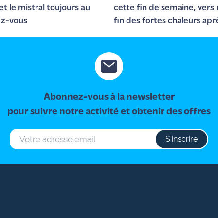
 et le mistral toujours au
cette fin de semaine, vers
ez-vous
fin des fortes chaleurs apr
15 août dans les Bouches-
Rhône ?
Abonnez-vous à la newsletter
pour suivre notre activité et obtenir des offres
S‘inscrire