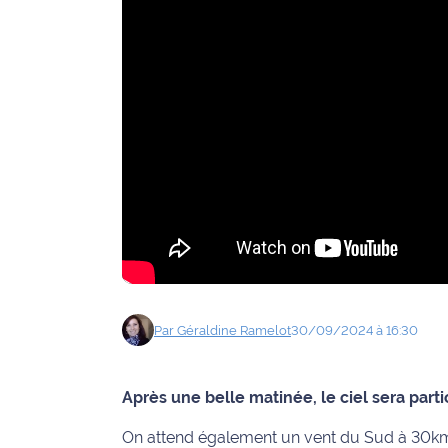
Agenda
Faits
divers
Sports
Société
Culture
Économie
Par
Géraldine
Ramelot
30/09/2024 à 16:30
Éducation
Emploi
Après une belle matinée, le ciel sera par
On attend également un vent du Sud à 30km
Environnement