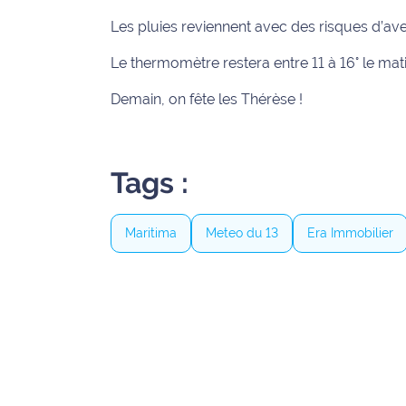
Les pluies reviennent avec des risques d’ave
Info
route
Le thermomètre restera entre 11 à 16° le mat
Justice
Demain, on fête les Thérèse !
Loisirs
Tags :
Météo
Politique
Maritima
Meteo du 13
Era Immobilier
Santé
Social
Transport
National