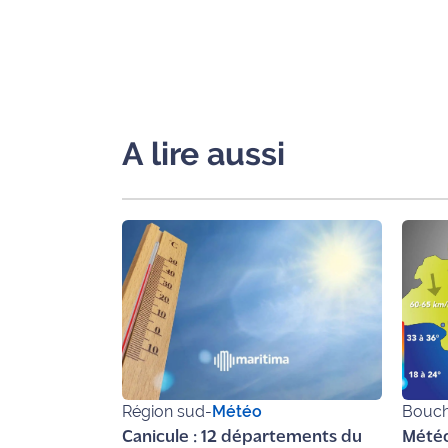
International
Défense
Municipales
2026
A lire aussi
Contenus
Partenaires
L'invité(e)
de la
rédaction
Coup de
coeur
Maritima
Région sud
-
Météo
Bouch
Fil
Canicule : 12 départements du
Météo