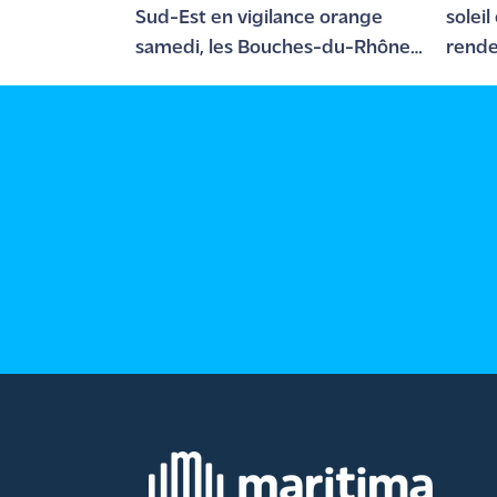
rouge
Sud-Est en vigilance orange
soleil
Maritima
samedi, les Bouches-du-Rhône
rend
en jaune
L'anecdote
de Jeff
C'est
mon
club
Les
Coachs
Maritima
Bon
plan
sortie
Nous
contacter