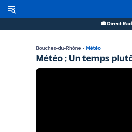
📻 Direct Rad
REPLAY RADIO
Bouches-du-Rhône
-
Météo
REPLAY TV
Météo : Un temps plutô
ÉCOUTER LES PODCASTS
Martigues
- Etang
de Berre
Marseille
- Aix
OM