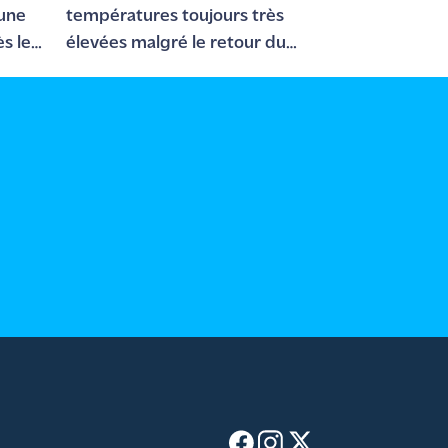
 une
températures toujours très
ès le
élevées malgré le retour du
du-
mistral