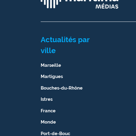
Ecouter
et voir
Maritima
Actualités par
Qui
sommes
ville
nous ?
Marseille
Devenir
annonceur
Martigues
Recrutement
Bouches-du-Rhône
Istres
Mention
légales
France
Conditions
Monde
générales
Port-de-Bouc
d'utilisation du