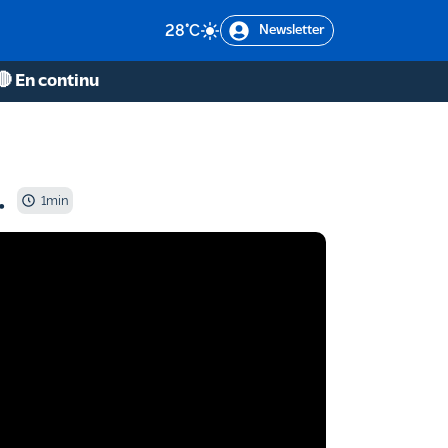
28
°C
Newsletter
🔴 En continu
…
1
min