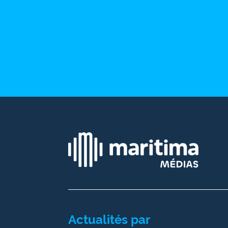
Ecouter
et voir
Maritima
Qui
sommes
nous ?
Devenir
annonceur
Recrutement
Mention
légales
Conditions
générales
Actualités par
d'utilisation du