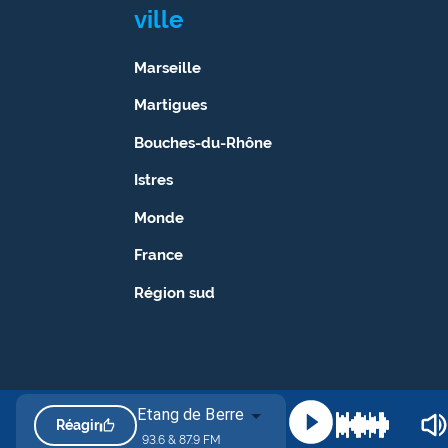
ville
site maritima.fr
Archives
Marseille
Martigues
Bouches-du-Rhône
Istres
Monde
France
Région sud
Etang de Berre
Réagir
93.6 & 87.9 FM