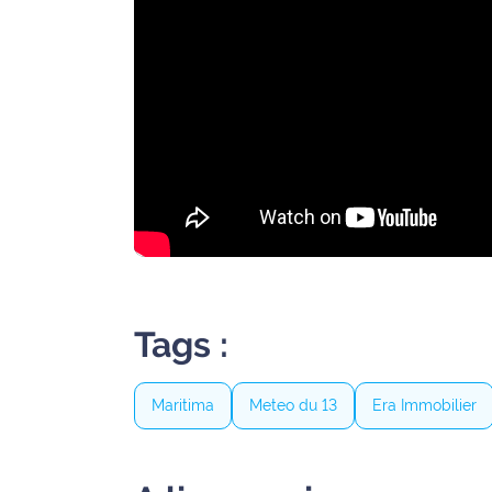
International
Défense
Municipales
2026
Contenus
Partenaires
L'invité(e)
de la
rédaction
Tags :
Coup de
coeur
Maritima
Meteo du 13
Era Immobilier
Maritima
Fil