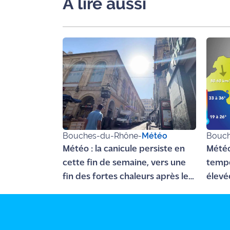
A lire aussi
rouge
Maritima
L'anecdote
de Jeff
C'est
mon
club
Les
Coachs
Bouches-du-Rhône
-
Météo
Bouch
Maritima
Météo : la canicule persiste en
Météo
cette fin de semaine, vers une
tempé
Bon
plan
fin des fortes chaleurs après le
élevé
sortie
15 août dans les Bouches-du-
mistr
Rhône ?
Nous
contacter