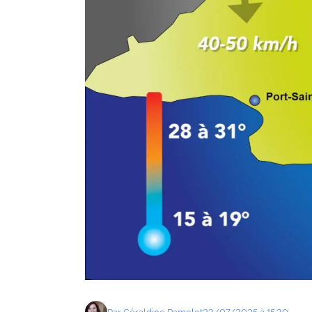
Agenda
Faits
divers
Sports
Société
Culture
Économie
Éducation
Emploi
Environnement