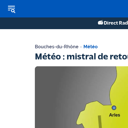
📻 Direct Rad
REPLAY RADIO
Bouches-du-Rhône
-
Météo
REPLAY TV
Météo : mistral de reto
ÉCOUTER LES PODCASTS
Martigues
- Etang
de Berre
Marseille
- Aix
OM