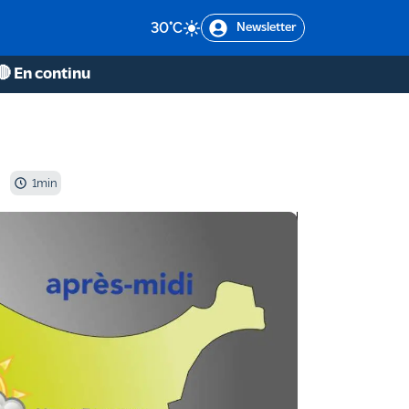
30
°C
Newsletter
🔴 En continu
1
min