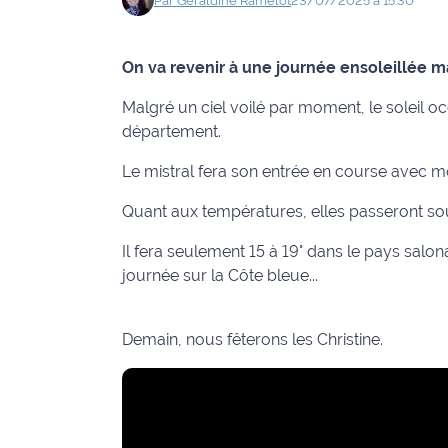
Par
Géraldine
Ramelot
23/07/2025 à 15:30
Info
route
On va revenir à une journée ensoleillée m
Justice
Malgré un ciel voilé par moment, le soleil 
département.
Loisirs
Le mistral fera son entrée en course avec m
Météo
Quant aux températures, elles passeront so
Politique
Il fera seulement 15 à 19° dans le pays salon
journée sur la Côte bleue...
Santé
Social
Demain, nous fêterons les Christine.
Transport
National