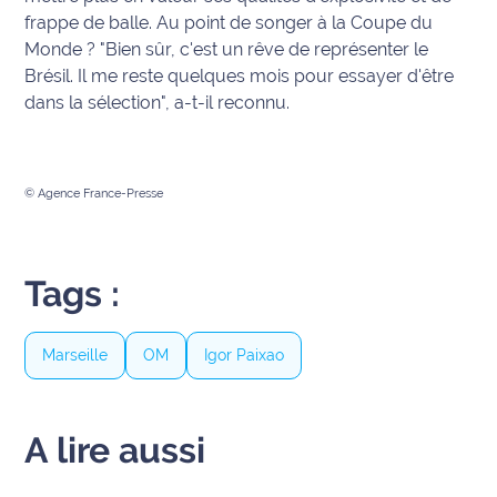
site maritima.fr
frappe de balle. Au point de songer à la Coupe du
Monde ? "Bien sûr, c'est un rêve de représenter le
Archives
Brésil. Il me reste quelques mois pour essayer d'être
dans la sélection", a-t-il reconnu.
© Agence France-Presse
Tags :
Marseille
OM
Igor Paixao
A lire aussi