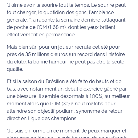
"J'aime avoir le sourire tout le temps. Le sourire peut
Info
tout changer, le quotidien des gens, l'ambiance
route
générale...", a raconté la semaine dernière l'attaquant
de poche de l'OM (1,68 m), dont les yeux brillent
Justice
effectivement en permanence.
Loisirs
Mais bien sûr, pour un joueur recruté cet été pour
près de 35 millions d'euros (un record dans l'histoire
Météo
du club), la bonne humeur ne peut pas être la seule
qualité.
Politique
Et si la saison du Brésilien a été faite de hauts et de
bas, avec notamment un début d'exercice gâché par
Santé
une blessure, il semble désormais à 100%, au meilleur
Social
moment alors que l'OM (3e) a neuf matchs pour
atteindre son objectif podium, synonyme de retour
Transport
direct en Ligue des champions.
"Je suis en forme en ce moment. Je peux marquer et
National