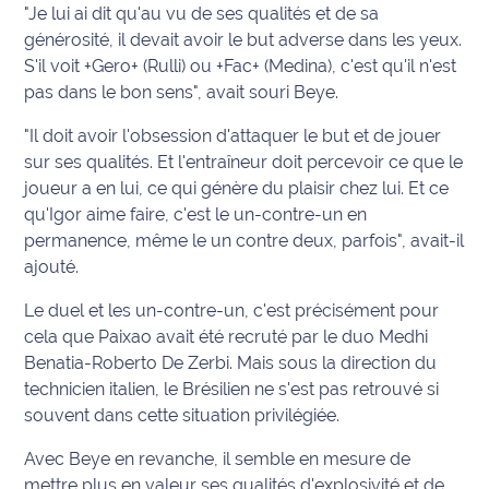
"Je lui ai dit qu'au vu de ses qualités et de sa
générosité, il devait avoir le but adverse dans les yeux.
Ecouter
et voir
S'il voit +Gero+ (Rulli) ou +Fac+ (Medina), c'est qu'il n'est
Maritima
pas dans le bon sens", avait souri Beye.
"Il doit avoir l'obsession d'attaquer le but et de jouer
Qui
sur ses qualités. Et l'entraîneur doit percevoir ce que le
sommes
nous ?
joueur a en lui, ce qui génère du plaisir chez lui. Et ce
qu'Igor aime faire, c'est le un-contre-un en
Devenir
permanence, même le un contre deux, parfois", avait-il
annonceur
ajouté.
Le duel et les un-contre-un, c'est précisément pour
Recrutement
cela que Paixao avait été recruté par le duo Medhi
Mention
Benatia-Roberto De Zerbi. Mais sous la direction du
légales
technicien italien, le Brésilien ne s'est pas retrouvé si
souvent dans cette situation privilégiée.
Conditions
Avec Beye en revanche, il semble en mesure de
générales
d'utilisation du
mettre plus en valeur ses qualités d'explosivité et de