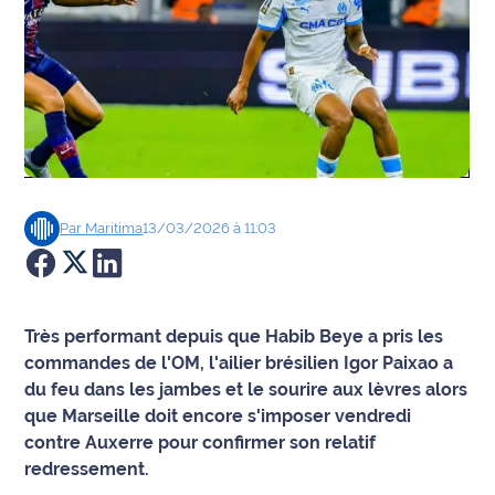
Agenda
Faits
divers
Sports
Société
Par
Maritima
13/03/2026 à 11:03
Culture
Économie
Très performant depuis que Habib Beye a pris les
commandes de l'OM, l'ailier brésilien Igor Paixao a
Éducation
du feu dans les jambes et le sourire aux lèvres alors
que Marseille doit encore s'imposer vendredi
Emploi
contre Auxerre pour confirmer son relatif
redressement.
Environnement