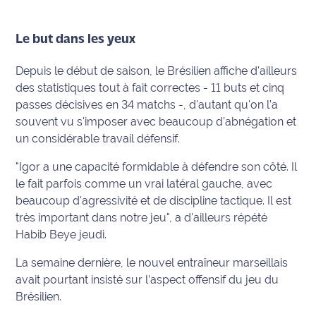
rouge
Maritima
Le but dans les yeux
L'anecdote
de Jeff
Depuis le début de saison, le Brésilien affiche d'ailleurs
des statistiques tout à fait correctes - 11 buts et cinq
C'est
passes décisives en 34 matchs -, d'autant qu'on l'a
mon
souvent vu s'imposer avec beaucoup d'abnégation et
club
un considérable travail défensif.
Les
"Igor a une capacité formidable à défendre son côté. Il
Coachs
le fait parfois comme un vrai latéral gauche, avec
Maritima
beaucoup d'agressivité et de discipline tactique. Il est
très important dans notre jeu", a d'ailleurs répété
Bon
Habib Beye jeudi.
plan
sortie
La semaine dernière, le nouvel entraîneur marseillais
avait pourtant insisté sur l’aspect offensif du jeu du
Nous
Brésilien.
contacter