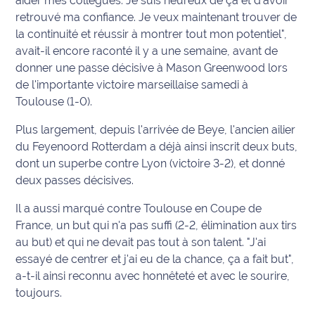
aider mes collègues. Je suis heureux de ça et d'avoir
retrouvé ma confiance. Je veux maintenant trouver de
International
la continuité et réussir à montrer tout mon potentiel",
Défense
avait-il encore raconté il y a une semaine, avant de
donner une passe décisive à Mason Greenwood lors
Municipales
de l'importante victoire marseillaise samedi à
2026
Toulouse (1-0).
Plus largement, depuis l'arrivée de Beye, l'ancien ailier
Contenus
Partenaires
du Feyenoord Rotterdam a déjà ainsi inscrit deux buts,
dont un superbe contre Lyon (victoire 3-2), et donné
L'invité(e)
deux passes décisives.
de la
Il a aussi marqué contre Toulouse en Coupe de
rédaction
France, un but qui n'a pas suffi (2-2, élimination aux tirs
Coup de
au but) et qui ne devait pas tout à son talent. "J'ai
coeur
essayé de centrer et j'ai eu de la chance, ça a fait but",
Maritima
a-t-il ainsi reconnu avec honnêteté et avec le sourire,
toujours.
Fil