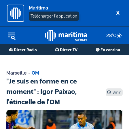
Maritima
X
Télécharger l'application
28
°C
REPLAY RADIO
📻 Direct Radio
📺 Direct TV
🔴 En continu
REPLAY TV
ÉCOUTER LES PODCASTS
Marseille
-
OM
Martigues
"Je suis en forme en ce
- Etang
moment" : Igor Paixao,
de Berre
3
min
l'étincelle de l'OM
Marseille
- Aix
OM