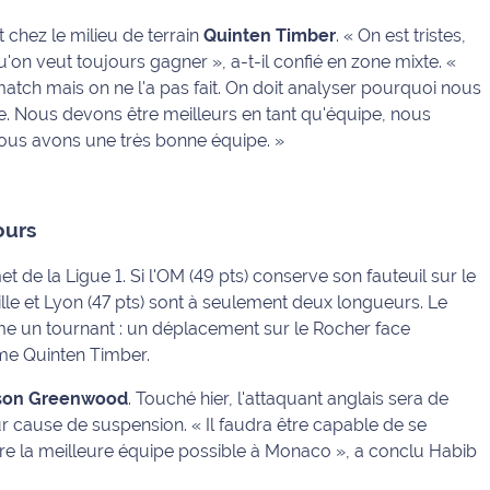
 chez le milieu de terrain
Quinten Timber
.
« On est tristes,
u'on veut toujours gagner »
, a-t-il confié en zone mixte.
«
atch mais on ne l'a pas fait. On doit analyser pourquoi nous
 Nous devons être meilleurs en tant qu'équipe, nous
ous avons une très bonne équipe. »
ours
t de la Ligue 1. Si l'OM (49 pts) conserve son fauteuil sur le
ille et Lyon (47 pts) sont à seulement deux longueurs. Le
 un tournant : un déplacement sur le Rocher face
irme Quinten Timber.
son Greenwood
. Touché hier, l'attaquant anglais sera de
ur cause de suspension.
« Il faudra être capable de se
être la meilleure équipe possible à Monaco »
, a conclu Habib