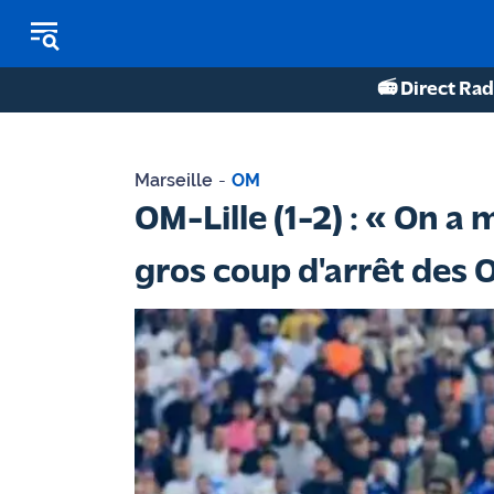
📻 Direct Rad
REPLAY RADIO
Marseille
-
OM
REPLAY TV
OM-Lille (1-2) : « On a
ÉCOUTER LES PODCASTS
gros coup d'arrêt des
Martigues
- Etang
de Berre
Marseille
- Aix
OM