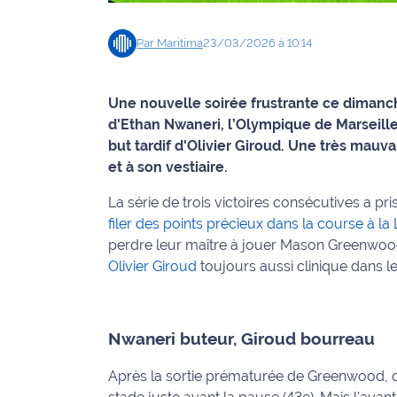
Info
Par
Maritima
23/03/2026 à 10:14
route
Justice
Une nouvelle soirée frustrante ce dimanc
d'Ethan Nwaneri, l’Olympique de Marseille 
Loisirs
but tardif d'Olivier Giroud. Une très mauv
et à son vestiaire.
Météo
La série de trois victoires consécutives a p
Politique
filer des points précieux dans la course à 
perdre leur maître à jouer Mason Greenwood
Santé
Olivier Giroud
toujours aussi clinique dans l
Social
Transport
Nwaneri buteur, Giroud bourreau
Après la sortie prématurée de Greenwood, c'
National