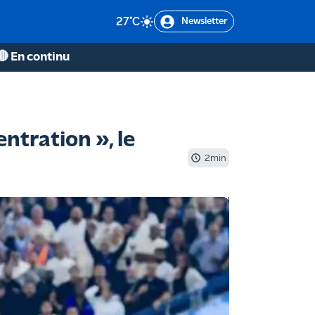
27
°C
Newsletter
🔴 En continu
ntration », le
2
min