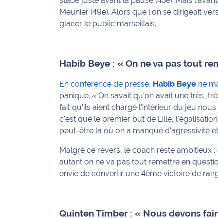
stade juste avant la pause (43e). Mais l'avan
Meunier (49e). Alors que l'on se dirigeait ve
International
glacer le public marseillais.
Défense
Municipales
Habib Beye : « On ne va pas tout re
2026
En conférence de presse,
Habib Beye
ne ma
Contenus
panique.
« On savait qu’on avait une très, tr
Partenaires
fait qu'ils aient chargé l'intérieur du jeu 
c'est que le premier but de Lille, l'égalisati
L'invité(e)
peut-être là où on a manqué d’agressivité et
de la
rédaction
Malgré ce revers, le coach reste ambitieux :
autant on ne va pas tout remettre en questi
Coup de
envie de convertir une 4ème victoire de ran
coeur
Maritima
Fil
Quinten Timber : « Nous devons fai