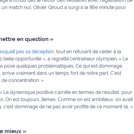
tage a fondu dès le retour des vestiaires avec l'égalisation de
rs un match nul, Olivier Giroud a surgi à la 86e minute pour
mettre en question »
squait pas sa déception
, tout en refusant de céder à la
ès belle opportunité »
, a regretté l'entraîneur olympien.
« Le
nous a posé quelques problématiques. Ce qui est dommage,
on, arrive vraiment dans un temps fort de notre part. C’est
 de concentration. »
« La dynamique positive s'arrête en termes de résultat, pour
on. On est toujours 3èmes. Comme on est ambitieux, on avait
g, c’est dommage de ne pas avoir profité de ce moment-là. »
re mieux »