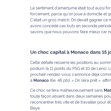
rouge
Maritima
Le sentiment d'amertume était tout aussi fort
forcément, parce qu'on joue à domicile et q
L'anecdote
C’était un gros match. On devait gagner ce m
de Jeff
avons concédé ces buts en seconde période.
savons que nous pouvons faire mieux car n
C'est
mon
club
Un choc capital à Monaco dans 15 j
Les
Cette défaite resserre les positions au somme
Coachs
podium (à 11 points du PSG et 10 de Lens), L
Maritima
prochain rendez-vous s'annonce déjà comme
Bon
à
Monaco
(6e, 46 pts). « On sera prêt », aff
plan
Ce choc se fera malheureusement sans
Ma
sortie
toute façon absent dans deux semaines po
reconcentrer très vite et de travailler pour 
Nous
Beye.
contacter