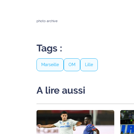
Ecouter
et voir
photo archive
Maritima
Qui
sommes
Tags :
nous ?
Marseille
OM
Lille
Devenir
annonceur
Recrutement
A lire aussi
Mention
légales
Conditions
générales
d'utilisation du