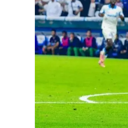
Agenda
Faits
divers
Sports
Société
Culture
Économie
Éducation
Emploi
Environnement