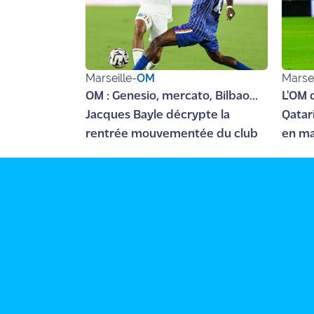
site maritima.fr
Archives
Marseille
-
OM
Marsei
OM : Genesio, mercato, Bilbao...
L'OM 
Jacques Bayle décrypte la
Qatar
rentrée mouvementée du club
en ma