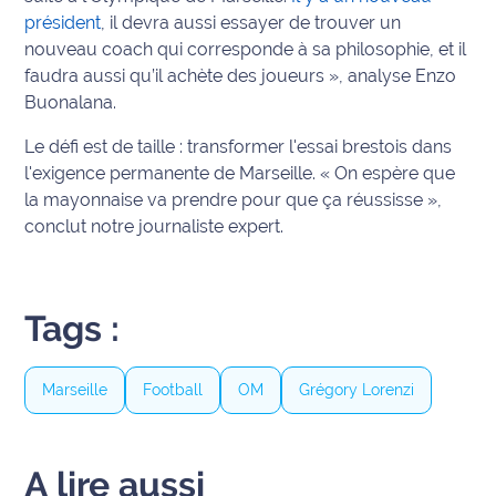
président
, il devra aussi essayer de trouver un
Ecouter
nouveau coach qui corresponde à sa philosophie, et il
et voir
faudra aussi qu’il achète des joueurs »
, analyse Enzo
Maritima
Buonalana.
Qui
Le défi est de taille : transformer l'essai brestois dans
sommes
l'exigence permanente de Marseille.
« On espère que
nous ?
la mayonnaise va prendre pour que ça réussisse »
,
conclut notre journaliste expert.
Devenir
annonceur
Recrutement
Tags :
Mention
Marseille
Football
OM
Grégory Lorenzi
légales
Conditions
générales
A lire aussi
d'utilisation du