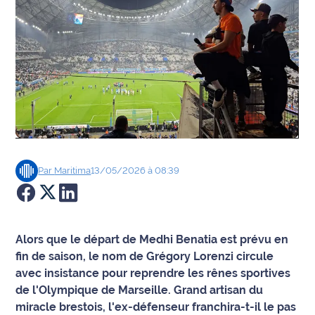
Agenda
Faits
divers
Sports
Société
Par
Maritima
13/05/2026 à 08:39
Culture
Économie
Alors que le départ de Medhi Benatia est prévu en
Éducation
fin de saison, le nom de Grégory Lorenzi circule
avec insistance pour reprendre les rênes sportives
Emploi
de l'Olympique de Marseille. Grand artisan du
miracle brestois, l'ex-défenseur franchira-t-il le pas
Environnement