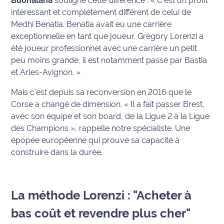
Buonalana
souligne cette différence :
« C’est un profil
intéressant et complètement différent de celui de
International
Medhi Benatia. Benatia avait eu une carrière
Défense
exceptionnelle en tant que joueur. Grégory Lorenzi a
été joueur professionnel avec une carrière un petit
Municipales
peu moins grande, il est notamment passé par Bastia
2026
et Arles-Avignon. »
Mais c'est depuis sa reconversion en 2016 que le
Contenus
Partenaires
Corse a changé de dimension.
« Il a fait passer Brest,
avec son équipe et son board, de la Ligue 2 à la Ligue
L'invité(e)
des Champions »
, rappelle notre spécialiste. Une
de la
épopée européenne qui prouve sa capacité à
rédaction
construire dans la durée.
Coup de
coeur
La méthode Lorenzi : "Acheter à
Maritima
bas coût et revendre plus cher"
Fil