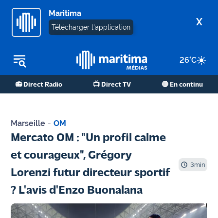
Maritima
X
Télécharger l'application
26
°C
REPLAY RADIO
📻 Direct Radio
📺 Direct TV
🔴 En continu
REPLAY TV
ÉCOUTER LES PODCASTS
Marseille
-
OM
Martigues
Mercato OM : "Un profil calme
- Etang
et courageux", Grégory
de Berre
3
min
Lorenzi futur directeur sportif
Marseille
? L'avis d'Enzo Buonalana
- Aix
OM