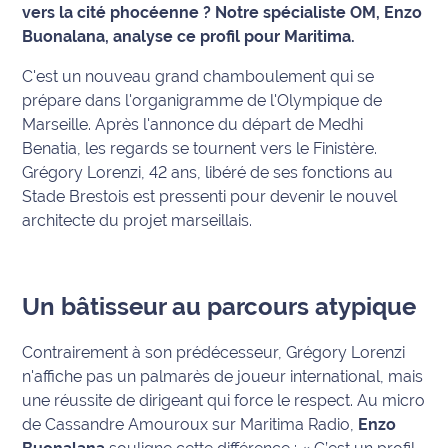
vers la cité phocéenne ? Notre spécialiste OM, Enzo
Buonalana, analyse ce profil pour Maritima.
Info
route
C'est un nouveau grand chamboulement qui se
prépare dans l'organigramme de l'Olympique de
Justice
Marseille. Après l'annonce du départ de Medhi
Benatia, les regards se tournent vers le Finistère.
Loisirs
Grégory Lorenzi, 42 ans, libéré de ses fonctions au
Stade Brestois est pressenti pour devenir le nouvel
Météo
architecte du projet marseillais.
Politique
Santé
Un bâtisseur au parcours atypique
Social
Contrairement à son prédécesseur, Grégory Lorenzi
n'affiche pas un palmarès de joueur international, mais
Transport
une réussite de dirigeant qui force le respect. Au micro
de Cassandre Amouroux sur Maritima Radio,
Enzo
National