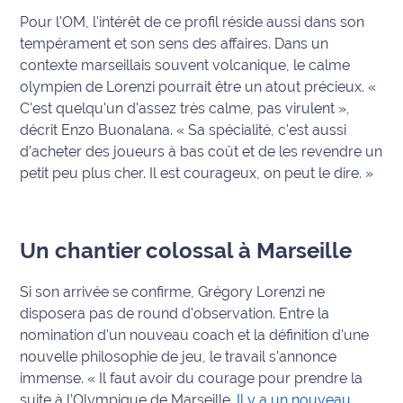
rouge
Pour l'OM, l'intérêt de ce profil réside aussi dans son
Maritima
tempérament et son sens des affaires. Dans un
contexte marseillais souvent volcanique, le calme
L'anecdote
olympien de Lorenzi pourrait être un atout précieux.
«
de Jeff
C'est quelqu'un d'assez très calme, pas virulent »
,
C'est
décrit Enzo Buonalana.
« Sa spécialité, c'est aussi
mon
d’acheter des joueurs à bas coût et de les revendre un
club
petit peu plus cher. Il est courageux, on peut le dire. »
Les
Coachs
Un chantier colossal à Marseille
Maritima
Bon
Si son arrivée se confirme, Grégory Lorenzi ne
plan
disposera pas de round d'observation. Entre la
sortie
nomination d'un nouveau coach et la définition d'une
nouvelle philosophie de jeu, le travail s'annonce
Nous
immense.
« Il faut avoir du courage pour prendre la
contacter
suite à l’Olympique de Marseille.
Il y a un nouveau