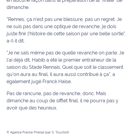
en aucune façon dans la préparation de la "finale" de
site maritima.fr
dimanche.
Archives
"Rennes, ça n'est pas une blessure, pas un regret. Je
ne suis pas dans une optique de revanche, je dois
juste finir l'histoire de cette saison par une belle sortie",
a-t-il dit.
"Je ne sais même pas de quelle revanche on parle. Je
l'ai déjà dit, Habib a été le premier entraîneur de la
saison du Stade Rennais. Quel que soit le classement
qu'on aura au final, il aura aussi contribué à ça", a
également jugé Franck Haise.
Pas de rancune, pas de revanche, donc. Mais
dimanche au coup de sifflet final, il ne pourra pas y
avoir que des heureux.
© Agence France-Presse (par S. Touchot)