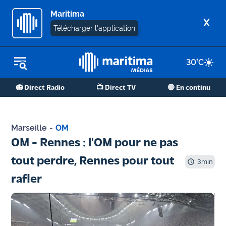
Maritima
X
Télécharger l'application
30
°C
REPLAY RADIO
📻 Direct Radio
📺 Direct TV
🔴 En continu
REPLAY TV
ÉCOUTER LES PODCASTS
Marseille
-
OM
Martigues
OM - Rennes : l'OM pour ne pas
- Etang
tout perdre, Rennes pour tout
de Berre
3
min
rafler
Marseille
- Aix
OM