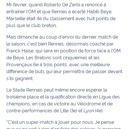
Mi-février, quand Roberto De Zerbi a renoncé à
Info
entraîner l'OM et que Rennes a écarté Habib Beye,
route
Marseille était 4e du classement avec huit points de
plus que le club breton.
Justice
Mais dimanche au coup d'envoi du dernier match de
Loisirs
la saison, c'est bien Rennes, désormais coaché par
Franck Haise, qui sera en position de force face à l'OM
Météo
de Beye. Les Bretons sont cinquièmes et les
Provençaux 6e à trois points, avec une meilleure
Politique
différence de buts qui leur permettra de passer devant
s'ils gagnent.
Santé
Le Stade Rennais peut même encore espérer la
Social
troisième place et la qualification directe en Ligue des
champions, en cas de victoire au Vélodrome et de
Transport
contre-performances de Lille (3e) et Lyon (4e).
"C'est un super-match à jouer pour nous. Je pense
National