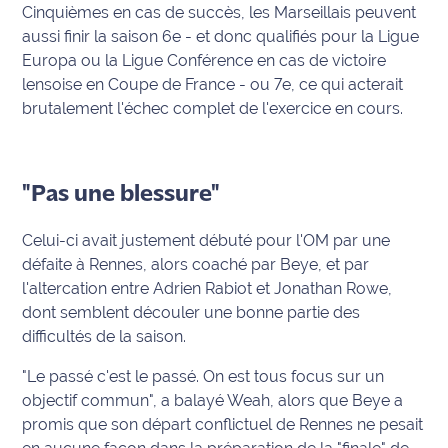
Cinquièmes en cas de succès, les Marseillais peuvent
aussi finir la saison 6e - et donc qualifiés pour la Ligue
Ecouter
et voir
Europa ou la Ligue Conférence en cas de victoire
Maritima
lensoise en Coupe de France - ou 7e, ce qui acterait
brutalement l'échec complet de l'exercice en cours.
Qui
sommes
nous ?
"Pas une blessure"
Devenir
annonceur
Celui-ci avait justement débuté pour l'OM par une
défaite à Rennes, alors coaché par Beye, et par
Recrutement
l'altercation entre Adrien Rabiot et Jonathan Rowe,
dont semblent découler une bonne partie des
Mention
difficultés de la saison.
légales
"Le passé c'est le passé. On est tous focus sur un
Conditions
objectif commun", a balayé Weah, alors que Beye a
générales
promis que son départ conflictuel de Rennes ne pesait
d'utilisation du