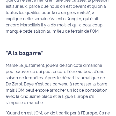
que ça ne sert à rien d'en faire des caisses, la pression
est sur eux, parce que nous on est devant et qu'on a
International
toutes les qualités pour faire un gros match", a
Défense
expliqué cette semaine Valentin Rongier, qui était
encore Marseillais il y a dix mois et qui a beaucoup
Municipales
manqué cette saison au milieu de terrain de l'OM.
2026
Contenus
"A la bagarre"
Partenaires
Marseille, justement, jouera de son côté dimanche
L'invité(e)
de la
pour sauver ce qui peut encore l'être au bout d'une
rédaction
saison de tempêtes. Après le départ traumatique de
De Zerbi, Beye n'est pas parvenu à redresser la barre
Coup de
mais l'OM peut encore arracher un lot de consolation
coeur
avec la cinquième place et la Ligue Europa s'il
Maritima
s'impose dimanche.
Fil
"Quand on est l'OM, on doit participer à l'Europe. Ca ne