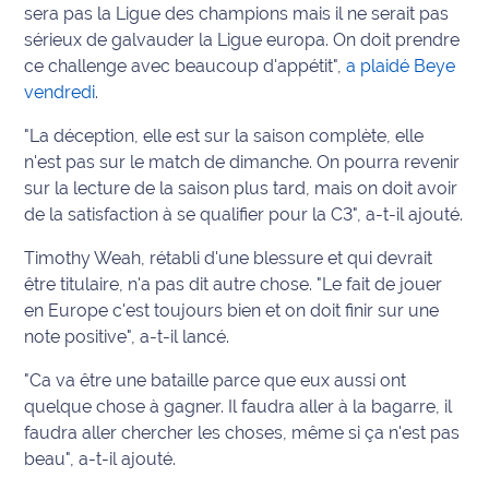
rouge
sera pas la Ligue des champions mais il ne serait pas
Maritima
sérieux de galvauder la Ligue europa. On doit prendre
ce challenge avec beaucoup d'appétit",
a plaidé Beye
L'anecdote
vendredi
.
de Jeff
"La déception, elle est sur la saison complète, elle
C'est
n'est pas sur le match de dimanche. On pourra revenir
mon
sur la lecture de la saison plus tard, mais on doit avoir
club
de la satisfaction à se qualifier pour la C3", a-t-il ajouté.
Les
Timothy Weah, rétabli d'une blessure et qui devrait
Coachs
être titulaire, n'a pas dit autre chose. "Le fait de jouer
Maritima
en Europe c'est toujours bien et on doit finir sur une
note positive", a-t-il lancé.
Bon
plan
"Ca va être une bataille parce que eux aussi ont
sortie
quelque chose à gagner. Il faudra aller à la bagarre, il
faudra aller chercher les choses, même si ça n'est pas
Nous
beau", a-t-il ajouté.
contacter