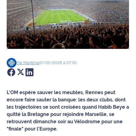
Agenda
Faits
divers
Sports
Société
Par
Maritima
17/05/2026 à 07:30
Culture
Économie
L'OM espère sauver les meubles, Rennes peut
encore faire sauter la banque: les deux clubs, dont
Éducation
les trajectoires se sont croisées quand Habib Beye a
quitté la Bretagne pour rejoindre Marseille, se
Emploi
retrouvent dimanche soir au Vélodrome pour une
"finale" pour l'Europe.
Environnement