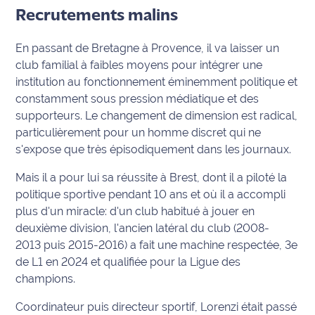
rouge
Recrutements malins
Maritima
En passant de Bretagne à Provence, il va laisser un
L'anecdote
club familial à faibles moyens pour intégrer une
de Jeff
institution au fonctionnement éminemment politique et
constamment sous pression médiatique et des
C'est
supporteurs. Le changement de dimension est radical,
mon
club
particulièrement pour un homme discret qui ne
s'expose que très épisodiquement dans les journaux.
Les
Mais il a pour lui sa réussite à Brest, dont il a piloté la
Coachs
politique sportive pendant 10 ans et où il a accompli
Maritima
plus d'un miracle: d'un club habitué à jouer en
Bon
deuxième division, l'ancien latéral du club (2008-
plan
2013 puis 2015-2016) a fait une machine respectée, 3e
sortie
de L1 en 2024 et qualifiée pour la Ligue des
champions.
Nous
Coordinateur puis directeur sportif, Lorenzi était passé
contacter