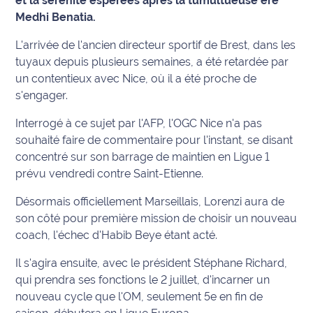
et la sérénité espérées après la tumultueuse ère
Medhi Benatia.
Info
route
L'arrivée de l'ancien directeur sportif de Brest, dans les
tuyaux depuis plusieurs semaines, a été retardée par
Justice
un contentieux avec Nice, où il a été proche de
s'engager.
Loisirs
Interrogé à ce sujet par l'AFP, l'OGC Nice n'a pas
Météo
souhaité faire de commentaire pour l'instant, se disant
concentré sur son barrage de maintien en Ligue 1
Politique
prévu vendredi contre Saint-Etienne.
Désormais officiellement Marseillais, Lorenzi aura de
Santé
son côté pour première mission de choisir un nouveau
Social
coach, l'échec d'Habib Beye étant acté.
Il s'agira ensuite, avec le président Stéphane Richard,
Transport
qui prendra ses fonctions le 2 juillet, d'incarner un
nouveau cycle que l'OM, seulement 5e en fin de
National