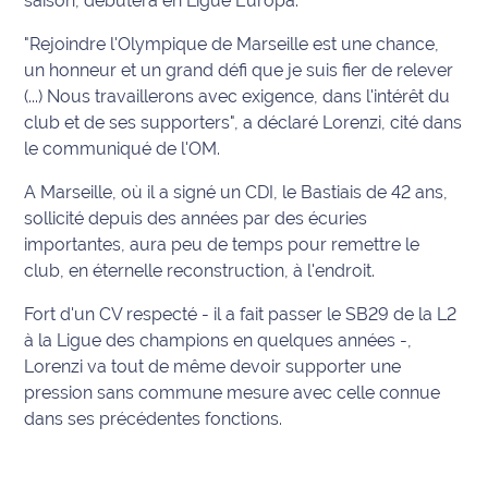
saison, débutera en Ligue Europa.
International
"Rejoindre l'Olympique de Marseille est une chance,
un honneur et un grand défi que je suis fier de relever
Défense
(...) Nous travaillerons avec exigence, dans l'intérêt du
club et de ses supporters", a déclaré Lorenzi, cité dans
Municipales
le communiqué de l'OM.
2026
A Marseille, où il a signé un CDI, le Bastiais de 42 ans,
Contenus
sollicité depuis des années par des écuries
Partenaires
importantes, aura peu de temps pour remettre le
club, en éternelle reconstruction, à l'endroit.
L'invité(e)
de la
Fort d'un CV respecté - il a fait passer le SB29 de la L2
rédaction
à la Ligue des champions en quelques années -,
Lorenzi va tout de même devoir supporter une
Coup de
pression sans commune mesure avec celle connue
coeur
dans ses précédentes fonctions.
Maritima
Fil