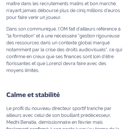
maître dans les recrutements malins et bon marché,
n'ayant jamais déboursé plus de cinq millions d'euros
Ecouter
et voir
pour faire venir un joueur.
Maritima
Dans son communiqué, l'OM fait d'ailleurs référence à
"la formation" et à une nécessaire "gestion rigoureuse
Qui
des ressources dans un contexte global marqué
sommes
nous ?
notamment par la crise des droits audiovisuels", ce qui
confirme en creux que ses finances sont loin d'être
Devenir
florissantes et que Lorenzi devra faire avec des
annonceur
moyens limités.
Recrutement
Calme et stabilité
Mention
légales
Le profil du nouveau directeur sportif tranche par
Conditions
ailleurs avec celui de son bouillant prédécesseur,
générales
Medhi Benatia, démissionnaire en février mais
d'utilisation du