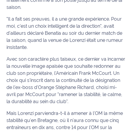
finalement confirmé à son poste jusqu'au terme de la
site maritima.fr
saison.
Archives
"Il a fait ses preuves, il a une grande expérience. Pour
moi, c’est un choix intelligent de la direction", avait
d'ailleurs déclaré Benatia au soir du dernier match de
la saison, quand la venue de Lorenzi était une rumeur
insistante.
Avec son caractère plus taiseux, ce dernier va incarner
la nouvelle image apaisée que souhaite redonner au
club son propriétaire, l'Américain Frank McCourt. Un
choix qui s'inscrit dans la continuité de la désignation
de l'ex-boss d'Orange Stéphane Richard, choisi mi-
avril par McCourt pour "ramener la stabilité, le calme,
la durabilité au sein du club".
Mais Lorenzi parviendra-t-il à amener à l'OM la même
stabilité qu'en Bretagne, où il n'aura connu que cinq
entraîneurs en dix ans, contre 14 pour l'OM sur la