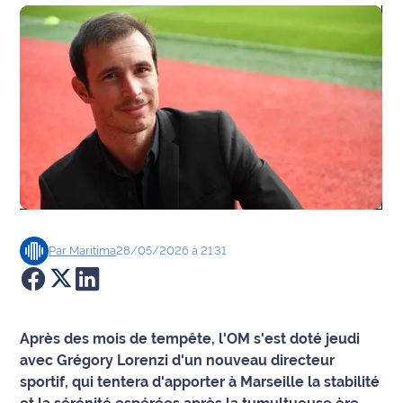
Agenda
Faits
divers
Sports
Société
Culture
Par
Maritima
28/05/2026 à 21:31
Économie
Éducation
Après des mois de tempête, l'OM s'est doté jeudi
Emploi
avec Grégory Lorenzi d'un nouveau directeur
sportif, qui tentera d'apporter à Marseille la stabilité
Environnement