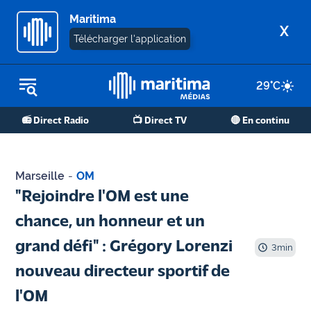
Maritima
X
Télécharger l'application
29
°C
REPLAY RADIO
📻 Direct Radio
📺 Direct TV
🔴 En continu
REPLAY TV
ÉCOUTER LES PODCASTS
Marseille
-
OM
Martigues
"Rejoindre l'OM est une
- Etang
chance, un honneur et un
de Berre
grand défi" : Grégory Lorenzi
3
min
Marseille
nouveau directeur sportif de
- Aix
l'OM
OM