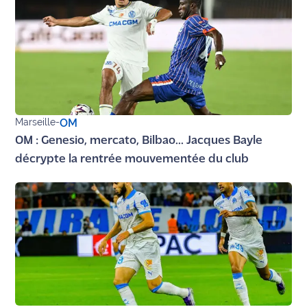
Ecouter
et voir
Maritima
Qui
sommes
nous ?
Marseille
-
OM
OM : Genesio, mercato, Bilbao... Jacques Bayle
Devenir
décrypte la rentrée mouvementée du club
annonceur
Recrutement
Mention
légales
Conditions
générales
d'utilisation du