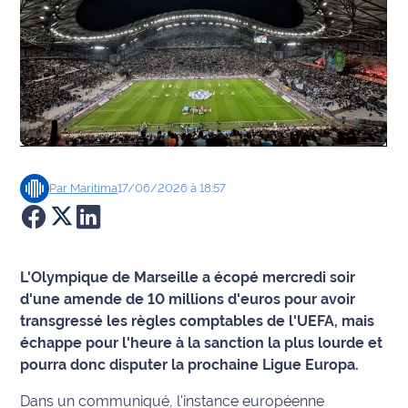
Agenda
Faits
divers
Sports
Société
Par
Maritima
17/06/2026 à 18:57
Culture
Économie
L'Olympique de Marseille a écopé mercredi soir
d'une amende de 10 millions d'euros pour avoir
Éducation
transgressé les règles comptables de l'UEFA, mais
échappe pour l'heure à la sanction la plus lourde et
Emploi
pourra donc disputer la prochaine Ligue Europa.
Environnement
Dans un communiqué, l'instance européenne