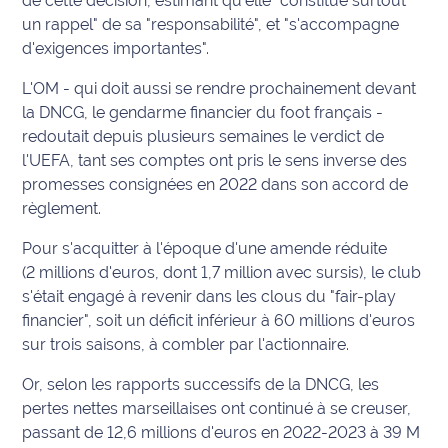
de cette décision, estimant qu'elle "constitue surtout
un rappel" de sa "responsabilité", et "s'accompagne
International
d'exigences importantes".
Défense
L'OM - qui doit aussi se rendre prochainement devant
la DNCG, le gendarme financier du foot français -
Municipales
redoutait depuis plusieurs semaines le verdict de
2026
l'UEFA, tant ses comptes ont pris le sens inverse des
promesses consignées en 2022 dans son accord de
Contenus
Partenaires
règlement.
Pour s'acquitter à l'époque d'une amende réduite
L'invité(e)
(2 millions d'euros, dont 1,7 million avec sursis), le club
de la
s'était engagé à revenir dans les clous du "fair-play
rédaction
financier", soit un déficit inférieur à 60 millions d'euros
Coup de
sur trois saisons, à combler par l'actionnaire.
coeur
Or, selon les rapports successifs de la DNCG, les
Maritima
pertes nettes marseillaises ont continué à se creuser,
passant de 12,6 millions d'euros en 2022-2023 à 39 M
Fil