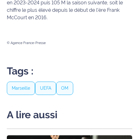
rouge
en 2023-2024 puis 105 M la saison suivante, soit le
Maritima
chiffre le plus élevé depuis le début de l'ère Frank
McCourt en 2016.
L'anecdote
de Jeff
© Agence France-Presse
C'est
mon
club
Tags :
Les
Coachs
Maritima
Marseille
UEFA
OM
Bon
plan
A lire aussi
sortie
Nous
contacter