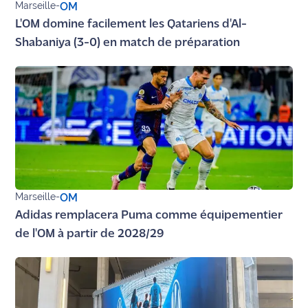
Marseille
-
OM
site maritima.fr
L'OM domine facilement les Qatariens d'Al-
Shabaniya (3-0) en match de préparation
Archives
Marseille
-
OM
Adidas remplacera Puma comme équipementier
de l'OM à partir de 2028/29