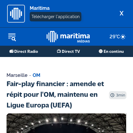
Maritima
X
Télécharger l'application
29
°C
REPLAY RADIO
📻 Direct Radio
📺 Direct TV
🔴 En continu
REPLAY TV
ÉCOUTER LES PODCASTS
Marseille
-
OM
Martigues
Fair-play financier : amende et
- Etang
répit pour l'OM, maintenu en
de Berre
3
min
Ligue Europa (UEFA)
Marseille
- Aix
OM