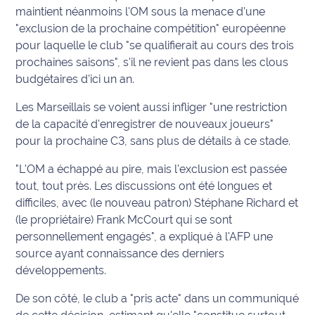
maintient néanmoins l'OM sous la menace d'une
Info
"exclusion de la prochaine compétition" européenne
route
pour laquelle le club "se qualifierait au cours des trois
prochaines saisons", s'il ne revient pas dans les clous
Justice
budgétaires d'ici un an.
Loisirs
Les Marseillais se voient aussi infliger "une restriction
de la capacité d'enregistrer de nouveaux joueurs"
Météo
pour la prochaine C3, sans plus de détails à ce stade.
"L'OM a échappé au pire, mais l'exclusion est passée
Politique
tout, tout près. Les discussions ont été longues et
difficiles, avec (le nouveau patron) Stéphane Richard et
Santé
(le propriétaire) Frank McCourt qui se sont
Social
personnellement engagés", a expliqué à l'AFP une
source ayant connaissance des derniers
Transport
développements.
De son côté, le club a "pris acte" dans un communiqué
National