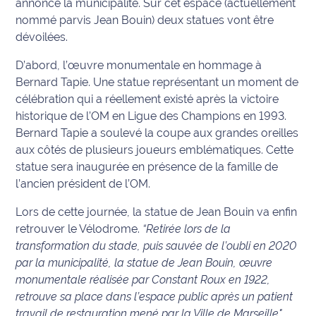
annonce la municipalité. Sur cet espace (actuellement
nommé parvis Jean Bouin) deux statues vont être
Info
dévoilées.
route
D’abord, l’œuvre monumentale en hommage à
Justice
Bernard Tapie. Une statue représentant un moment de
célébration qui a réellement existé après la victoire
Loisirs
historique de l’OM en Ligue des Champions en 1993.
Bernard Tapie a soulevé la coupe aux grandes oreilles
Météo
aux côtés de plusieurs joueurs emblématiques. Cette
statue sera inaugurée en présence de la famille de
Politique
l’ancien président de l’OM.
Santé
Lors de cette journée, la statue de Jean Bouin va enfin
retrouver le Vélodrome.
“Retirée lors de la
Social
transformation du stade, puis sauvée de l’oubli en 2020
par la municipalité, la statue de Jean Bouin, œuvre
Transport
monumentale réalisée par Constant Roux en 1922,
retrouve sa place dans l’espace public après un patient
National
travail de restauration mené par la Ville de Marseille"
,