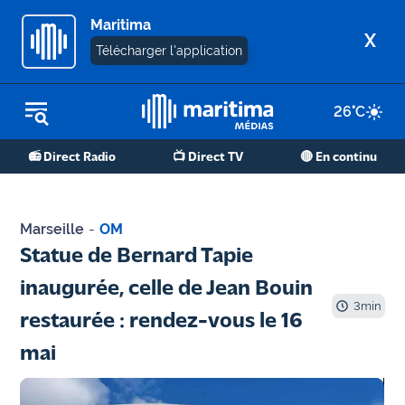
Maritima
X
Télécharger l'application
26
°C
REPLAY RADIO
📻 Direct Radio
📺 Direct TV
🔴 En continu
REPLAY TV
ÉCOUTER LES PODCASTS
Marseille
-
OM
Martigues
Statue de Bernard Tapie
- Etang
inaugurée, celle de Jean Bouin
de Berre
3
min
restaurée : rendez-vous le 16
Marseille
mai
- Aix
OM