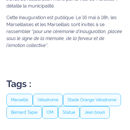
détaille la municipalité.
International
Cette inauguration est publique. Le 16 mai à 18h, les
Défense
Marseillaises et les Marseillais sont invités à se
rassembler
“pour une cérémonie d’inauguration, placée
Municipales
sous le signe de la mémoire, de la ferveur et de
2026
l’émotion collective”
.
Contenus
Partenaires
L'invité(e)
de la
Tags :
rédaction
Coup de
Marseille
Vélodrome
Stade Orange Vélodrome
coeur
Maritima
Bernard Tapie
OM
Statue
Jean bouin
Fil