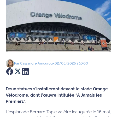
Agenda
Faits
divers
Sports
Société
Par
Cassandre
Amouroux
02/05/2025 à 10:00
Culture
Économie
Deux statues s’installeront devant le stade Orange
Éducation
Vélodrome, dont l’œuvre intitulée “A Jamais les
Premiers”.
Emploi
L’esplanade Bernard Tapie va être inaugurée le 16 mai,
Environnement