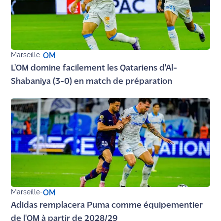
Ecouter
et voir
Maritima
Marseille
-
OM
Qui
L'OM domine facilement les Qatariens d'Al-
sommes
Shabaniya (3-0) en match de préparation
nous ?
Devenir
annonceur
Recrutement
Mention
légales
Marseille
-
OM
Conditions
Adidas remplacera Puma comme équipementier
générales
de l'OM à partir de 2028/29
d'utilisation du