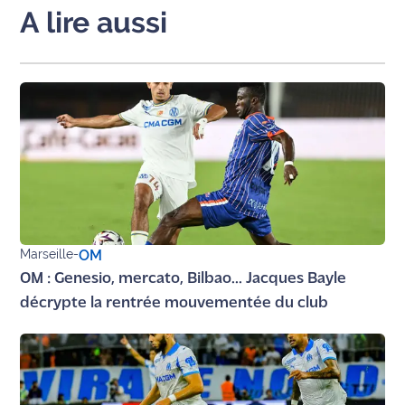
rouge
A lire aussi
Maritima
L'anecdote
de Jeff
C'est
mon
club
Les
Coachs
Maritima
Marseille
-
OM
OM : Genesio, mercato, Bilbao... Jacques Bayle
Bon
décrypte la rentrée mouvementée du club
plan
sortie
Nous
contacter