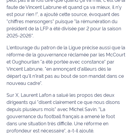
peut pas à la fois dire que quand ça va mal, c’est de la
site maritima.fr
faute de Vincent Labrune et quand ça va mieux, il n’y
est pour rien !", a ajouté cette source, évoquant des
Archives
"chiffres mensongers" puisque "la rémunération du
président de la LFP a été divisée par 2 pour la saison
2025-2026".
L'entourage du patron de la Ligue précise aussi que la
réforme de la gouvernance réclamée par les McCourt
et Oughourlian "a été portée avec constance" par
Vincent Labrune, "en annonçant d’ailleurs dès le
départ qu’il n’irait pas au bout de son mandat dans ce
nouveau cadre".
Sur X, Laurent Lafon a salué les propos des deux
dirigeants qui "disent clairement ce que nous disons
depuis plusieurs mois" avec Michel Savin. "La
gouvernance du football français a amené le foot
dans une situation très difficile. Une réforme en
profondeur est nécessaire", a-t-il ajouté.