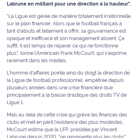
Labrune en militant pour une direction à la hauteur".
Info
"La Ligue est gérée de manière totalement irrationnelle
route
sur le plan financier. Alors que le football français a
tant d’atouts et tellement à offrir, sa gouvernance est
Justice
opaque et inefficace et son management absent. Ça
suffit. Il est temps de réparer ce qui ne fonctionne
Loisirs
plus", tonne l'Américain Frank McCourt, qui s'exprime
rarement dans les médias.
Météo
L'homme d'affaires pointe ainsi du doigt la direction de
Politique
la Ligue de football professionnel, empêtrée depuis
plusieurs années dans une crise financière due
Santé
principalement à la baisse drastique des droits TV de
Ligue 1.
Social
Mais au delà de cette crise qui grève les finances des
Transport
clubs et met en péril l'existence des plus modestes,
McCourt estime que la LFP, présidée par Vincent
National
Labrune depuis 2020, "ne représente plus les clubs"