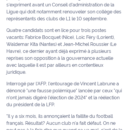
s'expriment avant un Conseil d’administration de la
Ecouter
Ligue qui doit notamment renouveler son collège des
et voir
représentants des clubs de L1 le 10 septembre.
Maritima
Quatre candidats sont en lice pour trois postes
Qui
vacants: Fabrice Bocquet (Nice), Loïc Féry (Lorient),
sommes
Waldemar Kita (Nantes) et Jean-Michel Roussier (Le
nous ?
Havre), ce dernier ayant déjà exprimé à plusieurs
reprises son opposition à la gouvernance actuelle
Devenir
avec laquelle il est par ailleurs en contentieux
annonceur
juridique.
Recrutement
Interrogé par l'AFP, l'entourage de Vincent Labrune a
dénoncé "une fausse polémique" lancée par ceux "qui
Mention
n’ont jamais digéré l’élection de 2024" et la réélection
légales
du président de la LFP.
Conditions
"Il y a six mois, ils annonçaient la faillite du football
générales
français. Résultat? Aucun club n’a fait défaut. On ne
d'utilisation du