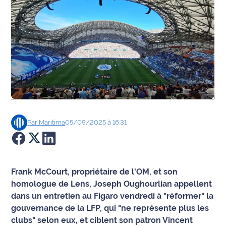
Agenda
Faits
divers
Sports
Société
Par
Maritima
05/09/2025 à 16:31
Culture
Économie
Frank McCourt, propriétaire de l'OM, et son
Éducation
homologue de Lens, Joseph Oughourlian appellent
dans un entretien au Figaro vendredi à "réformer" la
Emploi
gouvernance de la LFP, qui "ne représente plus les
clubs" selon eux, et ciblent son patron Vincent
Environnement