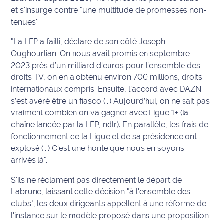
et s'insurge contre "une multitude de promesses non-
International
tenues".
Défense
"La LFP a failli, déclare de son côté Joseph
Oughourlian. On nous avait promis en septembre
Municipales
2023 près d’un milliard d'euros pour l’ensemble des
2026
droits TV, on en a obtenu environ 700 millions, droits
internationaux compris. Ensuite, l’accord avec DAZN
Contenus
s’est avéré être un fiasco (...) Aujourd’hui, on ne sait pas
Partenaires
vraiment combien on va gagner avec Ligue 1+ (la
chaîne lancée par la LFP, ndlr). En parallèle, les frais de
L'invité(e)
de la
fonctionnement de la Ligue et de sa présidence ont
rédaction
explosé (...) C'est une honte que nous en soyons
arrivés là".
Coup de
S'ils ne réclament pas directement le départ de
coeur
Maritima
Labrune, laissant cette décision "à l'ensemble des
clubs", les deux dirigeants appellent à une réforme de
Fil
l'instance sur le modèle proposé dans une proposition