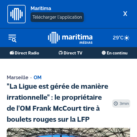
Maritima
X
Télécharger l'application
29
°C
REPLAY RADIO
📻 Direct Radio
📺 Direct TV
🔴 En continu
REPLAY TV
ÉCOUTER LES PODCASTS
Marseille
-
OM
Martigues
"La Ligue est gérée de manière
- Etang
irrationnelle" : le propriétaire
de Berre
3
min
de l'OM Frank McCourt tire à
Marseille
boulets rouges sur la LFP
- Aix
OM