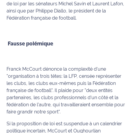
rouge
de loi par les sénateurs Michel Savin et Laurent Lafon,
Maritima
ainsi que par Philippe Diallo, le président de la
Fédération française de football.
L'anecdote
de Jeff
C'est
Fausse polémique
mon
club
Franck McCourt dénonce la complexité d'une
Les
Coachs
"organisation à trois têtes: la LFP, censée représenter
Maritima
les clubs, les clubs eux-mêmes puis la Fédération
française de football". Il plaide pour "deux entités
Bon
partenaires, les clubs professionnels d’un côté et la
plan
fédération de l’autre, qui travailleraient ensemble pour
sortie
faire grandir notre sport".
Si la proposition de loi est suspendue à un calendrier
Nous
contacter
politique incertain, McCourt et Oughourlian