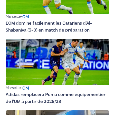
Ecouter
et voir
Marseille
-
OM
Maritima
L'OM domine facilement les Qatariens d'Al-
Shabaniya (3-0) en match de préparation
Qui
sommes
nous ?
Devenir
annonceur
Recrutement
Mention
Marseille
-
OM
légales
Adidas remplacera Puma comme équipementier
de l'OM à partir de 2028/29
Conditions
générales
d'utilisation du