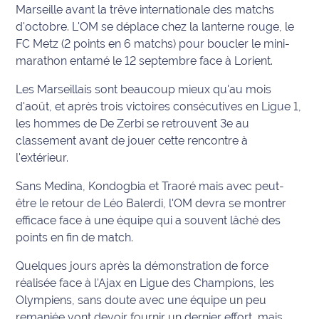
Marseille avant la trêve internationale des matchs
Info
d'octobre. L'OM se déplace chez la lanterne rouge, le
route
FC Metz (2 points en 6 matchs) pour boucler le mini-
marathon entamé le 12 septembre face à Lorient.
Justice
Les Marseillais sont beaucoup mieux qu'au mois
d'août, et après trois victoires consécutives en Ligue 1,
Loisirs
les hommes de De Zerbi se retrouvent 3e au
Météo
classement avant de jouer cette rencontre à
l'extérieur.
Politique
Sans Medina, Kondogbia et Traoré mais avec peut-
être le retour de Léo Balerdi, l'OM devra se montrer
Santé
efficace face à une équipe qui a souvent lâché des
points en fin de match.
Social
Quelques jours après la démonstration de force
Transport
réalisée face à l'Ajax en Ligue des Champions, les
Olympiens, sans doute avec une équipe un peu
National
remaniée vont devoir fournir un dernier effort, mais