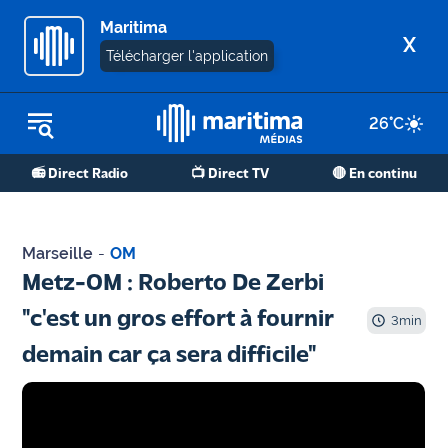
Maritima
X
Télécharger l'application
26
°C
REPLAY RADIO
📻 Direct Radio
📺 Direct TV
🔴 En continu
REPLAY TV
ÉCOUTER LES PODCASTS
Marseille
-
OM
Martigues
Metz-OM : Roberto De Zerbi
- Etang
"c'est un gros effort à fournir
de Berre
3
min
demain car ça sera difficile"
Marseille
- Aix
OM