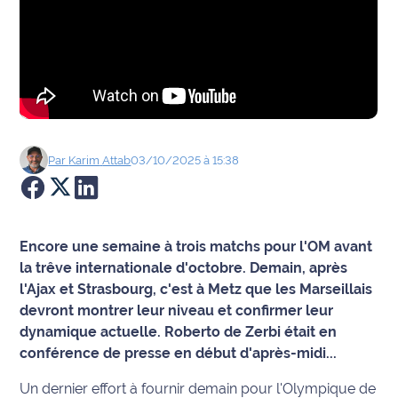
Agenda
Faits
divers
Sports
Par
Karim
Attab
03/10/2025 à 15:38
Société
Culture
Encore une semaine à trois matchs pour l'OM avant
Économie
la trêve internationale d'octobre. Demain, après
l'Ajax et Strasbourg, c'est à Metz que les Marseillais
Éducation
devront montrer leur niveau et confirmer leur
dynamique actuelle. Roberto de Zerbi était en
Emploi
conférence de presse en début d'après-midi...
Un dernier effort à fournir demain pour l'Olympique de
Environnement