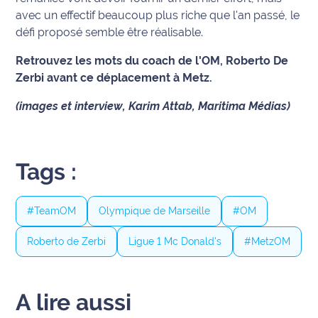
avec un effectif beaucoup plus riche que l'an passé, le
International
défi proposé semble être réalisable.
Défense
Retrouvez les mots du coach de l'OM, Roberto De
Zerbi avant ce déplacement à Metz.
Municipales
2026
(images et interview, Karim Attab, Maritima Médias)
Contenus
Partenaires
Tags :
L'invité(e)
de la
rédaction
#TeamOM
Olympique de Marseille
#OM
Roberto de Zerbi
Ligue 1 Mc Donald's
#MetzOM
Coup de
coeur
Maritima
A lire aussi
Fil