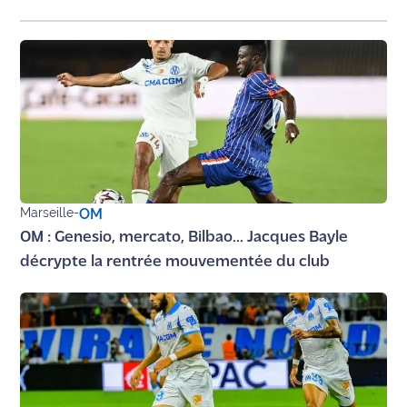
rouge
Maritima
L'anecdote
de Jeff
C'est
mon
club
Les
Marseille
-
OM
Coachs
OM : Genesio, mercato, Bilbao... Jacques Bayle
Maritima
décrypte la rentrée mouvementée du club
Bon
plan
sortie
Nous
contacter