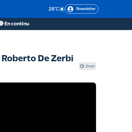
28
°C
Newsletter
🔴 En continu
", Roberto De Zerbi
2
min