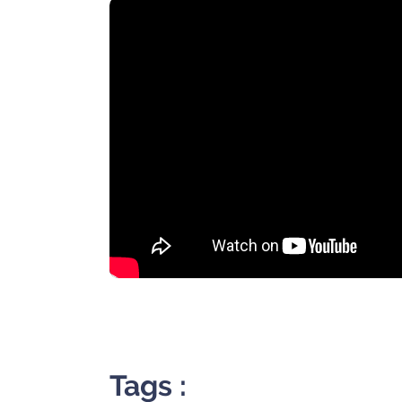
rouge
Maritima
L'anecdote
de Jeff
C'est
mon
club
Les
Coachs
Maritima
Bon
plan
sortie
Nous
Tags :
contacter