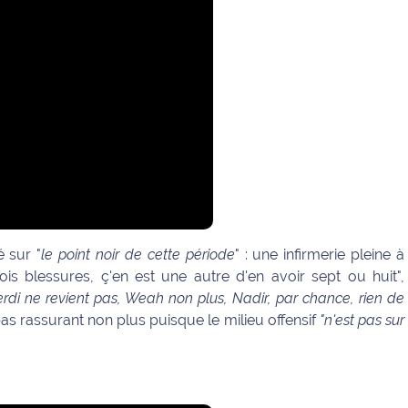
é sur "
le point noir de cette période
" : une infirmerie pleine à
is blessures, ç'en est une autre d'en avoir sept ou huit",
erdi ne revient pas, Weah non plus, Nadir, par chance, rien de
as rassurant non plus puisque le milieu offensif
"n'est pas sur