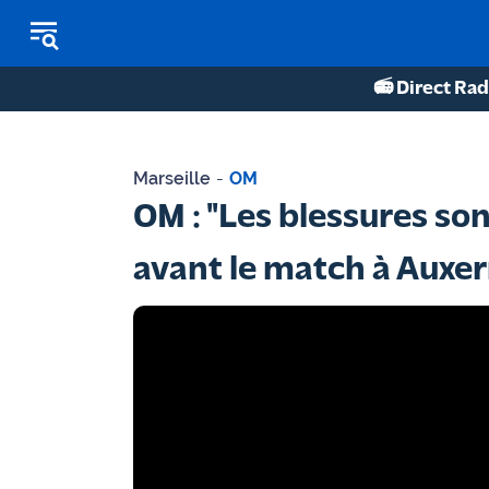
📻 Direct Rad
REPLAY RADIO
Marseille
-
OM
REPLAY TV
OM : "Les blessures son
ÉCOUTER LES PODCASTS
avant le match à Auxer
Martigues
- Etang
de Berre
Marseille
- Aix
OM