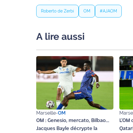
Ecouter
Roberto de Zerbi
OM
#AJAOM
et voir
Maritima
A lire aussi
Qui
sommes
nous ?
Devenir
annonceur
Recrutement
Mention
légales
Marseille
-
OM
Marsei
Conditions
OM : Genesio, mercato, Bilbao...
L'OM 
générales
Jacques Bayle décrypte la
Qatar
d'utilisation du