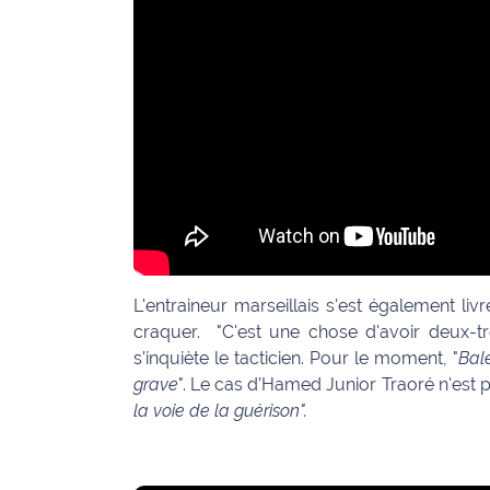
International
Défense
Municipales
2026
Contenus
Partenaires
L'invité(e)
de la
L'entraineur marseillais s'est également livr
rédaction
craquer. "C'est une chose d'avoir deux-tro
s'inquiète le tacticien. Pour le moment, "
Bal
Coup de
grave
". Le cas d'Hamed Junior Traoré n'est p
coeur
la voie de la guérison".
Maritima
Fil