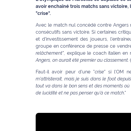
avoir enchaîné trois matchs sans victoire, 
Info
"crise".
route
Avec le match nul concédé contre Angers me
Justice
consécutifs sans victoire. Si certaines crit
et d’investissement des joueurs, l’entraî
Loisirs
groupe en conférence de presse ce vendred
relâchement"
, explique le coach italien e
Météo
Angers, on aurait été premier au classement. 
Politique
Faut-il avoir peur d'une "
crise
" si l'OM n
m'attristerait, mais je suis dans le foot depu
Santé
tout va dans le bon sens et des moments où on 
de lucidité et ne pas penser qu'à ce match
."
Social
Transport
National