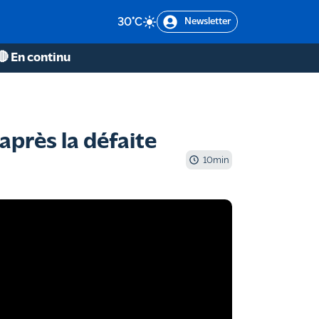
30
°C
Newsletter
🔴 En continu
après la défaite
10
min