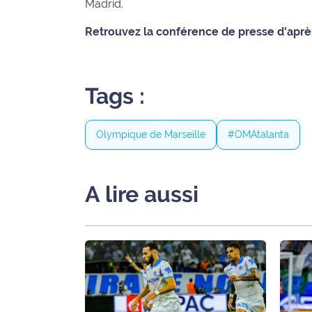
Madrid.
International
Retrouvez la conférence de presse d'aprè
Défense
Municipales
Tags :
2026
Contenus
Olympique de Marseille
#OMAtalanta
Partenaires
L'invité(e)
A lire aussi
de la
rédaction
Coup de
coeur
Maritima
Fil