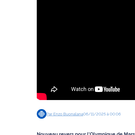
Agenda
Faits
divers
Sports
Société
Culture
Économie
Éducation
Par
Enzo
Buonalana
06/11/2025 à 00:06
Emploi
Environnement
Nouveau revers pour l'Olympique de Marseil