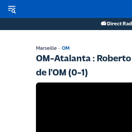
📻 Direct Rad
REPLAY RADIO
Marseille
-
OM
REPLAY TV
OM-Atalanta : Roberto D
ÉCOUTER LES PODCASTS
de l'OM (0-1)
Martigues
- Etang
de Berre
Marseille
- Aix
OM