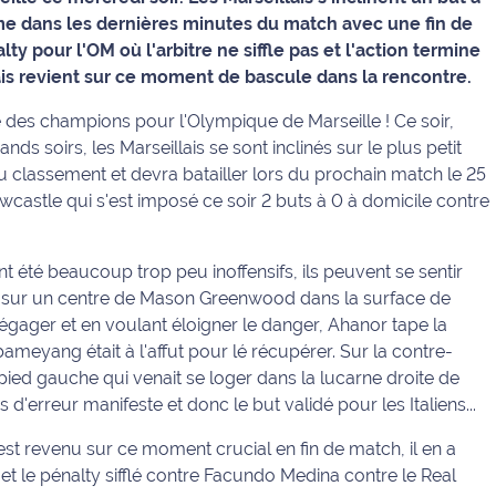
ame dans les dernières minutes du match avec une fin de
 pour l'OM où l'arbitre ne siffle pas et l'action termine
lais revient sur ce moment de bascule dans la rencontre.
 des champions pour l'Olympique de Marseille ! Ce soir,
s soirs, les Marseillais se sont inclinés sur le plus petit
u classement et devra batailler lors du prochain match le 25
astle qui s'est imposé ce soir 2 buts à 0 à domicile contre
été beaucoup trop peu inoffensifs, ils peuvent se sentir
eu, sur un centre de Mason Greenwood dans la surface de
dégager et en voulant éloigner le danger, Ahanor tape la
meyang était à l'affut pour lé récupérer. Sur la contre-
ied gauche qui venait se loger dans la lucarne droite de
 d'erreur manifeste et donc le but validé pour les Italiens...
st revenu sur ce moment crucial en fin de match, il en a
 et le pénalty sifflé contre Facundo Medina contre le Real