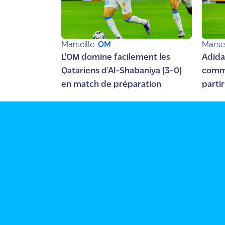
rouge
Maritima
L'anecdote
Marseille
-
OM
Marsei
de Jeff
L'OM domine facilement les
Adida
Qatariens d'Al-Shabaniya (3-0)
comme
C'est
mon
en match de préparation
parti
club
Les
Coachs
Maritima
Bon
plan
sortie
Nous
contacter