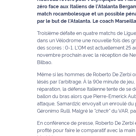
zéro face aux Italiens de l'Atalanta Berg
Info
match rocambolesque et un possible pénalty
route
par le but de l'Atalanta. Le coach Marseil
Justice
Troisième défaite en quatre matchs de Ligue
dans un Vélodrome une nouvelle fois des grand
Loisirs
des scores : 0-1. L'OM est actuellement 25 a
novembre prochain avec la réception de Newc
Météo
Bilbao.
Politique
Même si les hommes de Roberto De Zerbi ont 
lésés par l'arbitrage. À la 90e minute de j
Santé
réparation, la défense Italienne tente de se 
ballon du bras alors que Pierre-Emerick Auba
Social
attaque, Samardzic envoyait un enroulé du p
Géronimo Rulli. Malgré le
"check"
du VAR, pas
Transport
En conférence de presse, Roberto De Zerbi e
National
profité pour faire le comparatif avec la main