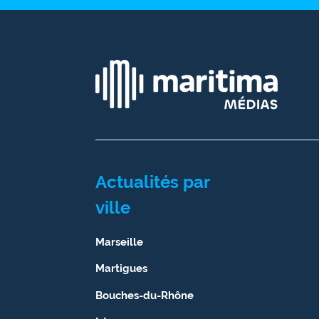
Ecouter
et voir
Maritima
Qui
sommes
nous ?
Devenir
annonceur
Actualités par
Recrutement
ville
Mention
Marseille
légales
Martigues
Conditions
Bouches-du-Rhône
générales
d'utilisation du