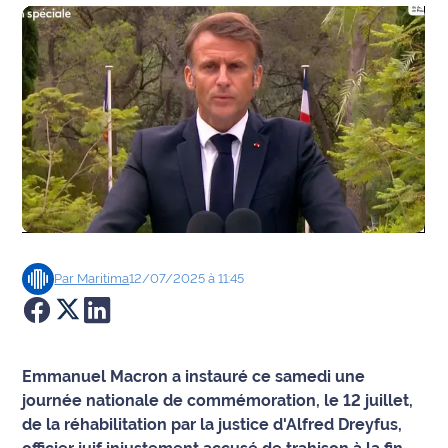
Agenda
Faits
divers
Sports
Société
Culture
Par
Maritima
12/07/2025 à 11:45
Économie
Éducation
Emmanuel Macron a instauré ce samedi une
Emploi
journée nationale de commémoration, le 12 juillet,
de la réhabilitation par la justice d'Alfred Dreyfus,
Environnement