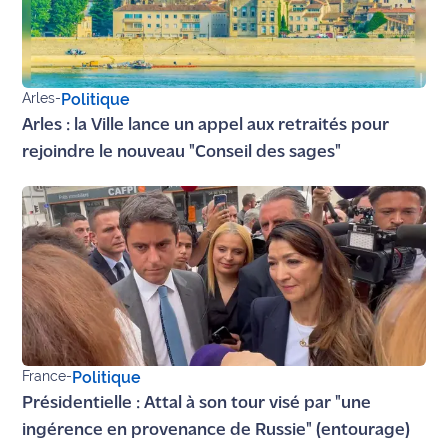
Ecouter
et voir
Maritima
Arles
-
Politique
Arles : la Ville lance un appel aux retraités pour
Qui
sommes
rejoindre le nouveau "Conseil des sages"
nous ?
Devenir
annonceur
Recrutement
Mention
légales
France
-
Politique
Conditions
Présidentielle : Attal à son tour visé par "une
générales
ingérence en provenance de Russie" (entourage)
d'utilisation du