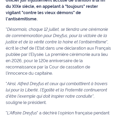
officier juif injustement accusé de trahison à la fin
du XIXe siècle, en appelant à "toujours" rester
Info
vigilant "contre les vieux démons" de
route
l'antisémitisme.
Justice
"
Désormais, chaque 12 juillet, se tiendra une cérémonie
de commémoration pour Dreyfus, pour la victoire de la
Loisirs
justice et de la vérité contre la haine et l'antisémitisme
",
écrit le chef de l'Etat dans une déclaration aux Français
Météo
publiée par l'Elysée. La première cérémonie aura lieu
en 2026, pour le 120e anniversaire de la
Politique
reconnaissance par la Cour de cassation de
l'innocence du capitaine.
Santé
"
Ainsi, Alfred Dreyfus et ceux qui combattirent à travers
Social
lui pour la Liberté, l'Egalité et la Fraternité continueront
d'être l'exemple qui doit inspirer notre conduite"
,
Transport
souligne le président.
National
"
L'Affaire Dreyfus
" a déchiré l'opinion française pendant