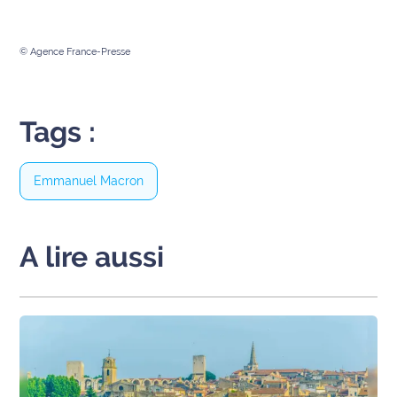
rouge
Maritima
© Agence France-Presse
L'anecdote
de Jeff
Tags :
C'est
mon
club
Emmanuel Macron
Les
Coachs
Maritima
A lire aussi
Bon
plan
sortie
Nous
contacter