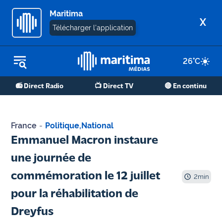
Maritima
X
Télécharger l'application
26
°C
REPLAY RADIO
📻 Direct Radio
📺 Direct TV
🔴 En continu
REPLAY TV
ÉCOUTER LES PODCASTS
France
-
Politique
,
National
Martigues
Emmanuel Macron instaure
- Etang
une journée de
de Berre
commémoration le 12 juillet
2
min
Marseille
pour la réhabilitation de
- Aix
Dreyfus
OM