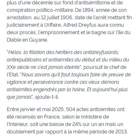
plus d'une décennie sur fond d'antisémitisme et de
International
conspiration politico-militaire. De 1894, année de son
arrestation, au 12 juillet 1906, date de l'arrêt mettant fin
Défense
judiciairement à l'Affaire, Alfred Dreyfus aura connu
deux procès, l'emprisonnement et le bagne sur l'île du
Municipales
Diable en Guyane.
2026
"
Hélas, la filiation des héritiers des antidreyfusards,
Contenus
antirépublicains et antisémites du début et du milieu du
Partenaires
XXe siècle ne s'est jamais éteinte
", poursuit le chef de
l'Etat. "
Nous savons qu'il faut toujours faire de preuve de
L'invité(e)
vigilance et persévérance contre ces vieux démons
de la
antisémites engendrés par la haine. Et aujourd'hui plus
rédaction
que jamais
", ajoute-t-il.
Coup de
Entre janvier et mai 2025, 504 actes antisémites ont
coeur
été recensés en France, selon le ministère de
Maritima
l'Intérieur, soit une baisse de 24% sur un an mais un
doublement par rapport à la même période de 2013.
Fil