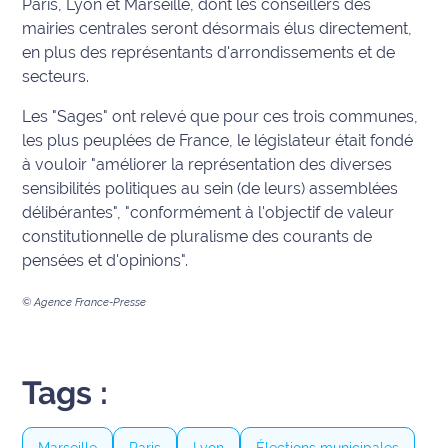
Paris, Lyon et Marseille, dont les conseillers des
mairies centrales seront désormais élus directement,
Info
en plus des représentants d'arrondissements et de
route
secteurs.
Justice
Les "Sages" ont relevé que pour ces trois communes,
les plus peuplées de France, le législateur était fondé
Loisirs
à vouloir "améliorer la représentation des diverses
sensibilités politiques au sein (de leurs) assemblées
Météo
délibérantes", "conformément à l'objectif de valeur
constitutionnelle de pluralisme des courants de
Politique
pensées et d'opinions".
Santé
© Agence France-Presse
Social
Transport
Tags :
National
Marseille
Paris
Lyon
Élections municipales