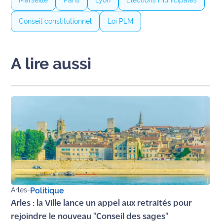
International
Conseil constitutionnel
Loi PLM
Défense
Municipales
A lire aussi
2026
Contenus
Partenaires
L'invité(e)
de la
rédaction
Coup de
coeur
Arles
-
Politique
Maritima
Arles : la Ville lance un appel aux retraités pour
Fil
rejoindre le nouveau "Conseil des sages"