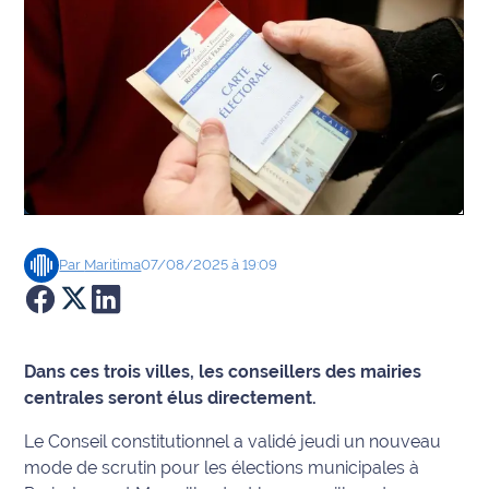
Agenda
Faits
divers
Sports
Société
Par
Maritima
07/08/2025 à 19:09
Culture
Économie
Dans ces trois villes, les conseillers des mairies
Éducation
centrales seront élus directement.
Emploi
Le Conseil constitutionnel a validé jeudi un nouveau
mode de scrutin pour les élections municipales à
Environnement