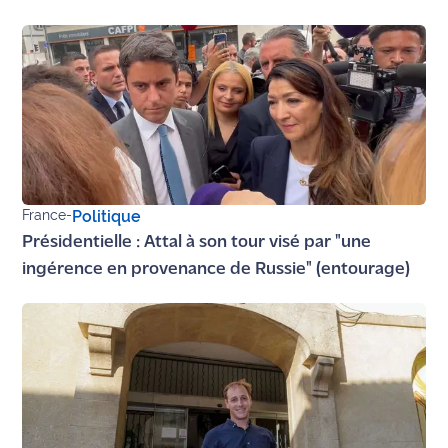
rouge
Maritima
L'anecdote
de Jeff
C'est
mon
club
France
-
Politique
Les
Présidentielle : Attal à son tour visé par "une
Coachs
ingérence en provenance de Russie" (entourage)
Maritima
Bon
plan
sortie
Nous
contacter