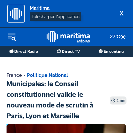
Maritima
X
Télécharger l'application
27
°C
REPLAY RADIO
📻 Direct Radio
📺 Direct TV
🔴 En continu
REPLAY TV
ÉCOUTER LES PODCASTS
France
-
Politique
,
National
Martigues
Municipales: le Conseil
- Etang
constitutionnel valide le
de Berre
1
min
nouveau mode de scrutin à
Marseille
Paris, Lyon et Marseille
- Aix
OM