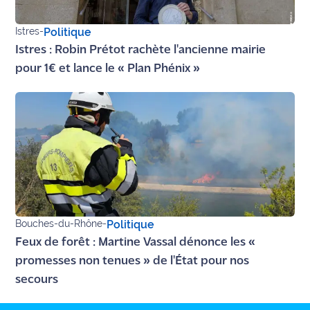
Ecouter
Istres
-
Politique
et voir
Istres : Robin Prétot rachète l'ancienne mairie
Maritima
pour 1€ et lance le « Plan Phénix »
Qui
sommes
nous ?
Devenir
annonceur
Recrutement
Bouches-du-Rhône
-
Politique
Mention
Feux de forêt : Martine Vassal dénonce les «
légales
promesses non tenues » de l'État pour nos
Conditions
secours
générales
d'utilisation du