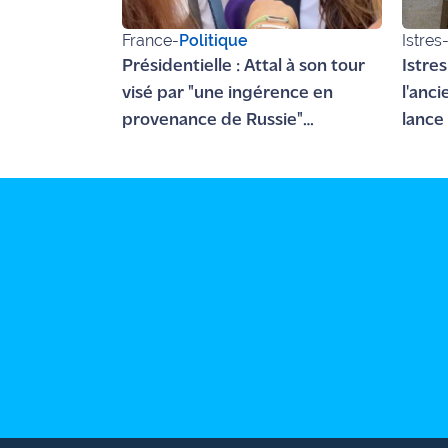
France
-
Politique
Istres
Présidentielle : Attal à son tour
Istre
visé par "une ingérence en
l'anc
provenance de Russie"
lance 
(entourage)