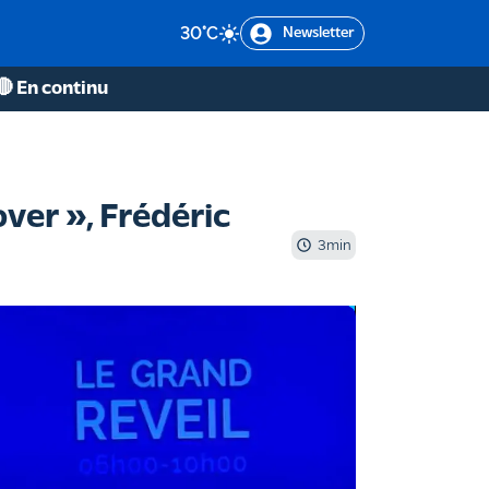
30
°C
Newsletter
🔴 En continu
ver », Frédéric
3
min