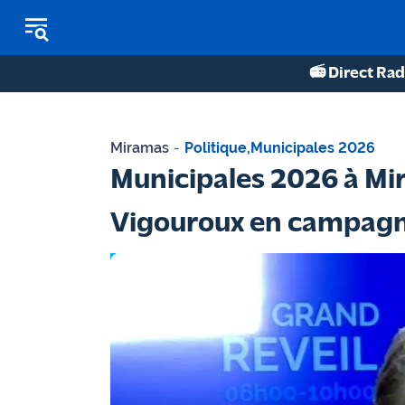
📻 Direct Rad
REPLAY RADIO
Miramas
-
Politique
,
Municipales 2026
REPLAY TV
Municipales 2026 à Mir
ÉCOUTER LES PODCASTS
Vigouroux en campagn
Martigues
- Etang
de Berre
Marseille
- Aix
OM