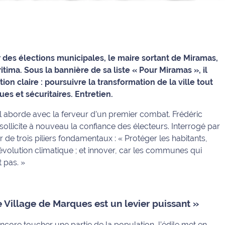
 des élections municipales, le maire sortant de Miramas,
itima. Sous la bannière de sa liste « Pour Miramas », il
 claire : poursuivre la transformation de la ville tout
s et sécuritaires. Entretien.
’il aborde avec la ferveur d’un premier combat. Frédéric
llicite à nouveau la confiance des électeurs. Interrogé par
r de trois piliers fondamentaux :
« Protéger les habitants,
 l’évolution climatique ; et innover, car les communes qui
t pas. »
 Village de Marques est un levier puissant »
encore toucher une partie de la population, l’édile met en