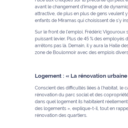
avant le changement d’image et de dynam
International
attractive, de plus en plus de gens veulent y
Défense
enfants de Miramas qui choisissent de s’y in
Sur le front de l'emploi, Frédéric Vigouroux 
Municipales
puissant levier. Plus de 45 % des employés
2026
arrêtons pas là. Demain, il y aura la Halle d
zone de Boulonnoir avec des emplois diversi
Contenus
Partenaires
L'invité(e)
Logement : « La rénovation urbaine 
de la
rédaction
Conscient des difficultés liées à l'habitat, l
rénovation du parc social et des coproprié
Coup de
dans quel logement ils habitaient réellement. 
coeur
des logements »
, explique-t-il, tout en rap
Maritima
rénovation des quartiers.
Fil