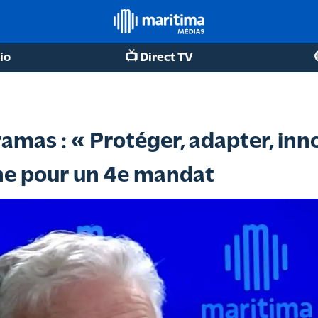
io
📺 Direct TV
amas : « Protéger, adapter, inno
e pour un 4e mandat