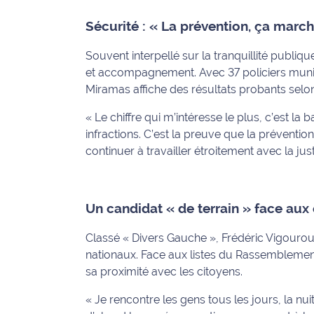
rouge
Maritima
Sécurité : « La prévention, ça marc
L'anecdote
Souvent interpellé sur la tranquillité publi
de Jeff
et accompagnement. Avec 37 policiers munic
Miramas affiche des résultats probants selon 
C'est
mon
« Le chiffre qui m’intéresse le plus, c’est l
club
infractions. C’est la preuve que la préventio
continuer à travailler étroitement avec la jus
Les
Coachs
Maritima
Un candidat « de terrain » face aux
Bon
Classé « Divers Gauche », Frédéric Vigourou
plan
nationaux. Face aux listes du Rassemblement
sortie
sa proximité avec les citoyens.
Nous
« Je rencontre les gens tous les jours, la nuit,
contacter