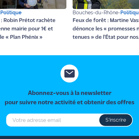
-
Politique
Bouches-du-Rhône
-
Politiq
s : Robin Prétot rachète
Feux de forêt : Martine Vas
ienne mairie pour 1€ et
dénonce les « promesses 
le « Plan Phénix »
tenues » de l'État pour nos
secours
Abonnez-vous à la newsletter
pour suivre notre activité et obtenir des offres
S‘inscrire