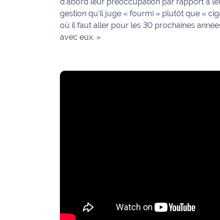
d’abord leur préoccupation par rapport à leu
gestion qu'il juge « fourmi » plutôt que « ciga
Ecouter
où il faut aller pour les 30 prochaines ann
et voir
avec eux. »
Maritima
Qui
sommes
nous ?
Devenir
annonceur
Recrutement
Mention
légales
Conditions
générales
d'utilisation du