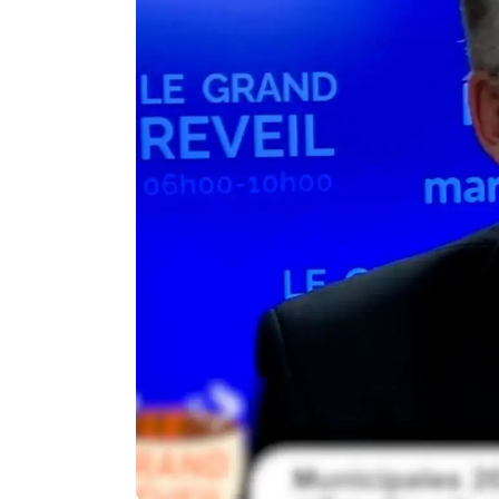
Agenda
Faits
divers
Sports
Société
Culture
Économie
Éducation
Emploi
Environnement