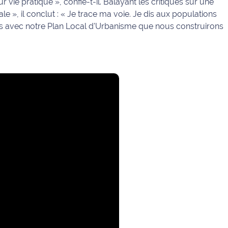
r vie pratique »
, confie-t-il. Balayant les critiques sur une
le », il conclut :
« Je trace ma voie. Je dis aux populations
ées avec notre Plan Local d'Urbanisme que nous construirons