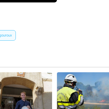
igouroux