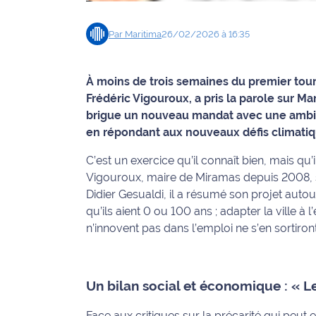
Info
Par
Maritima
26/02/2026 à 16:35
route
Justice
À moins de trois semaines du premier tour
Frédéric Vigouroux, a pris la parole sur Mar
Loisirs
brigue un nouveau mandat avec une ambition
en répondant aux nouveaux défis climatique
Météo
C’est un exercice qu’il connaît bien, mais qu
Politique
Vigouroux, maire de Miramas depuis 2008, so
Didier Gesualdi, il a résumé son projet autou
Santé
qu’ils aient 0 ou 100 ans ; adapter la ville à
n’innovent pas dans l’emploi ne s’en sortiron
Social
Transport
Un bilan social et économique : « Le
National
Face aux critiques sur la précarité qui peut 