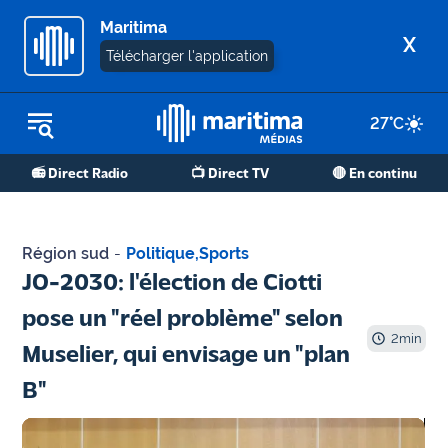
Maritima
X
Télécharger l'application
27
°C
REPLAY RADIO
📻 Direct Radio
📺 Direct TV
🔴 En continu
REPLAY TV
ÉCOUTER LES PODCASTS
Région sud
-
Politique
,
Sports
Martigues
JO-2030: l'élection de Ciotti
- Etang
pose un "réel problème" selon
de Berre
2
min
Muselier, qui envisage un "plan
Marseille
B"
- Aix
OM