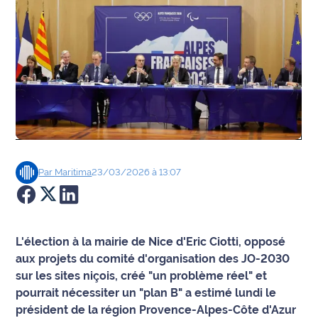
Agenda
Faits
divers
Sports
Société
Par
Maritima
23/03/2026 à 13:07
Culture
Économie
L'élection à la mairie de Nice d'Eric Ciotti, opposé
Éducation
aux projets du comité d'organisation des JO-2030
sur les sites niçois, créé "un problème réel" et
Emploi
pourrait nécessiter un "plan B" a estimé lundi le
président de la région Provence-Alpes-Côte d'Azur
Environnement