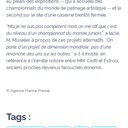
au palais des expositions -- qui a accueilli des
rouge
championnats du monde de patinage artistique -- et le
Maritima
second sur le site d'une caserne bientôt fermée.
L'anecdote
"
Moi je ne suis pas compétent mais on me dit que c'est
de Jeff
du niveau d'un championnat du monde juniors"
, a taclé
M. Muselier à propos de ces projets alternatifs. "
On
C'est
parle d'un projet de dimension mondiale, pas d'une
mon
club
revanche des uns sur les autres,
" a-t-il insisté, en
référence à l'inimitié notoire entre MM. Ciotti et Estrosi,
Les
anciens proches devenus farouches ennemis.
Coachs
Maritima
© Agence France-Presse
Bon
plan
sortie
Tags :
Nous
contacter