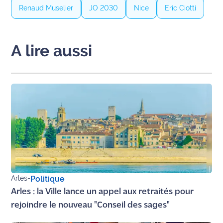
Renaud Muselier
JO 2030
Nice
Eric Ciotti
Ecouter
et voir
Maritima
A lire aussi
Qui
sommes
nous ?
Devenir
annonceur
Recrutement
Mention
légales
Arles
-
Politique
Arles : la Ville lance un appel aux retraités pour
Conditions
rejoindre le nouveau "Conseil des sages"
générales
d'utilisation du