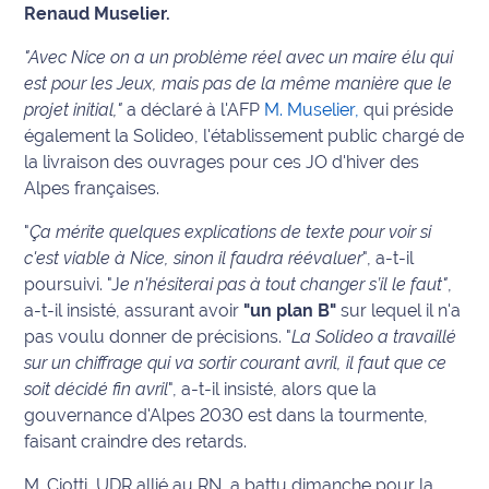
Renaud Muselier.
Info
"Avec Nice on a un problème réel avec un maire élu qui
route
est pour les Jeux, mais pas de la même manière que le
projet initial,"
a déclaré à l'AFP
M. Muselier,
qui préside
Justice
également la Solideo, l'établissement public chargé de
la livraison des ouvrages pour ces JO d'hiver des
Loisirs
Alpes françaises.
Météo
"
Ça mérite quelques explications de texte pour voir si
c'est viable à Nice, sinon il faudra réévaluer
", a-t-il
Politique
poursuivi. "J
e n'hésiterai pas à tout changer s’il le faut"
,
a-t-il insisté, assurant avoir
"un plan B"
sur lequel il n'a
Santé
pas voulu donner de précisions. "
La Solideo a travaillé
sur un chiffrage qui va sortir courant avril, il faut que ce
Social
soit décidé fin avril
", a-t-il insisté, alors que la
gouvernance d'Alpes 2030 est dans la tourmente,
Transport
faisant craindre des retards.
National
M. Ciotti, UDR allié au RN, a battu dimanche pour la