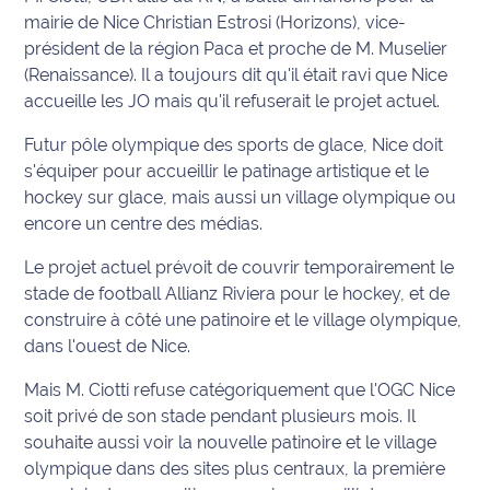
mairie de Nice Christian Estrosi (Horizons), vice-
International
président de la région Paca et proche de M. Muselier
(Renaissance). Il a toujours dit qu'il était ravi que Nice
Défense
accueille les JO mais qu'il refuserait le projet actuel.
Municipales
Futur pôle olympique des sports de glace, Nice doit
2026
s'équiper pour accueillir le patinage artistique et le
hockey sur glace, mais aussi un village olympique ou
Contenus
encore un centre des médias.
Partenaires
Le projet actuel prévoit de couvrir temporairement le
L'invité(e)
stade de football Allianz Riviera pour le hockey, et de
de la
construire à côté une patinoire et le village olympique,
rédaction
dans l'ouest de Nice.
Coup de
Mais M. Ciotti refuse catégoriquement que l'OGC Nice
coeur
soit privé de son stade pendant plusieurs mois. Il
Maritima
souhaite aussi voir la nouvelle patinoire et le village
olympique dans des sites plus centraux, la première
Fil