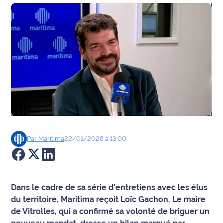
Agenda
Faits
divers
Sports
Société
Culture
Par
Maritima
22/01/2026 à 13:00
Économie
Éducation
Dans le cadre de sa série d’entretiens avec les élus
Emploi
du territoire, Maritima reçoit Loïc Gachon. Le maire
de Vitrolles, qui a confirmé sa volonté de briguer un
Environnement