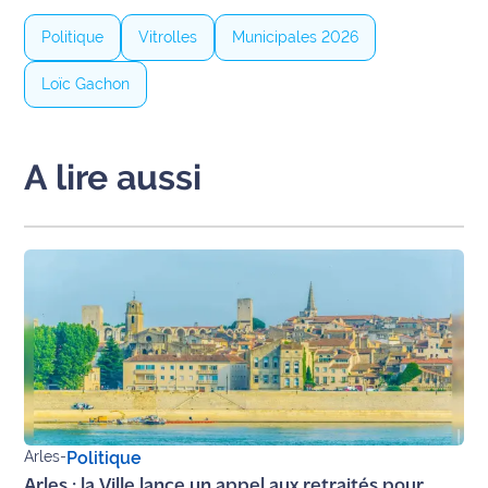
Politique
Vitrolles
Municipales 2026
Loïc Gachon
A lire aussi
Arles
-
Politique
Arles : la Ville lance un appel aux retraités pour