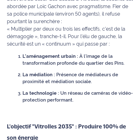
rouge
abordée par Loïc Gachon avec pragmatisme. Fier de
Maritima
sa police municipale (environ 50 agents), il refuse
pourtant la surenchère :
L'anecdote
« Multiplier par deux ou trois les effectifs, c’est de la
de Jeff
démagogie »
, tranche-t-il. Pour l’élu de gauche, la
sécurité est un « continuum » qui passe par :
C'est
mon
L’aménagement urbain :
À l’image de la
club
transformation profonde du quartier des Pins.
Les
La médiation :
Présence de médiateurs de
Coachs
proximité et médiation sociale.
Maritima
La technologie :
Un réseau de caméras de vidéo-
protection performant.
Bon
plan
sortie
L'objectif "Vitrolles 2035" : Produire 100% de
Nous
contacter
son énergie