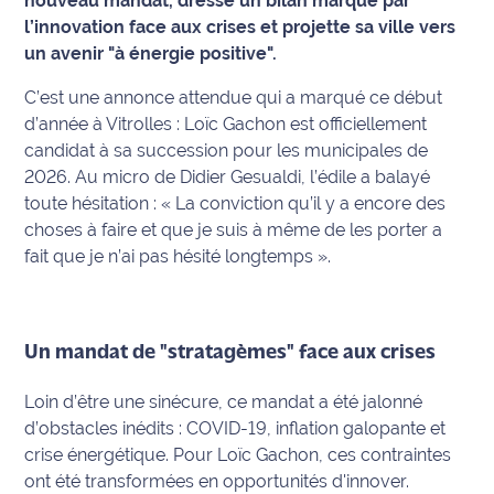
nouveau mandat, dresse un bilan marqué par
l’innovation face aux crises et projette sa ville vers
Info
un avenir "à énergie positive".
route
C’est une annonce attendue qui a marqué ce début
Justice
d’année à Vitrolles : Loïc Gachon est officiellement
candidat à sa succession pour les municipales de
Loisirs
2026. Au micro de Didier Gesualdi, l’édile a balayé
toute hésitation :
« La conviction qu’il y a encore des
Météo
choses à faire et que je suis à même de les porter a
fait que je n’ai pas hésité longtemps »
.
Politique
Santé
Un mandat de "stratagèmes" face aux crises
Social
Loin d’être une sinécure, ce mandat a été jalonné
Transport
d’obstacles inédits : COVID-19, inflation galopante et
crise énergétique. Pour Loïc Gachon, ces contraintes
National
ont été transformées en opportunités d'innover.