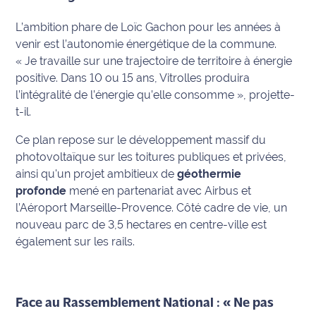
Ecouter
L’ambition phare de Loïc Gachon pour les années à
et voir
venir est l’autonomie énergétique de la commune.
Maritima
« Je travaille sur une trajectoire de territoire à énergie
positive. Dans 10 ou 15 ans, Vitrolles produira
Qui
l’intégralité de l’énergie qu’elle consomme »
, projette-
sommes
t-il.
nous ?
Ce plan repose sur le développement massif du
Devenir
photovoltaïque sur les toitures publiques et privées,
annonceur
ainsi qu'un projet ambitieux de
géothermie
profonde
mené en partenariat avec Airbus et
Recrutement
l’Aéroport Marseille-Provence. Côté cadre de vie, un
nouveau parc de 3,5 hectares en centre-ville est
Mention
également sur les rails.
légales
Conditions
générales
Face au Rassemblement National : « Ne pas
d'utilisation du