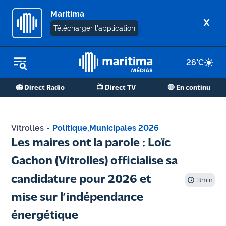
Maritima
X
Télécharger l'application
26
°C
REPLAY RADIO
📻 Direct Radio
📺 Direct TV
🔴 En continu
REPLAY TV
ÉCOUTER LES PODCASTS
Vitrolles
-
Politique
,
Municipales 2026
Martigues
Les maires ont la parole : Loïc
- Etang
Gachon (Vitrolles) officialise sa
de Berre
candidature pour 2026 et
3
min
Marseille
mise sur l’indépendance
- Aix
énergétique
OM