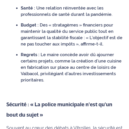
International
Santé :
Une relation réinventée avec les
professionnels de santé durant la pandémie.
Défense
Budget :
Des « stratagèmes » financiers pour
maintenir la qualité du service public tout en
Municipales
garantissant la stabilité fiscale :
« L’objectif est de
2026
ne pas toucher aux impôts »
, affirme-t-il.
Contenus
Regrets :
Le maire concède avoir dû ajourner
Partenaires
certains projets, comme la création d'une cuisine
en fabrication sur place au centre de loisirs de
L'invité(e)
Valbacol, privilégiant d'autres investissements
de la
prioritaires.
rédaction
Coup de
Sécurité : « La police municipale n'est qu'un
coeur
Maritima
bout du sujet »
Fil
Souvent au cœur des débats à Vitrolles, la sécurité est