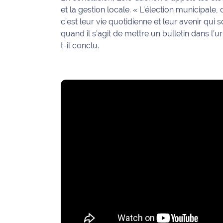
et la gestion locale.
« L’élection municipale, 
Ecouter
c’est leur vie quotidienne et leur avenir qui 
et voir
quand il s’agit de mettre un bulletin dans l’
Maritima
t-il conclu.
Qui
sommes
nous ?
Devenir
annonceur
Recrutement
Mention
légales
Conditions
générales
d'utilisation du