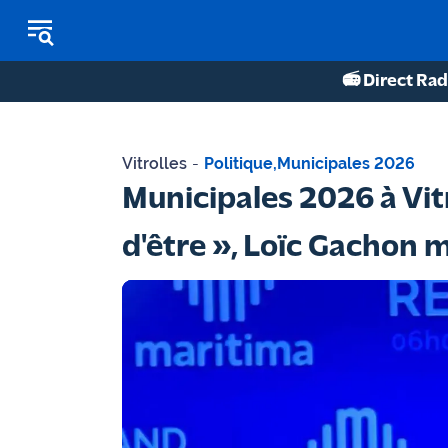
📻 Direct Rad
REPLAY RADIO
Vitrolles
-
Politique
,
Municipales 2026
REPLAY TV
Municipales 2026 à Vitr
ÉCOUTER LES PODCASTS
d'être », Loïc Gachon m
Martigues
- Etang
de Berre
Marseille
- Aix
OM