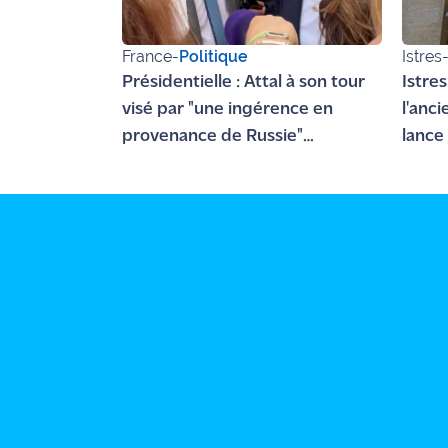
France
-
Politique
Istres
Présidentielle : Attal à son tour
Istre
visé par "une ingérence en
l'anc
provenance de Russie"
lance 
(entourage)