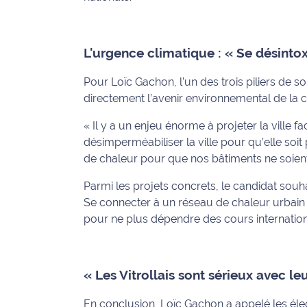
rouge
Maritima
L'anecdote
L'urgence climatique : « Se désinto
de Jeff
Pour Loïc Gachon, l’un des trois piliers de
C'est
directement l’avenir environnemental de l
mon
« Il y a un enjeu énorme à projeter la ville
club
désimperméabiliser la ville pour qu’elle soit p
de chaleur pour que nos bâtiments ne soient
Les
Coachs
Parmi les projets concrets, le candidat souh
Maritima
Se connecter à un réseau de chaleur urbain
pour ne plus dépendre des cours internation
Bon
plan
sortie
« Les Vitrollais sont sérieux avec leu
Nous
contacter
En conclusion, Loïc Gachon a appelé les élect