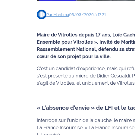
Info
Par
Maritima
05/03/2026 à 17:21
route
Justice
Maire de Vitrolles depuis 17 ans, Loïc Gac
Ensemble pour Vitrolles ». Invité de Mariti
Loisirs
Rassemblement National, défendu sa straté
cœur de son projet pour la ville.
Météo
C’est un candidat d’expérience, mais qui ref
Politique
s’est présenté au micro de Didier Gesualdi. Po
s'agit de Vitrolles, et uniquement de Vitrolles
Santé
Social
« L'absence d'envie » de LFI et le t
Transport
Interrogé sur l’union de la gauche, le maire
La France Insoumise.
« La France Insoumise n
National
t-il précisé.