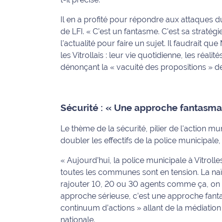
International
Il en a profité pour répondre aux attaques du
de LFI.
« C’est un fantasme. C’est sa stratégie
Défense
l’actualité pour faire un sujet. Il faudrait q
les Vitrollais : leur vie quotidienne, les réalité
Municipales
dénonçant la
« vacuité des propositions »
de
2026
Contenus
Partenaires
Sécurité : « Une approche fantasm
L'invité(e)
Le thème de la sécurité, pilier de l'action mu
de la
doubler les effectifs de la police municipale
rédaction
« Aujourd’hui, la police municipale à Vitrolle
Coup de
toutes les communes sont en tension. La naïv
coeur
rajouter 10, 20 ou 30 agents comme ça, on v
Maritima
approche sérieuse, c’est une approche fan
continuum d’actions »
allant de la médiation 
Fil
nationale.