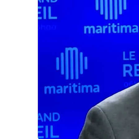
Agenda
Faits
divers
Sports
Société
Culture
Économie
Éducation
Emploi
Environnement