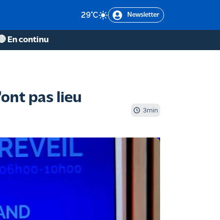
29
°C
Newsletter
🔴 En continu
'ont pas lieu
3
min