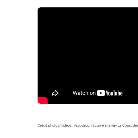
Ecouter
et voir
Maritima
Qui
sommes
nous ?
Devenir
annonceur
Recrutement
Mention
légales
Conditions
Crédit photos/vidéos : Association Sourire à la vie/La Cours d
générales
d'utilisation du