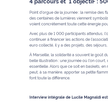
4 parcours et 1 objectiF : 
rouge
Maritima
Point d’orgue de la journée : la remise des
L'anecdote
des centaines de lumières viennent symboliser 
de Jeff
voient concrètement toute cette énergie pou
Avec plus de 1 000 participants attendus, l’o
C'est
continuer à financer les actions de l’associati
mon
club
euro collecté, il y a des projets, des séjour
À Marseille, la solidarité a souvent le goût d
Les
belle illustration : une journée où l’on cour
Coachs
essentielle. Alors que ce soit en baskets, 
Maritima
peut, à sa manière, apporter sa petite flamme
Bon
font toute la différence.
plan
sortie
Interview intégrale de Lucile Magnaldi es
Nous
contacter