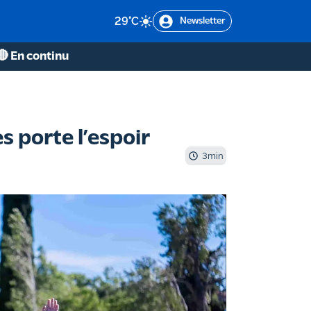
29
°C
Newsletter
🔴 En continu
s porte l’espoir
3
min