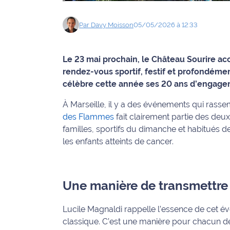
Info
Par
Davy
Moisson
05/05/2026 à 12:33
route
Justice
Le 23 mai prochain, le Château Sourire ac
rendez-vous sportif, festif et profondément
Loisirs
célèbre cette année ses 20 ans d’engagem
Météo
À Marseille, il y a des événements qui rasse
des Flammes
fait clairement partie des deu
Politique
familles, sportifs du dimanche et habitués d
les enfants atteints de cancer.
Santé
Social
Une manière de transmettre
Transport
Lucile Magnaldi rappelle l’essence de cet 
National
classique. C’est une manière pour chacun d