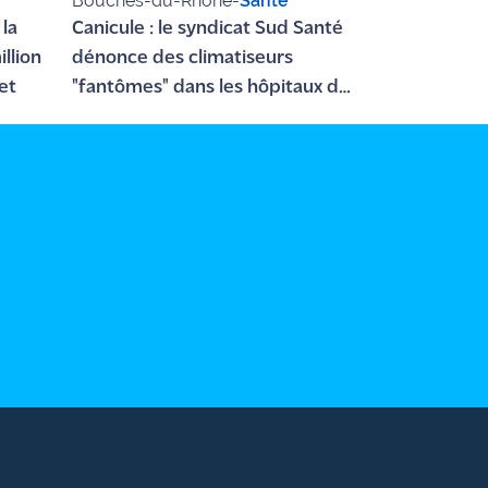
Bouches-du-Rhône
-
Santé
 la
Canicule : le syndicat Sud Santé
llion
dénonce des climatiseurs
et
"fantômes" dans les hôpitaux du
13