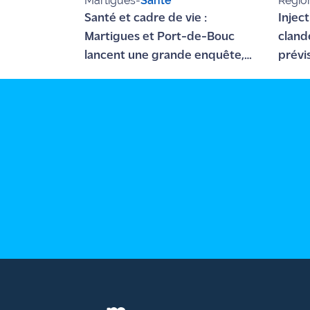
Martigues
-
Santé
Régio
Santé et cadre de vie :
Injec
Martigues et Port-de-Bouc
cland
lancent une grande enquête,
prévis
votre avis compte !
Chris
décès