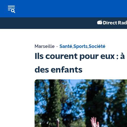
📻 Direct Rad
REPLAY RADIO
Marseille
-
Santé
,
Sports
,
Société
REPLAY TV
Ils courent pour eux : 
ÉCOUTER LES PODCASTS
des enfants
Martigues
- Etang
de Berre
Marseille
- Aix
OM