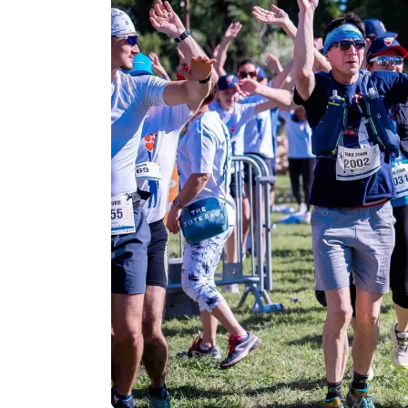
Agenda
Faits
divers
Sports
Société
Culture
Économie
Éducation
Emploi
Environnement