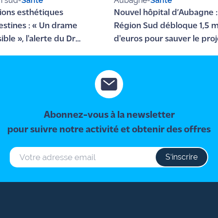
n sud
-
Santé
Aubagne
-
Santé
tions esthétiques
Nouvel hôpital d’Aubagne :
estines : « Un drame
Région Sud débloque 1,5 mi
ible », l'alerte du Dr
d'euros pour sauver le proj
tophe Desouches après le
 d'une jeune femme à Nice
Abonnez-vous à la newsletter
pour suivre notre activité et obtenir des offres
S‘inscrire