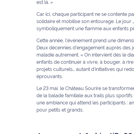
est là. »
International
Car ici, chaque participant ne se contente pa
Défense
solidaire et mobilise son entourage. Le jour 
symboliquement une flamme aux enfants pré
Municipales
Cette année, l’événement prend une dimension 
2026
Deux décennies d’engagement auprès des jeu
maladie autrement. « On intervient dès le d
Contenus
Partenaires
enfants de continuer à vivre, à bouger, à rire
projets culturels… autant d’initiatives qui 
L'invité(e)
éprouvants.
de la
Le 23 mai, le Château Sourire se transformer
rédaction
de la balade familiale aux trails plus sportifs 
Coup de
une ambiance qui attend les participants : an
coeur
pour petits et grands.
Maritima
Fil