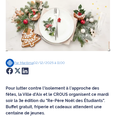
Agenda
Faits
divers
Sports
Société
Par
Maritima
02/12/2025 à 11:00
Culture
Économie
Pour lutter contre l'isolement à l'approche des
Éducation
fêtes, la Ville d'Aix et le CROUS organisent ce mardi
soir la 3e édition du "Re-Père Noël des Étudiants".
Emploi
Buffet gratuit, friperie et cadeaux attendent une
centaine de jeunes.
Environnement