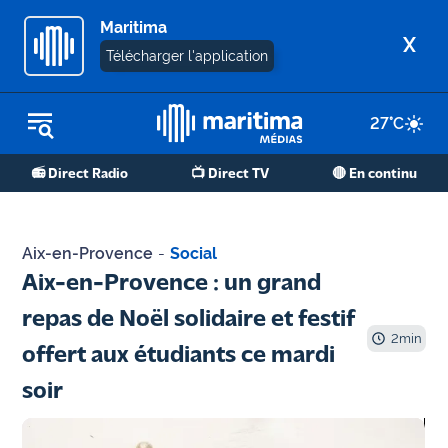
Maritima
X
Télécharger l'application
27
°C
REPLAY RADIO
📻 Direct Radio
📺 Direct TV
🔴 En continu
REPLAY TV
ÉCOUTER LES PODCASTS
Aix-en-Provence
-
Social
Martigues
Aix-en-Provence : un grand
- Etang
repas de Noël solidaire et festif
de Berre
2
min
offert aux étudiants ce mardi
Marseille
soir
- Aix
OM