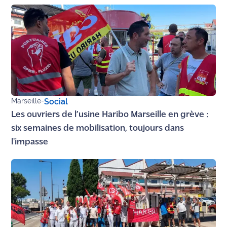
Ecouter
et voir
Maritima
Qui
sommes
nous ?
Marseille
-
Social
Devenir
Les ouvriers de l’usine Haribo Marseille en grève :
annonceur
six semaines de mobilisation, toujours dans
l'impasse
Recrutement
Mention
légales
Conditions
générales
d'utilisation du