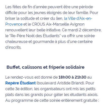
Les fêtes de fin d'année peuvent être une période
Info
difficile pour les jeunes éloignés de leur famille. Pour
route
briser la solitude et créer du lien,
la Ville d'Aix-en-
Provence
et le CROUS Aix-Marseille Avignon
Justice
renouvellent leur belle initiative. Ce mardi 2 décembre,
le "Re-Père Noël des Étudiants" va offrir une soirée
Loisirs
chaleureuse et gourmande à plus d'une centaine
d'inscrits.
Météo
Politique
Buffet, calissons et friperie solidaire
Santé
Le rendez-vous est donné de
18h00 à 21h30
au
Social
Repère Étudiant
(boulevard Aristide Briand). Pour
cette 3e édition, les organisateurs ont mis les petits
Transport
plats dans les grands pour gâter les étudiants aixois.
Au programme de cette soirée entièrement gratuite :
National