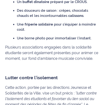
Un
buffet dînatoire
préparé par le CROUS.
International
Des douceurs de saison : crêpes, chocolats
chauds et les incontournables
calissons
.
Défense
Une
friperie solidaire
pour s'équiper à moindre
Municipales
coût.
2026
Une borne photo pour immortaliser l'instant.
Contenus
Plusieurs associations engagées dans la solidarité
Partenaires
étudiante seront également présentes pour animer ce
moment, sur fond d'ambiance musicale conviviale.
L'invité(e)
de la
rédaction
Lutter contre l'isolement
Coup de
coeur
Cette action, portée par les directions Jeunesse et
Maritima
Solidarités de la Ville, vise un but précis :
"lutter contre
l’isolement des étudiants et favoriser du lien social au
Fil
moment des périodes de fêtes de fin d’année"
. Le