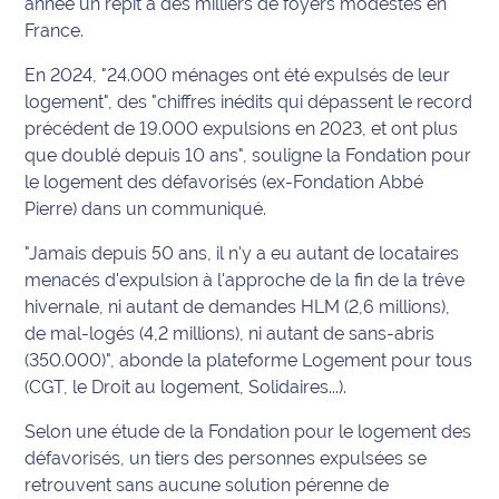
année un répit à des milliers de foyers modestes en
France.
Info
route
En 2024, "24.000 ménages ont été expulsés de leur
logement", des "chiffres inédits qui dépassent le record
Justice
précédent de 19.000 expulsions en 2023, et ont plus
que doublé depuis 10 ans", souligne la Fondation pour
Loisirs
le logement des défavorisés (ex-Fondation Abbé
Pierre) dans un communiqué.
Météo
"Jamais depuis 50 ans, il n'y a eu autant de locataires
Politique
menacés d'expulsion à l'approche de la fin de la trêve
hivernale, ni autant de demandes HLM (2,6 millions),
Santé
de mal-logés (4,2 millions), ni autant de sans-abris
(350.000)", abonde la plateforme Logement pour tous
Social
(CGT, le Droit au logement, Solidaires...).
Transport
Selon une étude de la Fondation pour le logement des
défavorisés, un tiers des personnes expulsées se
National
retrouvent sans aucune solution pérenne de