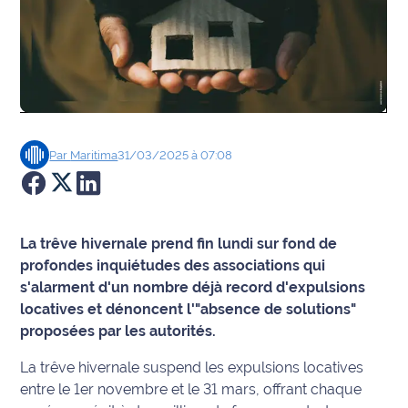
Agenda
Faits
divers
Sports
Par
Maritima
31/03/2025 à 07:08
Société
Culture
La trêve hivernale prend fin lundi sur fond de
profondes inquiétudes des associations qui
Économie
s'alarment d'un nombre déjà record d'expulsions
locatives et dénoncent l'"absence de solutions"
Éducation
proposées par les autorités.
Emploi
La trêve hivernale suspend les expulsions locatives
entre le 1er novembre et le 31 mars, offrant chaque
Environnement