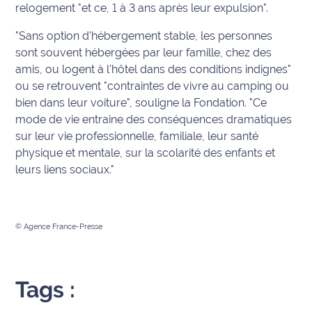
relogement "et ce, 1 à 3 ans après leur expulsion".
International
"Sans option d'hébergement stable, les personnes
Défense
sont souvent hébergées par leur famille, chez des
amis, ou logent à l'hôtel dans des conditions indignes"
Municipales
ou se retrouvent "contraintes de vivre au camping ou
2026
bien dans leur voiture", souligne la Fondation. "Ce
mode de vie entraine des conséquences dramatiques
Contenus
sur leur vie professionnelle, familiale, leur santé
Partenaires
physique et mentale, sur la scolarité des enfants et
leurs liens sociaux."
L'invité(e)
de la
rédaction
© Agence France-Presse
Coup de
coeur
Maritima
Tags :
Fil