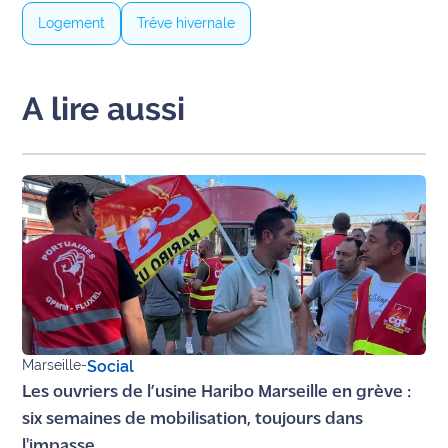
rouge
Logement
Trêve hivernale
Maritima
L'anecdote
de Jeff
A lire aussi
C'est
mon
club
Les
Coachs
Maritima
Bon
plan
sortie
Marseille
-
Social
Les ouvriers de l’usine Haribo Marseille en grève :
Nous
six semaines de mobilisation, toujours dans
contacter
l'impasse