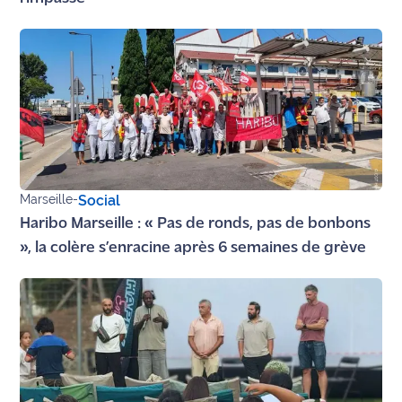
Ecouter
et voir
Maritima
Qui
sommes
nous ?
Devenir
Marseille
-
Social
annonceur
Haribo Marseille : « Pas de ronds, pas de bonbons
», la colère s’enracine après 6 semaines de grève
Recrutement
Mention
légales
Conditions
générales
d'utilisation du