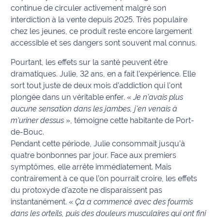
continue de circuler activement malgré son
Info
interdiction à la vente depuis 2025. Très populaire
route
chez les jeunes, ce produit reste encore largement
accessible et ses dangers sont souvent mal connus.
Justice
Pourtant, les effets sur la santé peuvent être
Loisirs
dramatiques. Julie, 32 ans, en a fait l’expérience. Elle
sort tout juste de deux mois d’addiction qui l’ont
Météo
plongée dans un véritable enfer. «
Je n'avais plus
aucune sensation dans les jambes, j'en venais à
Politique
m'uriner
dessus
», témoigne cette habitante de Port-
de-Bouc.
Santé
Pendant cette période, Julie consommait jusqu’à
quatre bonbonnes par jour. Face aux premiers
Social
symptômes, elle arrête immédiatement. Mais
contrairement à ce que l’on pourrait croire, les effets
Transport
du protoxyde d’azote ne disparaissent pas
instantanément. «
Ça a commencé avec des fourmis
National
dans les orteils, puis des douleurs musculaires qui ont fini