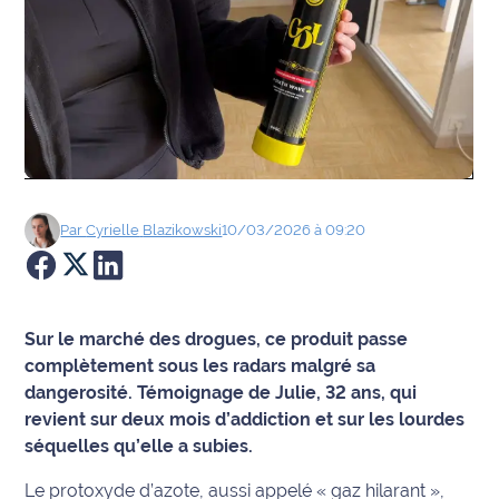
Agenda
Faits
divers
Sports
Société
Par
Cyrielle
Blazikowski
10/03/2026 à 09:20
Culture
Économie
Sur le marché des drogues, ce produit passe
complètement sous les radars malgré sa
Éducation
dangerosité. Témoignage de Julie, 32 ans, qui
revient sur deux mois d’addiction et sur les lourdes
Emploi
séquelles qu’elle a subies.
Environnement
Le protoxyde d’azote, aussi appelé « gaz hilarant »,