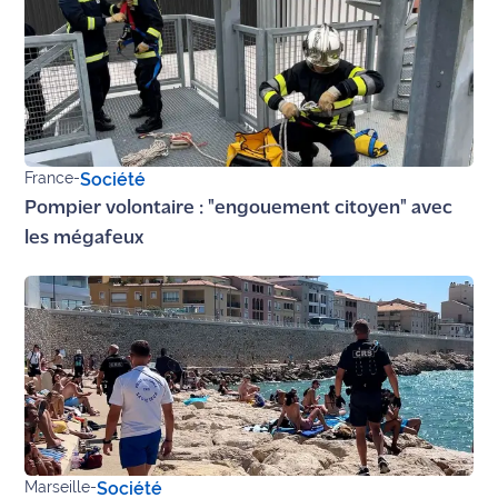
France
-
Société
Pompier volontaire : "engouement citoyen" avec
les mégafeux
Marseille
-
Société