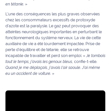
en tétanie.
»
International
L’une des conséquences les plus graves observées
Défense
chez les consommateurs excessifs de protoxyde
d’azote est la paralysie. Le gaz peut provoquer des
Municipales
atteintes neurologiques importantes en perturbant le
2026
fonctionnement du système nerveux. La vie de cette
auxiliaire de vie a été lourdement impactée. Prise de
Contenus
perte d'équilibre et de tétanie, elle se retrouve
Partenaires
incapable de travailler et perd son emploi. «
Je tombais
tout le temps, j'avais les genoux bleus,
confie-t-elle.
L'invité(e)
Quand je me déplaçais, j'avais l'air saoule. J'ai même
de la
eu un accident de voiture.
»
rédaction
Coup de
coeur
Maritima
Fil