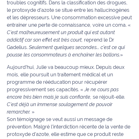
troubles cognitifs. Dans la classification des drogues,
le protoxyde d’azote se situe entre les hallucinogènes
Ecouter
et les dépresseurs. Une consommation excessive peut
et voir
entraîner une perte de connaissance, voire un coma. «
Maritima
C'est malheureusement un produit qui est autant
Qui
addictif car son effet est très court,
reprend le Dr
sommes
Gadelius.
Seulement quelques secondes... c'est ce qui
nous ?
pousse les consommateurs à enchaîner les ballons.
»
Aujourd’hui, Julie va beaucoup mieux. Depuis deux
Devenir
annonceur
mois, elle poursuit un traitement médical et un
programme de rééducation pour récupérer
Recrutement
progressivement ses capacités. «
Je ne cours pas
encore très bien mais je suis confiante,
se réjouit-elle.
Mention
C'est déjà un immense soulagement de pouvoir
légales
remarcher.
»
Son témoignage se veut aussi un message de
Conditions
prévention. Malgré l’interdiction récente de la vente de
générales
protoxyde d’azote, elle estime que ce produit reste
d'utilisation du