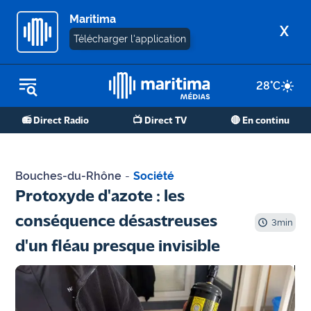
Maritima
X
Télécharger l'application
28
°C
REPLAY RADIO
📻 Direct Radio
📺 Direct TV
🔴 En continu
REPLAY TV
ÉCOUTER LES PODCASTS
Bouches-du-Rhône
-
Société
Martigues
Protoxyde d'azote : les
- Etang
conséquence désastreuses
de Berre
3
min
d'un fléau presque invisible
Marseille
- Aix
OM