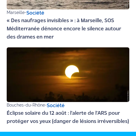
Ecouter
Marseille
-
Société
et voir
« Des naufrages invisibles » : à Marseille, SOS
Maritima
Méditerranée dénonce encore le silence autour
des drames en mer
Qui
sommes
nous ?
Devenir
annonceur
Recrutement
Mention
Bouches-du-Rhône
-
Société
légales
Éclipse solaire du 12 août : l’alerte de l’ARS pour
Conditions
protéger vos yeux (danger de lésions irréversibles)
générales
d'utilisation du