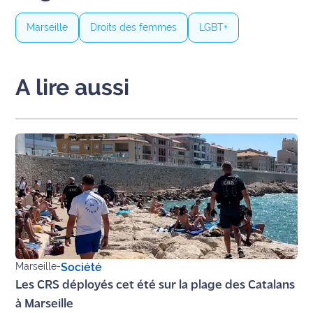
International
Marseille
Droits des femmes
LGBT+
Défense
A lire aussi
Municipales
2026
Contenus
Partenaires
L'invité(e)
de la
rédaction
Coup de
coeur
Marseille
-
Société
Maritima
Les CRS déployés cet été sur la plage des Catalans
Fil
à Marseille