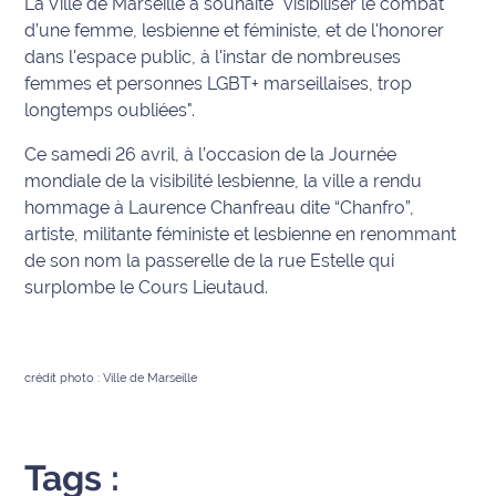
La Ville de Marseille a souhaité "visibiliser le combat
d’une femme, lesbienne et féministe, et de l'honorer
Info
dans l'espace public, à l'instar de nombreuses
route
femmes et personnes LGBT+ marseillaises, trop
longtemps oubliées".
Justice
Ce samedi 26 avril, à l’occasion de la Journée
Loisirs
mondiale de la visibilité lesbienne, la ville a rendu
hommage à Laurence Chanfreau dite “Chanfro”,
Météo
artiste, militante féministe et lesbienne en renommant
de son nom la passerelle de la rue Estelle qui
Politique
surplombe le Cours Lieutaud.
Santé
Social
crédit photo : Ville de Marseille
Transport
Tags :
National