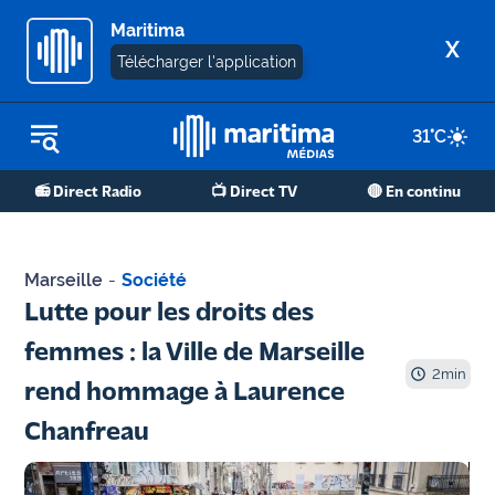
Maritima
X
Télécharger l'application
31
°C
REPLAY RADIO
📻 Direct Radio
📺 Direct TV
🔴 En continu
REPLAY TV
ÉCOUTER LES PODCASTS
Marseille
-
Société
Martigues
Lutte pour les droits des
- Etang
femmes : la Ville de Marseille
de Berre
2
min
rend hommage à Laurence
Marseille
Chanfreau
- Aix
OM