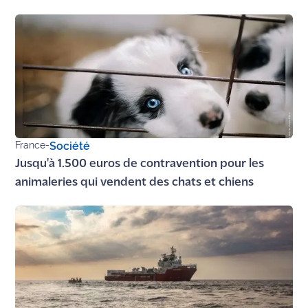
rouge
Maritima
L'anecdote
de Jeff
C'est
mon
club
France
-
Société
Les
Jusqu'à 1.500 euros de contravention pour les
Coachs
animaleries qui vendent des chats et chiens
Maritima
Bon
plan
sortie
Nous
contacter