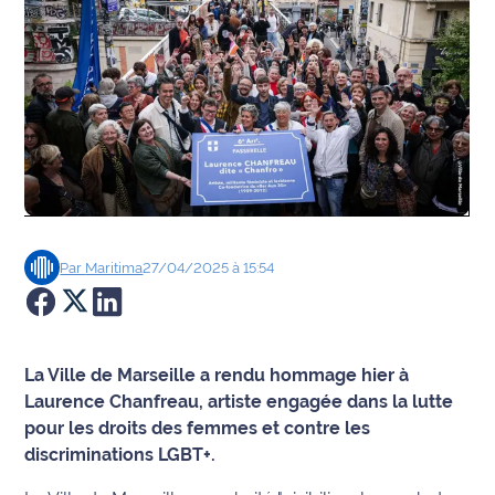
Agenda
Faits
divers
Sports
Société
Par
Maritima
27/04/2025 à 15:54
Culture
Économie
La Ville de Marseille a rendu hommage hier à
Éducation
Laurence Chanfreau, artiste engagée dans la lutte
pour les droits des femmes et contre les
Emploi
discriminations LGBT+.
Environnement