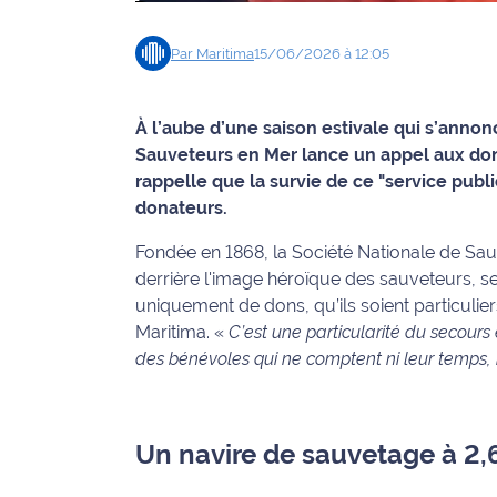
Info
Par
Maritima
15/06/2026 à 12:05
route
Justice
À l’aube d’une saison estivale qui s’annon
Sauveteurs en Mer lance un appel aux dons
Loisirs
rappelle que la survie de ce "service pub
donateurs.
Météo
Fondée en 1868, la Société Nationale de Sau
Politique
derrière l'image héroïque des sauveteurs, s
uniquement de dons, qu’ils soient particulier
Santé
Maritima.
«
C’est une particularité du secours 
des bénévoles qui ne comptent ni leur temps, 
Social
Transport
Un navire de sauvetage à 2,6
National