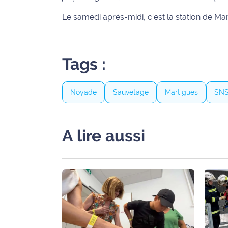
Le samedi après-midi, c'est la station de Ma
Ecouter
et voir
Maritima
Tags :
Qui
sommes
nous ?
Noyade
Sauvetage
Martigues
SNS
Devenir
annonceur
A lire aussi
Recrutement
Mention
légales
Conditions
générales
d'utilisation du