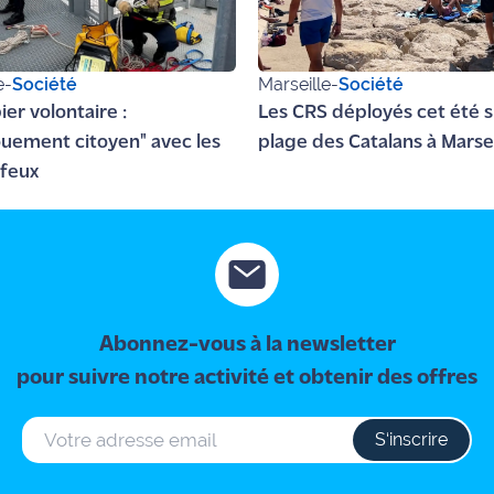
e
-
Société
Marseille
-
Société
er volontaire :
Les CRS déployés cet été s
uement citoyen" avec les
plage des Catalans à Marsei
feux
Abonnez-vous à la newsletter
pour suivre notre activité et obtenir des offres
S‘inscrire