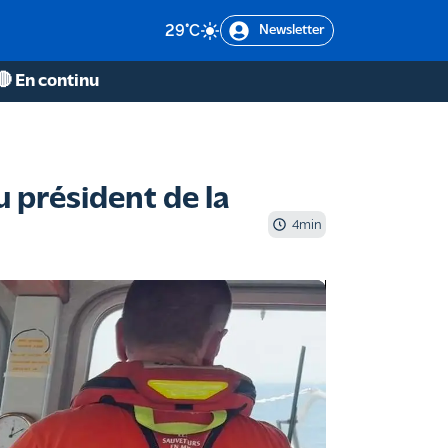
29
°C
Newsletter
🔴 En continu
u président de la
4
min