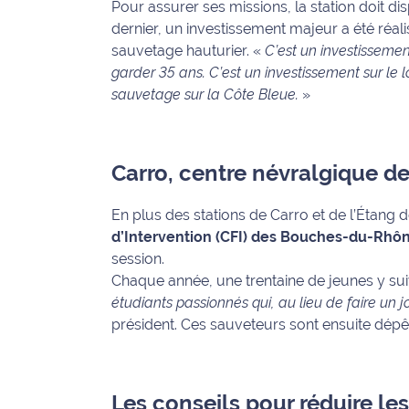
Pour assurer ses missions, la station doit dis
International
dernier, un investissement majeur a été réalis
sauvetage hauturier.
«
C’est un investissemen
Défense
garder 35 ans. C’est un investissement sur le 
sauvetage sur la Côte Bleue.
»
Municipales
2026
Contenus
Carro, centre névralgique de
Partenaires
En plus des stations de Carro et de l’Étang 
L'invité(e)
d’Intervention (CFI) des Bouches-du-Rhô
de la
session.
rédaction
Chaque année, une trentaine de jeunes y su
étudiants passionnés qui, au lieu de faire un j
Coup de
président. Ces sauveteurs sont ensuite dép
coeur
Maritima
Fil
Les conseils pour réduire les