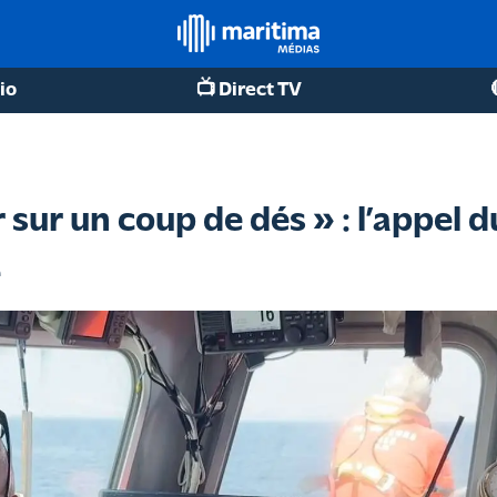
io
📺 Direct TV
sur un coup de dés » : l’appel d
é