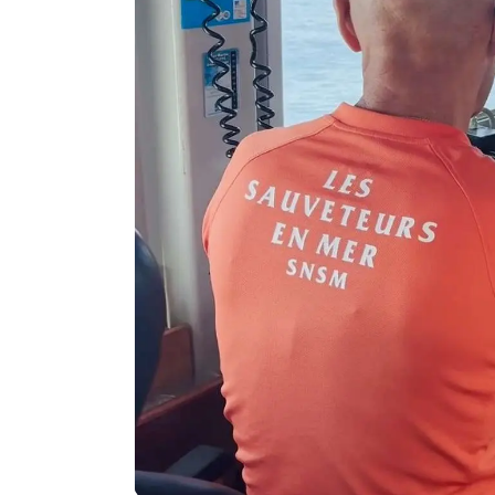
Agenda
Faits
divers
Sports
Société
Culture
Économie
Éducation
Emploi
Environnement