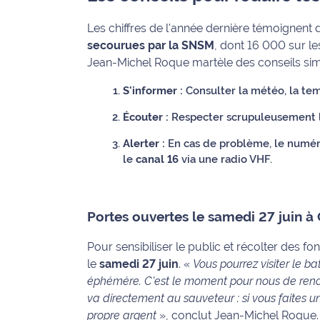
rouge
Maritima
Les chiffres de l'année dernière témoignent 
secourues par la SNSM
, dont 16 000 sur l
L'anecdote
Jean-Michel Roque martèle des conseils sim
de Jeff
S'informer :
Consulter la météo, la te
C'est
mon
Écouter :
Respecter scrupuleusement le
club
Alerter :
En cas de problème, le numér
le
canal 16
via une radio VHF.
Les
Coachs
Maritima
Portes ouvertes le samedi 27 juin à
Bon
plan
Pour sensibiliser le public et récolter des 
sortie
le
samedi 27 juin
.
«
Vous pourrez visiter le b
éphémère. C’est le moment pour nous de rencon
Nous
va directement au sauveteur : si vous faites 
contacter
propre argent
»
, conclut Jean-Michel Roque.