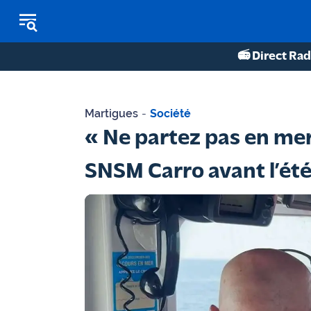
📻 Direct Rad
REPLAY RADIO
Martigues
-
Société
REPLAY TV
« Ne partez pas en mer 
ÉCOUTER LES PODCASTS
SNSM Carro avant l’ét
Martigues
- Etang
de Berre
Marseille
- Aix
OM