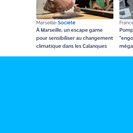
site maritima.fr
Archives
Marseille
-
Société
Franc
À Marseille, un escape game
Pompi
pour sensibiliser au changement
"engo
climatique dans les Calanques
méga