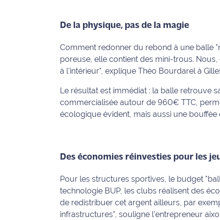
International
De la physique, pas de la magie
Défense
Comment redonner du rebond à une balle "mo
Municipales
poreuse, elle contient des mini-trous. Nous, 
2026
à l'intérieur"
, explique Théo Bourdarel à Gille
Le résultat est immédiat : la balle retrouve s
Contenus
Partenaires
commercialisée autour de 960€ TTC, permet d
écologique évident, mais aussi une bouffée 
L'invité(e)
de la
rédaction
Des économies réinvesties pour les je
Coup de
Pour les structures sportives, le budget "ba
coeur
Maritima
technologie BUP, les clubs réalisent des éc
de redistribuer cet argent ailleurs, par exe
Fil
infrastructures"
, souligne l'entrepreneur aixoi