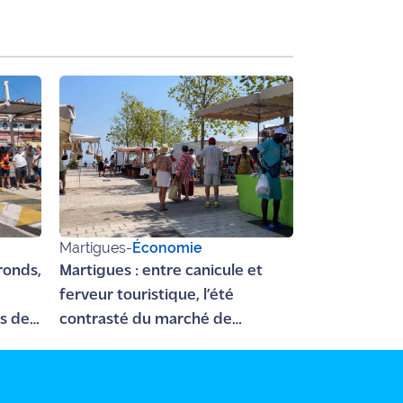
Martigues
-
Économie
 ronds,
Martigues : entre canicule et
e
ferveur touristique, l’été
es de
contrasté du marché de
Jonquières