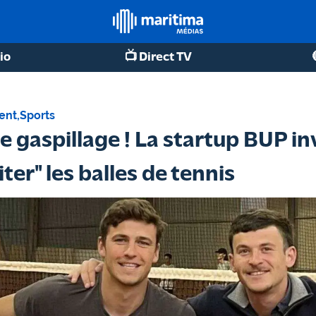
io
📺 Direct TV
ent
,
Sports
le gaspillage ! La startup BUP i
er" les balles de tennis