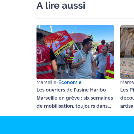
A lire aussi
Ecouter
et voir
Maritima
Qui
sommes
nous ?
Devenir
annonceur
Marseille
-
Économie
Marsei
Recrutement
Les ouvriers de l’usine Haribo
Les Pi
Marseille en grève : six semaines
décou
Mention
légales
de mobilisation, toujours dans
artisa
l'impasse
Caneb
Conditions
générales
d'utilisation du