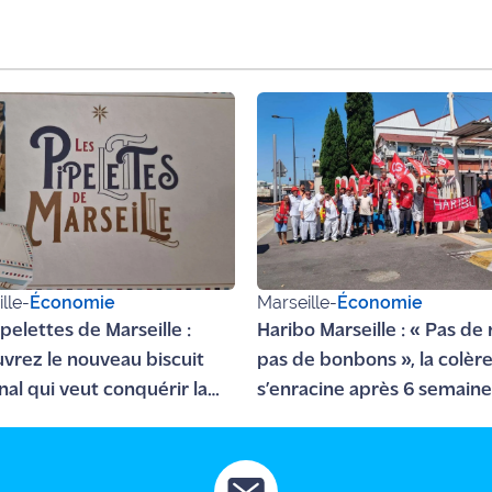
lle
-
Économie
Marseille
-
Économie
pelettes de Marseille :
Haribo Marseille : « Pas de
vrez le nouveau biscuit
pas de bonbons », la colèr
nal qui veut conquérir la
s’enracine après 6 semain
ière
grève