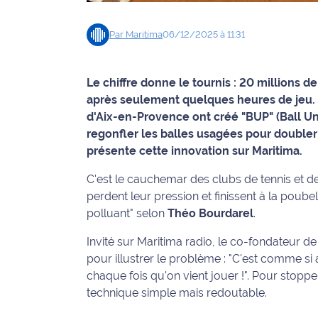
Info
Par
Maritima
06/12/2025 à 11:31
route
Justice
Le chiffre donne le tournis : 20 millions 
après seulement quelques heures de jeu. 
Loisirs
d'Aix-en-Provence ont créé "BUP" (Ball Un
regonfler les balles usagées pour doubler
Météo
présente cette innovation sur Maritima.
Politique
C'est le cauchemar des clubs de tennis et de 
perdent leur pression et finissent à la poubell
Santé
polluant"
selon
Théo Bourdarel
.
Social
Invité sur Maritima radio, le co-fondateur d
pour illustrer le problème :
"C'est comme si a
Transport
chaque fois qu'on vient jouer !"
. Pour stoppe
technique simple mais redoutable.
National