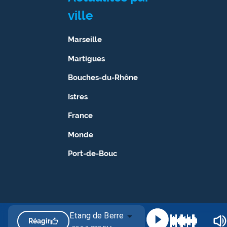
ville
Marseille
Martigues
Bouches-du-Rhône
Istres
France
Monde
Port-de-Bouc
Etang de Berre
Réagir