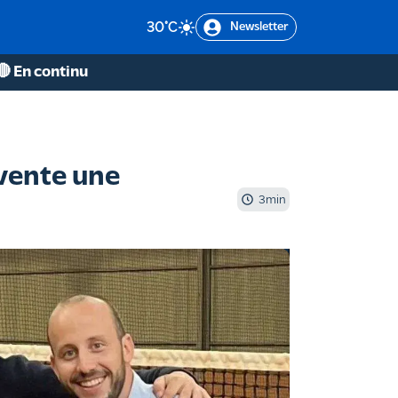
30
°C
Newsletter
🔴 En continu
nvente une
3
min