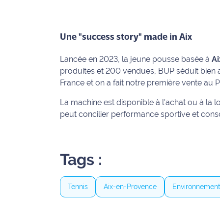
rouge
Maritima
L'anecdote
Une "success story" made in Aix
de Jeff
Lancée en 2023, la jeune pousse basée à
A
C'est
produites et 200 vendues, BUP séduit bien 
mon
France et on a fait notre première vente au P
club
La machine est disponible à l'achat ou à la 
peut concilier performance sportive et consc
Les
Coachs
Maritima
Tags :
Bon
plan
sortie
Tennis
Aix-en-Provence
Environnemen
Nous
contacter