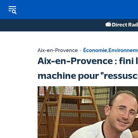
📻 Direct Rad
REPLAY RADIO
Aix-en-Provence
-
Économie
,
Environnem
REPLAY TV
Aix-en-Provence : fini 
ÉCOUTER LES PODCASTS
machine pour "ressuscit
Martigues
- Etang
de Berre
Marseille
- Aix
OM