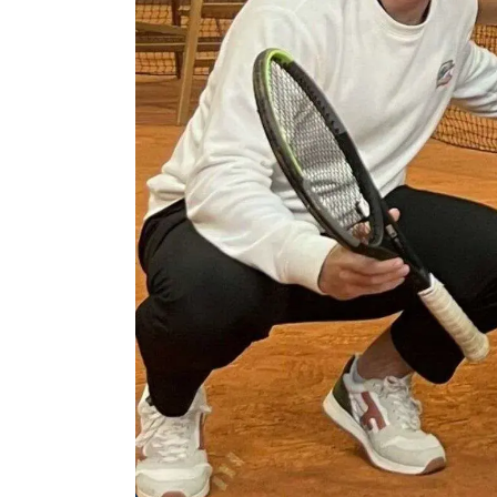
Agenda
Faits
divers
Sports
Société
Culture
Économie
Éducation
Emploi
Environnement