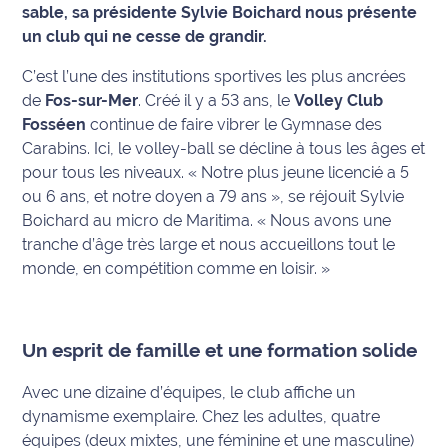
sable, sa présidente Sylvie Boichard nous présente
un club qui ne cesse de grandir.
Info
route
C’est l’une des institutions sportives les plus ancrées
de
Fos-sur-Mer
. Créé il y a 53 ans, le
Volley Club
Justice
Fosséen
continue de faire vibrer le Gymnase des
Carabins. Ici, le volley-ball se décline à tous les âges et
Loisirs
pour tous les niveaux.
« Notre plus jeune licencié a 5
ou 6 ans, et notre doyen a 79 ans »
, se réjouit Sylvie
Météo
Boichard au micro de Maritima.
« Nous avons une
Politique
tranche d’âge très large et nous accueillons tout le
monde, en compétition comme en loisir. »
Santé
Social
Un esprit de famille et une formation solide
Transport
Avec une dizaine d’équipes, le club affiche un
dynamisme exemplaire. Chez les adultes, quatre
National
équipes (deux mixtes, une féminine et une masculine)