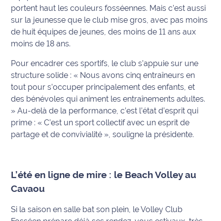
portent haut les couleurs fosséennes. Mais c’est aussi
International
sur la jeunesse que le club mise gros, avec pas moins
de huit équipes de jeunes, des moins de 11 ans aux
Défense
moins de 18 ans.
Municipales
Pour encadrer ces sportifs, le club s’appuie sur une
2026
structure solide :
« Nous avons cinq entraîneurs en
tout pour s’occuper principalement des enfants, et
Contenus
des bénévoles qui animent les entraînements adultes.
Partenaires
»
Au-delà de la performance, c’est l’état d’esprit qui
prime :
« C’est un sport collectif avec un esprit de
L'invité(e)
partage et de convivialité »
, souligne la présidente.
de la
rédaction
Coup de
L’été en ligne de mire : le Beach Volley au
coeur
Cavaou
Maritima
Si la saison en salle bat son plein, le Volley Club
Fil