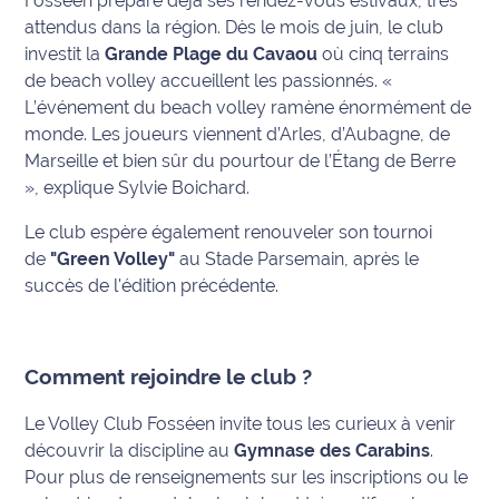
Fosséen prépare déjà ses rendez-vous estivaux, très
rouge
attendus dans la région. Dès le mois de juin, le club
Maritima
investit la
Grande Plage du Cavaou
où cinq terrains
de beach volley accueillent les passionnés.
«
L'anecdote
L’événement du beach volley ramène énormément de
de Jeff
monde. Les joueurs viennent d’Arles, d’Aubagne, de
C'est
Marseille et bien sûr du pourtour de l’Étang de Berre
mon
»
, explique Sylvie Boichard.
club
Le club espère également renouveler son tournoi
de
"Green Volley"
au Stade Parsemain, après le
Les
Coachs
succès de l'édition précédente.
Maritima
Bon
Comment rejoindre le club ?
plan
sortie
Le Volley Club Fosséen invite tous les curieux à venir
découvrir la discipline au
Gymnase des Carabins
.
Nous
Pour plus de renseignements sur les inscriptions ou le
contacter