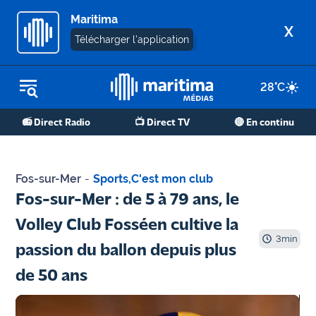
Maritima
X
Télécharger l'application
28
°C
REPLAY RADIO
📻 Direct Radio
📺 Direct TV
🔴 En continu
REPLAY TV
ÉCOUTER LES PODCASTS
Fos-sur-Mer
-
Sports
,
C'est mon club
Martigues
Fos-sur-Mer : de 5 à 79 ans, le
- Etang
Volley Club Fosséen cultive la
de Berre
3
min
passion du ballon depuis plus
Marseille
de 50 ans
- Aix
OM