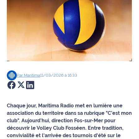
Agenda
Faits
divers
Sports
Société
Par
Maritima
11/03/2026 à 16:33
Culture
Économie
Chaque jour, Maritima Radio met en lumière une
Éducation
association du territoire dans sa rubrique "C’est mon
club". Aujourd’hui, direction Fos-sur-Mer pour
Emploi
découvrir le Volley Club Fosséen. Entre tradition,
convivialité et l'arrivée des tournois d'été sur le
Environnement