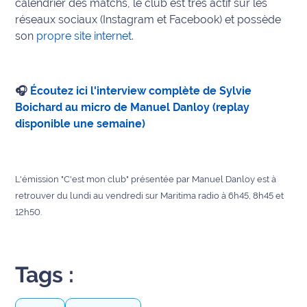
calendrier des matchs, le club est très actif sur les
réseaux sociaux (Instagram et Facebook) et possède
Ecouter
son
propre site internet
.
et voir
Maritima
Qui
🎧
Écoutez ici l'interview complète de Sylvie
sommes
Boichard
au micro de Manuel Danloy (replay
nous ?
disponible une semaine)
Devenir
annonceur
L'émission "C'est mon club" présentée par Manuel Danloy est à
Recrutement
retrouver du lundi au vendredi sur Maritima radio à 6h45, 8h45 et
12h50.
Mention
légales
Tags :
Conditions
générales
d'utilisation du