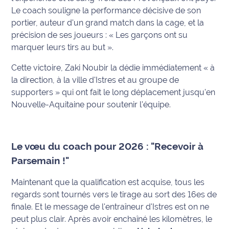
Le coach souligne la performance décisive de son
International
portier, auteur d'un grand match dans la cage, et la
précision de ses joueurs :
« Les garçons ont su
Défense
marquer leurs tirs au but »
.
Municipales
Cette victoire, Zaki Noubir la dédie immédiatement
« à
2026
la direction, à la ville d'Istres et au groupe de
supporters »
qui ont fait le long déplacement jusqu'en
Contenus
Nouvelle-Aquitaine pour soutenir l'équipe.
Partenaires
L'invité(e)
de la
Le vœu du coach pour 2026 : "Recevoir à
rédaction
Parsemain !"
Coup de
Maintenant que la qualification est acquise, tous les
coeur
regards sont tournés vers le tirage au sort des 16es de
Maritima
finale. Et le message de l'entraîneur d'Istres est on ne
peut plus clair. Après avoir enchaîné les kilomètres, le
Fil