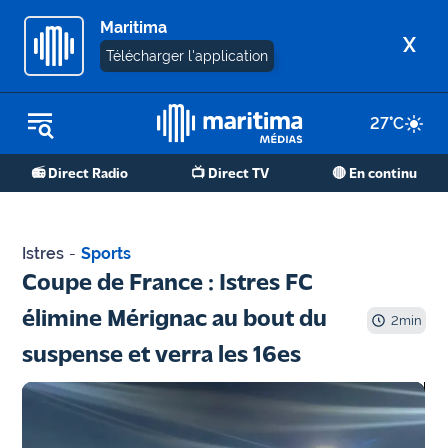
Maritima
X
Télécharger l'application
27
°C
REPLAY RADIO
📻 Direct Radio
📺 Direct TV
🔴 En continu
REPLAY TV
ÉCOUTER LES PODCASTS
Istres
-
Sports
Martigues
Coupe de France : Istres FC
- Etang
élimine Mérignac au bout du
de Berre
2
min
suspense et verra les 16es
Marseille
- Aix
OM