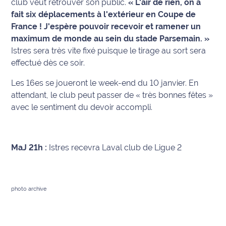
club veut retrouver son public.
« L'air de rien, on a
rouge
fait six déplacements à l'extérieur en Coupe de
Maritima
France ! J'espère pouvoir recevoir et ramener un
L'anecdote
maximum de monde au sein du stade Parsemain. »
de Jeff
Istres sera très vite fixé puisque le tirage au sort sera
effectué dès ce soir.
C'est
Les 16es se joueront le week-end du 10 janvier. En
mon
club
attendant, le club peut passer de
« très bonnes fêtes »
avec le sentiment du devoir accompli.
Les
Coachs
Maritima
MaJ 21h :
Istres recevra Laval club de Ligue 2
Bon
plan
sortie
photo archive
Nous
contacter