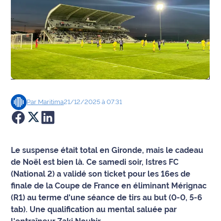
Agenda
Faits
divers
Sports
Société
Par
Maritima
21/12/2025 à 07:31
Culture
Économie
Le suspense était total en Gironde, mais le cadeau
de Noël est bien là. Ce samedi soir, Istres FC
Éducation
(National 2) a validé son ticket pour les 16es de
finale de la Coupe de France en éliminant Mérignac
Emploi
(R1) au terme d'une séance de tirs au but (0-0, 5-6
tab). Une qualification au mental saluée par
Environnement