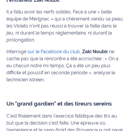
l'entraîneur Zaki Noubir.
Info
Il a fallu avoir les nerfs solides. Face à une
« belle
route
équipe de Mérignac »
qui a chèrement vendu sa peau,
les Violets n'ont pas réussi à trouver la faille dans le
Justice
jeu, ni durant le temps réglementaire, ni durant la
prolongation.
Loisirs
Interrogé
sur le Facebook du club
,
Zaki Noubir
ne
Météo
cache pas que la rencontre a été accrochée :
« On a
eu chacun notre mi-temps. Ça a été un peu plus
Politique
difficile et poussif en seconde période »
, analyse le
technicien istréen.
Santé
Social
Un "grand gardien" et des tireurs sereins
Transport
C'est finalement dans l'exercice fatidique des tirs au
but que la décision s'est faite. Une épreuve où
National
l'expérience et le sang-froid des Provençaux ont payé.