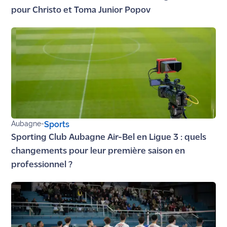
site maritima.fr
pour Christo et Toma Junior Popov
Archives
Aubagne
-
Sports
Sporting Club Aubagne Air-Bel en Ligue 3 : quels
changements pour leur première saison en
professionnel ?