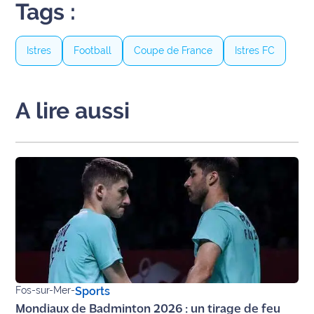
Tags :
Ecouter
et voir
Istres
Football
Coupe de France
Istres FC
Maritima
Qui
A lire aussi
sommes
nous ?
Devenir
annonceur
Recrutement
Mention
légales
Conditions
Fos-sur-Mer
-
Sports
générales
Mondiaux de Badminton 2026 : un tirage de feu
d'utilisation du