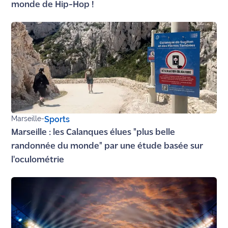
monde de Hip-Hop !
Ecouter
et voir
Maritima
Qui
sommes
nous ?
Devenir
Marseille
-
Sports
annonceur
Marseille : les Calanques élues "plus belle
Recrutement
randonnée du monde" par une étude basée sur
l'oculométrie
Mention
légales
Conditions
générales
d'utilisation du