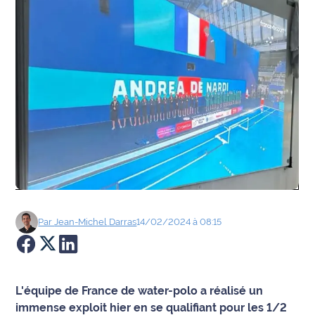
Agenda
Faits
divers
Sports
Société
Culture
Économie
Par
Jean-Michel
Darras
14/02/2024 à 08:15
Éducation
Emploi
L'équipe de France de water-polo a réalisé un
immense exploit hier en se qualifiant pour les 1/2
Environnement