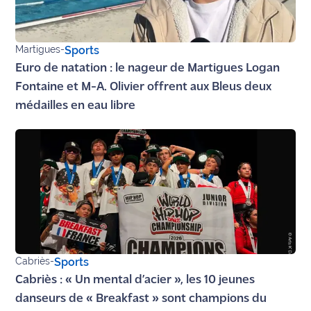
rouge
Maritima
Martigues
-
Sports
L'anecdote
de Jeff
Euro de natation : le nageur de Martigues Logan
Fontaine et M-A. Olivier offrent aux Bleus deux
C'est
médailles en eau libre
mon
club
Les
Coachs
Maritima
Bon
plan
sortie
Cabriès
-
Sports
Cabriès : « Un mental d’acier », les 10 jeunes
Nous
danseurs de « Breakfast » sont champions du
contacter