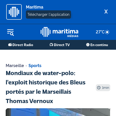
Maritima
X
Télécharger l'application
27
°C
REPLAY RADIO
📻 Direct Radio
📺 Direct TV
🔴 En continu
REPLAY TV
ÉCOUTER LES PODCASTS
Marseille
-
Sports
Martigues
Mondiaux de water-polo:
- Etang
l'exploit historique des Bleus
de Berre
1
min
portés par le Marseillais
Marseille
Thomas Vernoux
- Aix
OM