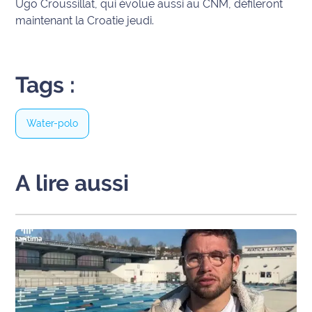
Ugo Croussillat, qui évolue aussi au CNM, défileront
International
maintenant la Croatie jeudi.
Défense
Tags :
Municipales
2026
Water-polo
Contenus
Partenaires
L'invité(e)
A lire aussi
de la
rédaction
Coup de
coeur
Maritima
Fil