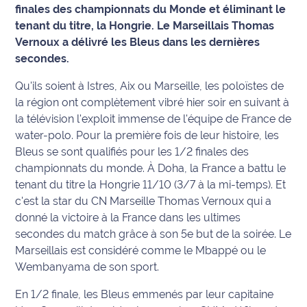
finales des championnats du Monde et éliminant le
Info
tenant du titre, la Hongrie. Le Marseillais Thomas
route
Vernoux a délivré les Bleus dans les dernières
secondes.
Justice
Qu'ils soient à Istres, Aix ou Marseille, les poloïstes de
la région ont complètement vibré hier soir en suivant à
Loisirs
la télévision l'exploit immense de l'équipe de France de
Météo
water-polo. Pour la première fois de leur histoire, les
Bleus se sont qualifiés pour les 1/2 finales des
Politique
championnats du monde. À Doha, la France a battu le
tenant du titre la Hongrie 11/10 (3/7 à la mi-temps). Et
Santé
c'est la star du CN Marseille Thomas Vernoux qui a
donné la victoire à la France dans les ultimes
Social
secondes du match grâce à son 5e but de la soirée. Le
Marseillais est considéré comme le Mbappé ou le
Transport
Wembanyama de son sport.
National
En 1/2 finale, les Bleus emmenés par leur capitaine