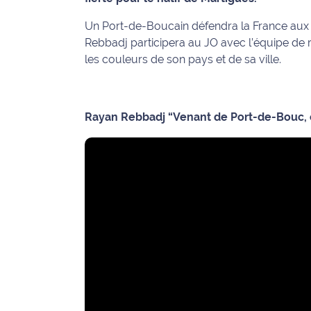
Info
Un Port-de-Boucain défendra la France au
route
Rebbadj participera au JO avec l’équipe de r
les couleurs de son pays et de sa ville.
Justice
Loisirs
Rayan Rebbadj “Venant de Port-de-Bouc, c
Météo
Politique
Santé
Social
Transport
National