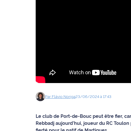
Agenda
Faits
divers
Sports
Société
Culture
Économie
Par
Flávio
Noriga
23/06/2024 à 17:43
Éducation
Emploi
Le club de Port-de-Bouc peut être fier, ca
Rebbadj aujourd’hui, joueur du RC Toulon 
Environnement
fierté pour le natif de Martigues.