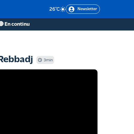
26
°C
Newsletter
🔴 En continu
 Rebbadj
3
min