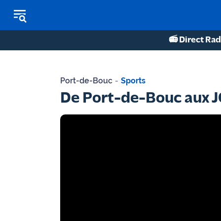
📻 Direct Rad
REPLAY RADIO
Port-de-Bouc
-
Sports
REPLAY TV
De Port-de-Bouc aux J
ÉCOUTER LES PODCASTS
Martigues
- Etang
de Berre
Marseille
- Aix
OM