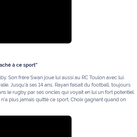
ttaché à ce sport”
rugby. Son frère Swan joue lui aussi au RC Toulon avec lui.
alie. Jusqu’à ses 14 ans, Rayan faisait du football, toujours
ns le rugby par ses oncles qui voyait en lui un fort potentiel.
y et n’a plus jamais quitté ce sport. Choix gagnant quand on