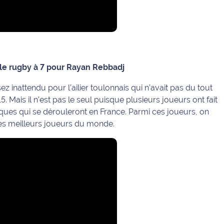
 le rugby à 7 pour Rayan Rebbadj
z inattendu pour l’ailier toulonnais qui n’avait pas du tout
. Mais il n’est pas le seul puisque plusieurs joueurs ont fait
iques qui se dérouleront en France. Parmi ces joueurs, on
es meilleurs joueurs du monde.