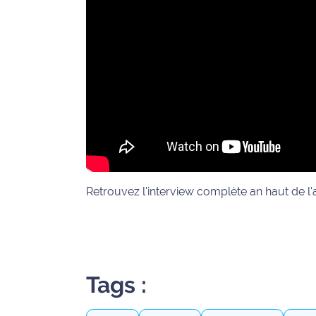
Ecouter
et voir
Maritima
Qui
sommes
nous ?
Devenir
annonceur
Retrouvez l'interview complète an haut de l'a
Recrutement
Mention
légales
Tags :
Conditions
générales
d'utilisation du