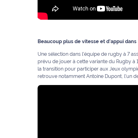
International
Défense
Municipales
Beaucoup plus de vitesse et d’appui dans
2026
Une sélection dans l’équipe de rugby à 7 asse
Contenus
prévu de jouer à cette variante du Rugby à 15
Partenaires
la transition pour participer aux Jeux olymp
retrouve notamment Antoine Dupont, l’un d
L'invité(e)
de la
rédaction
Coup de
coeur
Maritima
Fil