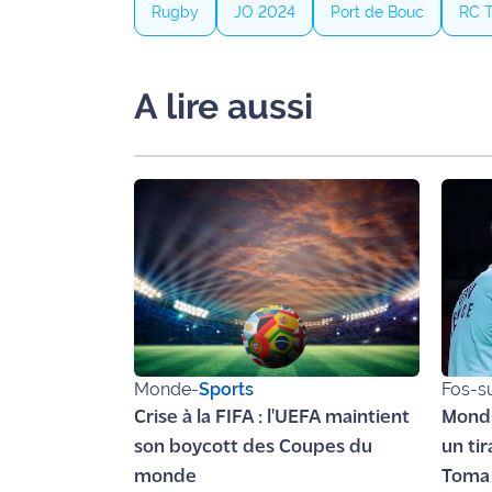
Rugby
JO 2024
Port de Bouc
RC T
site maritima.fr
Archives
A lire aussi
Monde
-
Sports
Fos-s
Crise à la FIFA : l'UEFA maintient
Mondi
son boycott des Coupes du
un ti
monde
Toma 