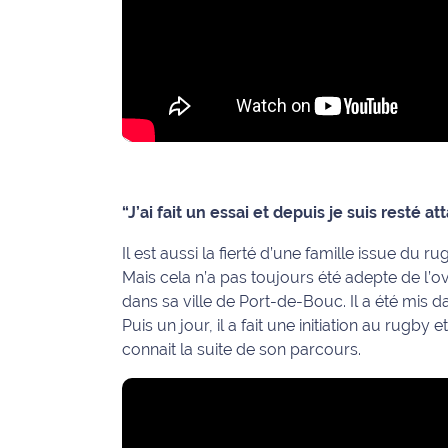
rouge
Maritima
L'anecdote
de Jeff
C'est
mon
club
“J’ai fait un essai et depuis je suis resté a
Les
Il est aussi la fierté d’une famille issue du 
Coachs
Maritima
Mais cela n’a pas toujours été adepte de l’ov
dans sa ville de Port-de-Bouc. Il a été mis da
Bon
Puis un jour, il a fait une initiation au rugb
plan
connait la suite de son parcours.
sortie
Nous
contacter