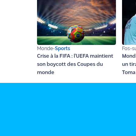
rouge
Maritima
L'anecdote
de Jeff
C'est
Monde
-
Sports
Fos-s
mon
Crise à la FIFA : l'UEFA maintient
Mondi
club
son boycott des Coupes du
un ti
Les
monde
Toma 
Coachs
Maritima
Bon
plan
sortie
Nous
contacter