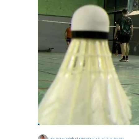
Agenda
Faits
divers
Sports
Société
Culture
Économie
Éducation
Emploi
Environnement