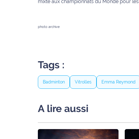
mixte aux championnats du Monde pour les 
International
Défense
photo archive
Municipales
2026
Contenus
Tags :
Partenaires
L'invité(e)
Badminton
Vitrolles
Emma Reymond
de la
rédaction
A lire aussi
Coup de
coeur
Maritima
Fil