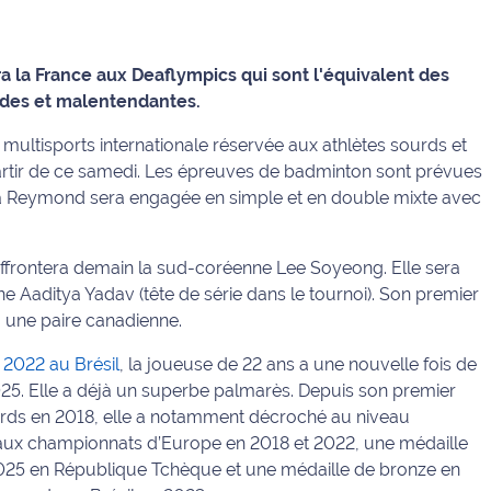
 la France aux Deaflympics qui sont l'équivalent des
des et malentendantes.
multisports internationale réservée aux athlètes sourds et
artir de ce samedi. Les épreuves de badminton sont prévues
ma Reymond sera engagée en simple et en double mixte avec
rontera demain la sud-coréenne Lee Soyeong. Elle sera
ne Aaditya Yadav (tête de série dans le tournoi). Son premier
à une paire canadienne.
 2022 au Brésil
, la joueuse de 22 ans a une nouvelle fois de
5. Elle a déjà un superbe palmarès. Depuis son
p
remier
urds en 2018, elle a notamment décroché au niveau
aux championnats d’Europe en 2018 et 2022, une médaille
025 en République Tchèque
et
une médaille de bronze en