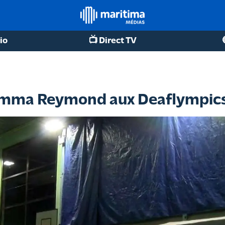
io
📺 Direct TV
e Emma Reymond aux Deaflympic