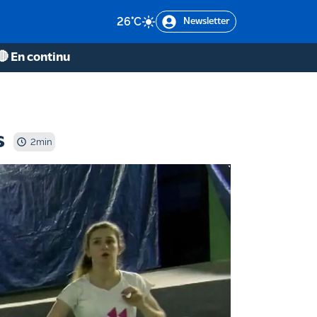
26
°C
Newsletter
🔴 En continu
s
2
min