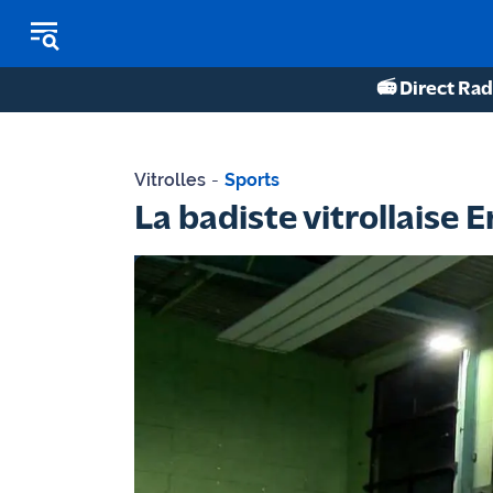
📻 Direct Rad
REPLAY RADIO
Vitrolles
-
Sports
REPLAY TV
La badiste vitrollais
ÉCOUTER LES PODCASTS
Martigues
- Etang
de Berre
Marseille
- Aix
OM