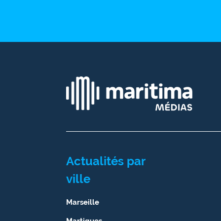
Ecouter
et voir
Maritima
Qui
sommes
nous ?
Devenir
annonceur
Recrutement
Actualités par
Mention
légales
ville
Conditions
Marseille
générales
d'utilisation du
Martigues