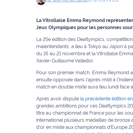
Par
Jean-Michel
Darras
15/11/2025 à 11:11
Info
route
La Vitrollaise Emma Reymond représentera
Jeux Olympiques pour les personnes sour
Justice
La 25e édition des Deaflympics, compétition 
Loisirs
malentendants, a lieu à Tokyo au Japon à p
du 16 au 21 novembre et la Vitrollaise Em
Météo
Xavier-Guillaume Valledor.
Politique
Pour son premier match, Emma Reymond aff
ensuite opposée dans l'après-midi à l'Indien
Santé
match en double mixte aura lieu lundi face 
Après avoir disputé
la précédente édition en
Social
grandes ambitions pour ces Deaflympics 202
titre au championnat de France pour les so
Transport
international plusieurs médailles de bronze
National
d'or en mixte
aux championnats d’Europe 2