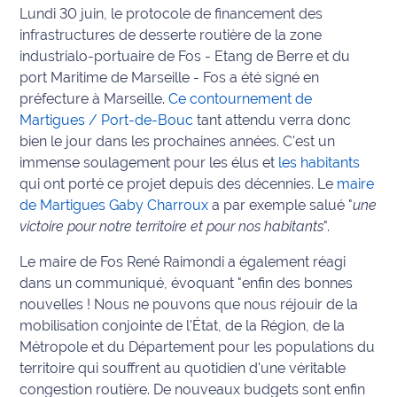
Lundi 30 juin, le protocole de financement des
Info
infrastructures de desserte routière de la zone
route
industrialo-portuaire de Fos - Etang de Berre et du
port Maritime de Marseille - Fos a été signé en
Justice
préfecture à Marseille.
Ce contournement de
Martigues / Port-de-Bouc
tant attendu verra donc
Loisirs
bien le jour dans les prochaines années. C'est un
immense soulagement pour les élus et
les habitants
Météo
qui ont porté ce projet depuis des décennies.
Le
maire
de Martigues
Gaby Charroux
a par exemple salué "
une
Politique
victoire pour notre territoire et pour nos habitants
".
Santé
Le maire de Fos René Raimondi a également réagi
dans un communiqué, évoquant "e
nfin des bonnes
Social
nouvelles ! Nous ne pouvons que nous réjouir de la
mobilisation conjointe de l'État, de la Région, de la
Transport
Métropole et du Département pour les populations du
territoire qui souffrent au quotidien d'une véritable
National
congestion routière. De nouveaux budgets sont enfin