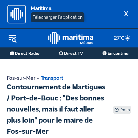
Maritima
X
Télécharger l'application
27
°C
REPLAY RADIO
📻 Direct Radio
📺 Direct TV
🔴 En continu
REPLAY TV
ÉCOUTER LES PODCASTS
Fos-sur-Mer
-
Transport
Martigues
Contournement de Martigues
- Etang
/ Port-de-Bouc : "Des bonnes
de Berre
nouvelles, mais il faut aller
2
min
Marseille
plus loin" pour le maire de
- Aix
Fos-sur-Mer
OM