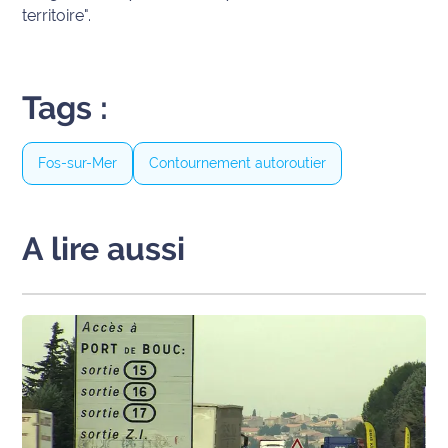
rouge
territoire".
Maritima
L'anecdote
de Jeff
Tags :
C'est
mon
Fos-sur-Mer
Contournement autoroutier
club
Les
A lire aussi
Coachs
Maritima
Bon
plan
sortie
Nous
contacter