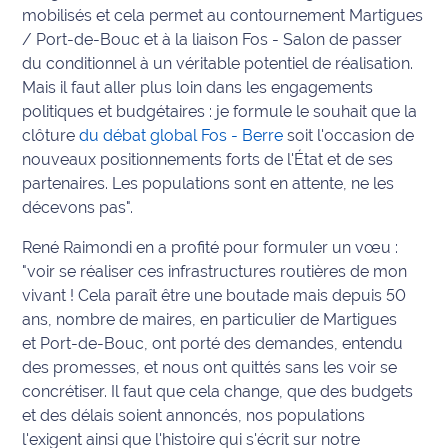
mobilisés et cela permet au contournement Martigues
International
/ Port-de-Bouc et à la liaison Fos - Salon de passer
du conditionnel à un véritable potentiel de réalisation.
Défense
Mais il faut aller plus loin dans les engagements
politiques et budgétaires : je formule le souhait que la
Municipales
clôture
du débat global Fos - Berre
soit l'occasion de
2026
nouveaux positionnements forts de l'État et de ses
partenaires. Les populations sont en attente, ne les
Contenus
Partenaires
décevons pas".
René Raimondi en a profité pour formuler un vœu :
L'invité(e)
"voir se réaliser ces infrastructures routières de mon
de la
vivant ! Cela paraît être une boutade mais depuis 50
rédaction
ans, nombre de maires, en particulier de Martigues
Coup de
et Port-de-Bouc, ont porté des demandes, entendu
coeur
des promesses, et nous ont quittés sans les voir se
Maritima
concrétiser. Il faut que cela change, que des budgets
et des délais soient annoncés, nos populations
Fil
l'exigent ainsi que l'histoire qui s'écrit sur notre