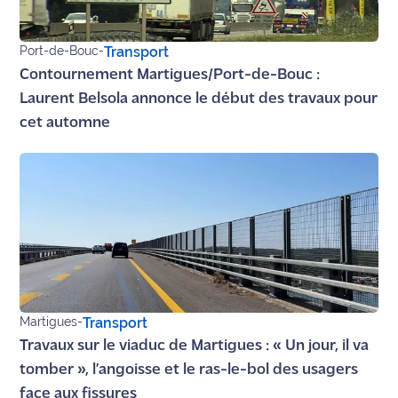
Ecouter
Port-de-Bouc
-
Transport
et voir
Maritima
Contournement Martigues/Port-de-Bouc :
Laurent Belsola annonce le début des travaux pour
Qui
cet automne
sommes
nous ?
Devenir
annonceur
Recrutement
Mention
légales
Martigues
-
Transport
Travaux sur le viaduc de Martigues : « Un jour, il va
Conditions
tomber », l’angoisse et le ras-le-bol des usagers
générales
d'utilisation du
face aux fissures