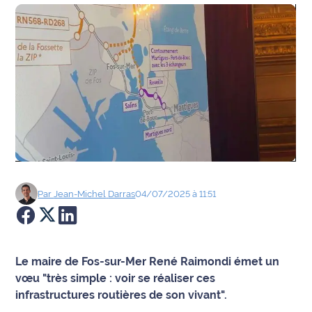
Agenda
Faits
divers
Sports
Société
Culture
Par
Jean-Michel
Darras
04/07/2025 à 11:51
Économie
Éducation
Le maire de Fos-sur-Mer René Raimondi émet un
Emploi
vœu "très simple : voir se réaliser ces
infrastructures routières de son vivant".
Environnement